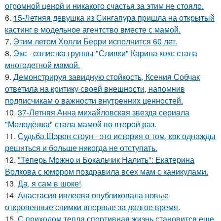
огромной ценой и никакого счастья за этим не стояло.
6.
15-Летняя девушка из Сингапура пришла на открытый
кастинг в модельное агентство вместе с мамой.
7.
Этим летом Холли Берри исполнится 60 лет.
8.
Экс - солистка группы "Сливки" Карина кокс стала
многодетной мамой.
9.
Демонстрируя завидную стойкость, Ксения Собчак
ответила на критику своей внешности, напомнив
подписчикам о важности внутренних ценностей.
10.
37-Летняя Анна михайловская звезда сериала
"Молодёжка" стала мамой во второй раз.
11.
Судьба Шэрон стоун - это история о том, как однажды
решиться и больше никогда не отступать.
12.
"Теперь Можно и Бокальчик Налить": Екатерина
Волкова с юмором поздравила всех мам с каникулами.
13.
Да, я сам в шоке!
14.
Анастасия ивлеева опубликовала новые
откровенные снимки впервые за долгое время.
15.
С приходом тепла спортивная жизнь становится еще