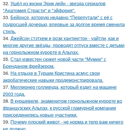
32.
Ушёл из жизни Эрик дейн - звезда сериалов
"Анатомия Страсти" и "эйфория".
33.
Бейонсе, которую недавно "Перепутали" с её с
подросшей дочерью, впервые за долгое время сменила
стиль.
34.
Джейсон стэтхем и рози хантингтон - уайтли, как и
многие другие звёзды, проводят отпуск вместе с детьми
на горнолыжном курорте в Альпах.
35.
Стал известен сюжет новой части "Мумии" с
Бренданом фрейзером.
36.
На отдыхе в Турции Кристина асмус свои
акробатические навыки продемонстрировала.
37.
Миллионер голливуда, который ездит на машине
2003 года.
38.
В куршевеле, знаменитом горнолыжном курорте во
французских Альпах, к русской гламурной компании
присоединились новые участники.
39.
Почему плоский живот - не норма и тело вам ничего
не должно.