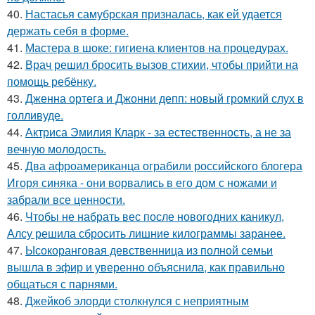
40.
Настасья самубрская призналась, как ей удается
держать себя в форме.
41.
Мастера в шоке: гигиена клиентов на процедурах.
42.
Врач решил бросить вызов стихии, чтобы прийти на
помощь ребёнку.
43.
Дженна ортега и Джонни депп: новый громкий слух в
голливуде.
44.
Актриса Эмилия Кларк - за естественность, а не за
вечную молодость.
45.
Два афроамериканца ограбили российского блогера
Игоря синяка - они ворвались в его дом с ножами и
забрали все ценности.
46.
Чтобы не набрать вес после новогодних каникул,
Алсу решила сбросить лишние килограммы заранее.
47.
Ысокоранговая девственница из полной семьи
вышла в эфир и уверенно объяснила, как правильно
общаться с парнями.
48.
Джейкоб элорди столкнулся с неприятным