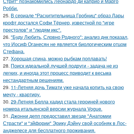
Стрит" познакомились Леонардо ди каприо и Марго
Робби.
25.
В сериале "Расхитительница Гробниц" образ Лары
крофт достался Софи Тёрнер, известной по "игре
престолов" и "людям икс".
26.
"Буду Любить, Словно Родного": анализ днк показал,
что Иосиф Оганесян не является биологическим отцом
Стефана.
27.
Хорошая спина, можно рыбкам поплавать!
28.
Поиск идеальной лучшей подруги - задача не из
легких, и иногда этот процесс приводит к весьма
нестандартным решениям.
29.
11-Летняя дочь Тимати уже начала копить на свою
мечту - квартиру.
30.
29-Летняя Белла хадид стала героиней нового
номера итальянской версии журнала Vogue.
31.
Джонни депп предоставил звезде "Анатомии
Страсти" и "эйфории" Эрику Дэйну свой особняк в Лос-
анджелесе для бесплатного проживания.