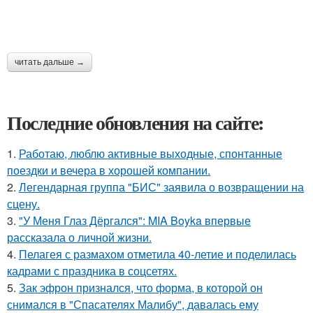
читать дальше →
Последние обновления на сайте:
1.
Работаю, люблю активные выходные, спонтанные
поездки и вечера в хорошей компании.
2.
Легендарная группа "БИС" заявила о возвращении на
сцену.
3.
"У Меня Глаз Дёргался": MIA Boyka впервые
рассказала о личной жизни.
4.
Пелагея с размахом отметила 40-летие и поделилась
кадрами с праздника в соцсетях.
5.
Зак эфрон признался, что форма, в которой он
снимался в "Спасателях Малибу", давалась ему