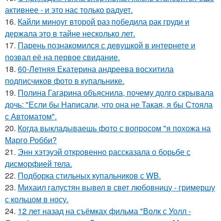
активнее - и это нас только радует.
16.
Кайли миноуг второй раз победила рак груди и
держала это в тайне несколько лет.
17.
Парень познакомился с девушкой в интернете и
позвал её на первое свидание.
18.
60-Летняя Екатерина андреева восхитила
подписчиков фото в купальнике.
19.
Полина Гагарина объяснила, почему долго скрывала
дочь: "Если бы Написали, что она не Такая, я бы Стояла
с Автоматом".
20.
Когда выкладываешь фото с вопросом "я похожа на
Марго Робби?
21.
Энн хэтэуэй откровенно рассказала о борьбе с
дисморфией тела.
22.
Подборка стильных купальников с WB.
23.
Михаил галустян вывел в свет любовницу - гримершу
с кольцом в носу.
24.
12 лет назад на съёмках фильма "Волк с Уолл -