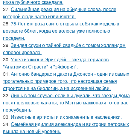
из-за публичного скандала.
27.
Сильнейшая реакция на обидные слова, после
которой люди часто извиняются.
28.
75-Летняя роза саито открыла себя как модель в
возрасте 68лет, когда ее волосы уже полностью
поседели.
29.
Зендея слухи о тайной свадьбе с томом холландом
спровоцировала.
30.
Ушёл из жизни Эрик дейн - звезда сериалов
"Анатомия Страсти" и "эйфория".
31.
Антонио бандерас и дакота Джонсон - один из самых
трогательных примеров того, что настоящая семья
строится не на биологии, а на искренней любви.
32.
Лишь в том случае, если вы думали, что звезды дома
носят шелковые халаты, то Мэттью макконахи готов вас
переубедить.
33.
Известные артисты и их знаменитые наследники.
34.
Семейная идиллия александра и виктории петровых
вышла на новый уровень.