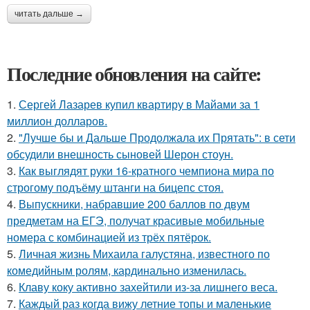
читать дальше →
Последние обновления на сайте:
1.
Сергей Лазарев купил квартиру в Майами за 1
миллион долларов.
2.
"Лучше бы и Дальше Продолжала их Прятать": в сети
обсудили внешность сыновей Шерон стоун.
3.
Как выглядят руки 16-кратного чемпиона мира по
строгому подъёму штанги на бицепс стоя.
4.
Выпускники, набравшие 200 баллов по двум
предметам на ЕГЭ, получат красивые мобильные
номера с комбинацией из трёх пятёрок.
5.
Личная жизнь Михаила галустяна, известного по
комедийным ролям, кардинально изменилась.
6.
Клаву коку активно захейтили из-за лишнего веса.
7.
Каждый раз когда вижу летние топы и маленькие