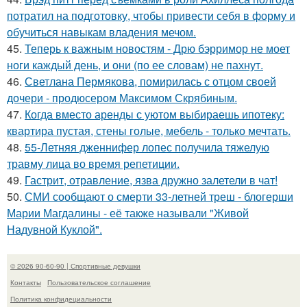
потратил на подготовку, чтобы привести себя в форму и
обучиться навыкам владения мечом.
45.
Теперь к важным новостям - Дрю бэрримор не моет
ноги каждый день, и они (по ее словам) не пахнут.
46.
Светлана Пермякова, помирилась с отцом своей
дочери - продюсером Максимом Скрябиным.
47.
Когда вместо аренды с уютом выбираешь ипотеку:
квартира пустая, стены голые, мебель - только мечтать.
48.
55-Летняя дженнифер лопес получила тяжелую
травму лица во время репетиции.
49.
Гастрит, отравление, язва дружно залетели в чат!
50.
СМИ сообщают о смерти 33-летней треш - блогерши
Марии Магдалины - её также называли "Живой
Надувной Куклой".
© 2026 90-60-90 | Спортивные девушки
Контакты
Пользовательское соглашение
Политика конфидециальности