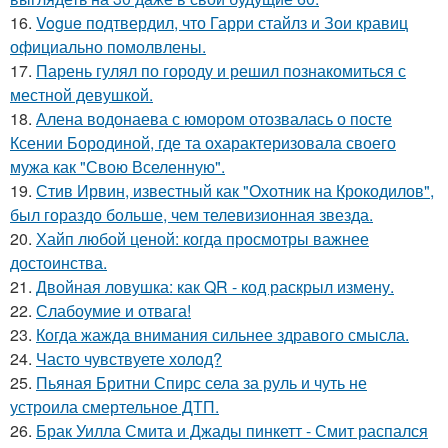
16.
Vogue подтвердил, что Гарри стайлз и Зои кравиц
официально помолвлены.
17.
Парень гулял по городу и решил познакомиться с
местной девушкой.
18.
Алена водонаева с юмором отозвалась о посте
Ксении Бородиной, где та охарактеризовала своего
мужа как "Свою Вселенную".
19.
Стив Ирвин, известный как "Охотник на Крокодилов",
был гораздо больше, чем телевизионная звезда.
20.
Хайп любой ценой: когда просмотры важнее
достоинства.
21.
Двойная ловушка: как QR - код раскрыл измену.
22.
Слабоумие и отвага!
23.
Когда жажда внимания сильнее здравого смысла.
24.
Часто чувствуете холод?
25.
Пьяная Бритни Спирс села за руль и чуть не
устроила смертельное ДТП.
26.
Брак Уилла Смита и Джады пинкетт - Смит распался