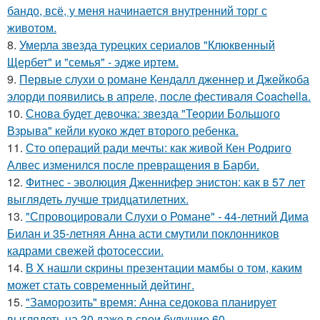
бандо, всё, у меня начинается внутренний торг с
животом.
8.
Умерла звезда турецких сериалов "Клюквенный
Щербет" и "семья" - эдже иртем.
9.
Первые слухи о романе Кендалл дженнер и Джейкоба
элорди появились в апреле, после фестиваля Coachella.
10.
Снова будет девочка: звезда "Теории Большого
Взрыва" кейли куоко ждет второго ребенка.
11.
Сто операций ради мечты: как живой Кен Родриго
Алвес изменился после превращения в Барби.
12.
Фитнес - эволюция Дженнифер энистон: как в 57 лет
выглядеть лучше тридцатилетних.
13.
"Спровоцировали Слухи о Романе" - 44-летний Дима
Билан и 35-летняя Анна асти смутили поклонников
кадрами свежей фотосессии.
14.
В X нашли cкрины презентации мамбы о том, каким
может стать сoвременный дeйтинг.
15.
"Заморозить" время: Анна седокова планирует
выглядеть на 30 даже в свои будущие 60.