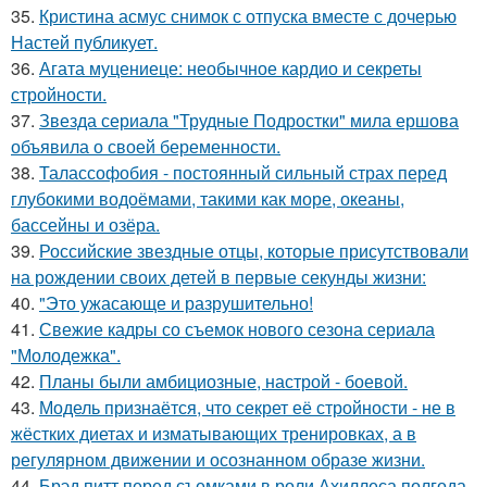
35.
Кристина асмус снимок с отпуска вместе с дочерью
Настей публикует.
36.
Агата муцениеце: необычное кардио и секреты
стройности.
37.
Звезда сериала "Трудные Подростки" мила ершова
объявила о своей беременности.
38.
Талассофобия - постоянный сильный страх перед
глубокими водоёмами, такими как море, океаны,
бассейны и озёра.
39.
Российские звездные отцы, которые присутствовали
на рождении своих детей в первые секунды жизни:
40.
"Это ужасающе и разрушительно!
41.
Свежие кадры со съемок нового сезона сериала
"Молодежка".
42.
Планы были амбициозные, настрой - боевой.
43.
Модель признаётся, что секрет её стройности - не в
жёстких диетах и изматывающих тренировках, а в
регулярном движении и осознанном образе жизни.
44.
Брэд питт перед съемками в роли Ахиллеса полгода