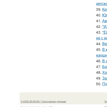
детско
39.
Ко
40.
Юл
41.
Ав
42.
"И
43.
"Е
не с 
44.
Вр
45.
В 
наушн
46.
В 
47.
Бо
48.
Хо
49.
За
50.
Пу
© 2026 90-60-90 | Спортивные девушки
К
Хочешь изменить мир - начни с себя!