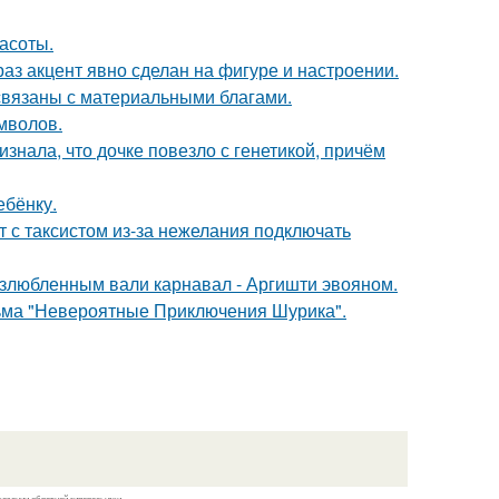
асоты.
раз акцент явно сделан на фигуре и настроении.
 связаны с материальными благами.
мволов.
знала, что дочке повезло с генетикой, причём
ебёнку.
т с таксистом из-за нежелания подключать
озлюбленным вали карнавал - Аргишти эвояном.
льма "Невероятные Приключения Шурика".
казании обратной гиперссылки.