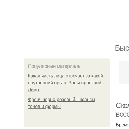
Быс
Популярные материалы
Какая часть лица отвечает за какой
внутренний орган. Зоны проекций -
Лицо
Френч черно-розовый. Нюансы
Ско
тонов и формы
вос
Время