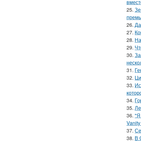
вмест
25.
Зе
премь
26.
Да
27.
Ко
28.
На
29.
Чт
30.
За
неско
31.
Ге
32.
Ци
33.
Ис
котор
34.
Го
35.
Ле
36.
"Я
Vanity 
37.
Се
38.
В 