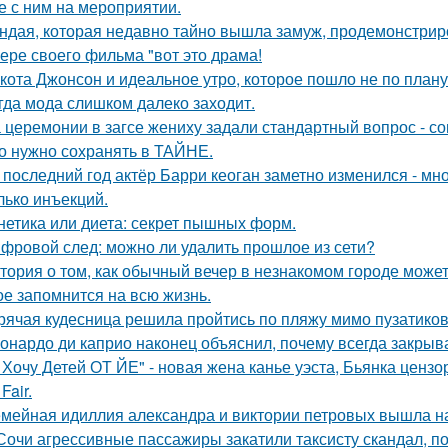
е с ним на мероприятии.
ндая, которая недавно тайно вышла замуж, продемонстрир
ере своего фильма "вот это драма!
кота Джонсон и идеальное утро, которое пошло не по плану
гда мода слишком далеко заходит.
 церемонии в загсе жениху задали стандартный вопрос - сог
о нужно сохранять в ТАЙНЕ.
 последний год актёр Барри кеоган заметно изменился - мно
лько инъекций.
нетика или диета: секрет пышных форм.
фровой след: можно ли удалить прошлое из сети?
тория о том, как обычный вечер в незнакомом городе може
ое запомнится на всю жизнь.
рячая кудесница решила пройтись по пляжу мимо пузатиков 
онардо ди каприо наконец объяснил, почему всегда закрыва
 Хочу Детей ОТ ЙЕ" - новая жена канье уэста, Бьянка ценз
Fair.
мейная идиллия александра и виктории петровых вышла н
Сочи агрессивные пассажиры закатили таксисту скандал, пот