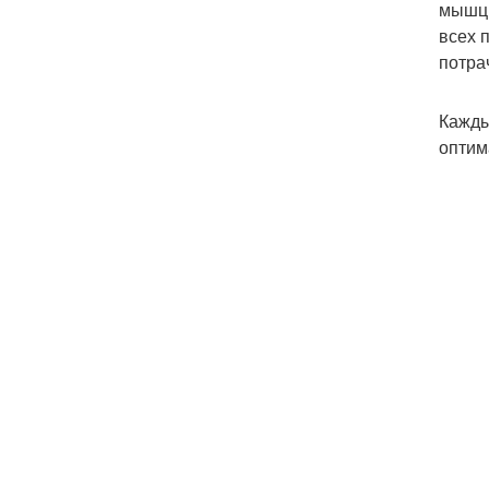
мышцы
всех 
потра
Кажды
оптим