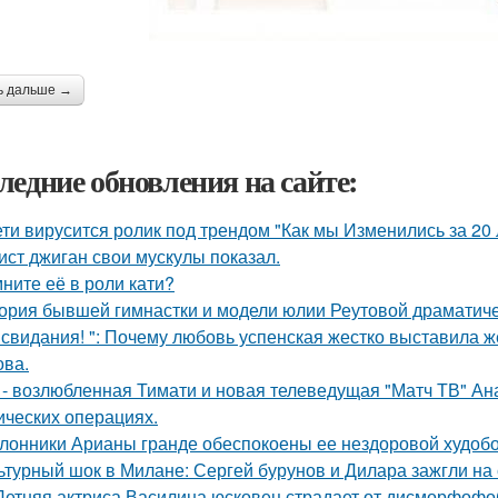
ь дальше →
ледние обновления на сайте:
ети вирусится ролик под трендом "Как мы Изменились за 20 
ист джиган свои мускулы показал.
ните её в роли кати?
ория бывшей гимнастки и модели юлии Реутовой драматиче
 свидания! ": Почему любовь успенская жестко выставила ж
ва.
 - возлюбленная Тимати и новая телеведущая "Матч ТВ" Ан
ических операциях.
лонники Арианы гранде обеспокоены ее нездоровой худобой
ьтурный шок в Милане: Сергей бурунов и Дилара зажгли на 
Летняя актриса Василина юсковец страдает от дисморфофоб