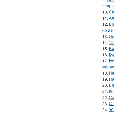
непра
10.
Са
11.
Ал
12.
Вр
но и 
13.
Эн
14.
"О
15.
Би
16.
Ку
17.
Ic
жёстк
18.
Не
19.
Па
20.
Ел
21.
Ко
22.
Са
23.
Ст
24.
30