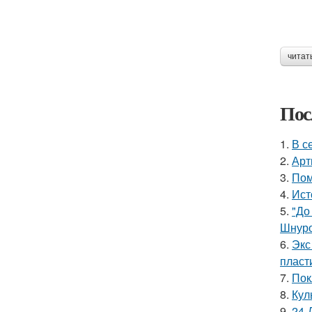
читат
Пос
1.
В с
2.
Арт
3.
Пом
4.
Ист
5.
"До
Шнуро
6.
Экс
пласт
7.
Пок
8.
Кул
9.
24-