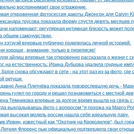
вильно воспринимает свое отражение.
мая откровенная фотосессия дакоты Джонсон для Calvin Kl
ександра трусова показала форму спустя девять месяцев п
ачи напоминают: регулярная интимная близость может поло
на общем самочувствии.
н хэтэуэй впервые публично поделилась личной историей.
ни хороши , внимание, только в переписке!
лли айлиш впервые так откровенно рассказала о жизни с с
рс на естественность: Ирина Дубцова удалила грудные импл
e Spice снова обсуждают в сети - на этот раз из-за фото, гд
ой ретуши.
давно Анна Плетнёва показала повзрослевшую дочь - Мари
рень гулял по городу и решил познакомиться с местной де
ена Темникова впервые за долгое время вышла на связь с
гда выкладываешь фото с вопросом "я похожа на Марго Ро
мая высокая модель россии нашла себе идеальную пару.
ив Ирвин, известный как "Охотник на Крокодилов", был гор
-Летняя Флоренс пью официально подтвердила свои отнош