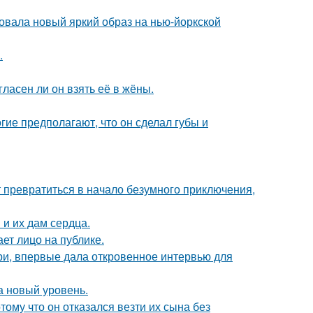
овала новый яркий образ на нью-йоркской
.
ласен ли он взять её в жёны.
гие предполагают, что он сделал губы и
т превратиться в начало безумного приключения,
и их дам сердца.
ет лицо на публике.
ори, впервые дала откровенное интервью для
а новый уровень.
ому что он отказался везти их сына без