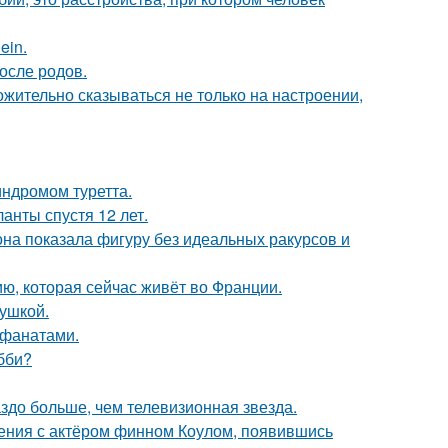
ein.
осле родов.
жительно сказываться не только на настроении,
индромом туретта.
анты спустя 12 лет.
е она показала фигуру без идеальных ракурсов и
ю, которая сейчас живёт во Франции.
вушкой.
 фанатами.
бби?
аздо больше, чем телевизионная звезда.
ения с актёром финном Коулом, появившись