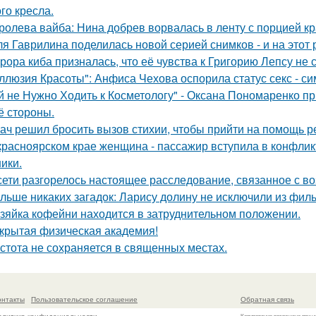
го кресла.
ролева вайба: Нина добрев ворвалась в ленту с порцией кр
я Гаврилина поделилась новой серией снимков - и на этот 
рора киба призналась, что её чувства к Григорию Лепсу не
ллюзия Красоты": Анфиса Чехова оспорила статус секс - си
й не Нужно Ходить к Косметологу" - Оксана Пономаренко при
её стороны.
ач решил бросить вызов стихии, чтобы прийти на помощь р
красноярском крае женщина - пассажир вступила в конфлик
ики.
сети разгорелось настоящее расследование, связанное с в
льше никаких загадок: Ларису долину не исключили из фи
зяйка кофейни находится в затруднительном положении.
крытая физическая академия!
стота не сохраняется в священных местах.
онтакты
Пользовательское соглашение
Обратная связь
Копирование разрешено при у