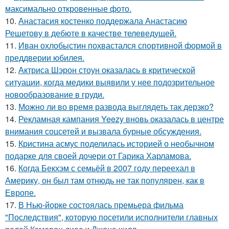
максимально откровенные фото.
10.
Анастасия костенко поддержала Анастасию
Решетову в дебюте в качестве телеведущей.
11.
Иван охлобыстин похвастался спортивной формой в
преддверии юбилея.
12.
Актриса Шэрон стоун оказалась в критической
ситуации, когда медики выявили у нее подозрительное
новообразование в груди.
13.
Можно ли во время развода выглядеть так дерзко?
14.
Рекламная кампания Yeezy вновь оказалась в центре
внимания соцсетей и вызвала бурные обсуждения.
15.
Кристина асмус поделилась историей о необычном
подарке для своей дочери от Гарика Харламова.
16.
Когда Бекхэм с семьёй в 2007 году переехал в
Америку, он был там отнюдь не так популярен, как в
Европе.
17.
В Нью-йорке состоялась премьера фильма
"Последствия", которую посетили исполнители главных