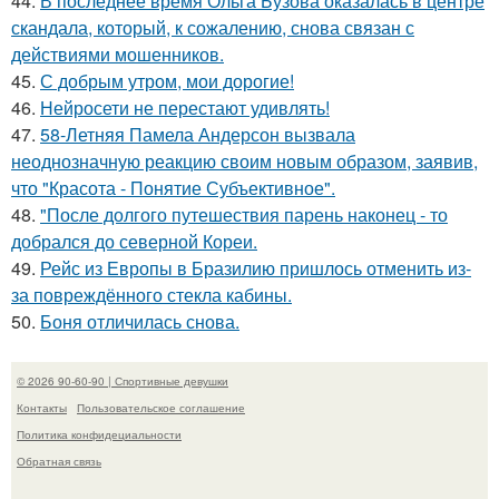
44.
В последнее время Ольга Бузова оказалась в центре
скандала, который, к сожалению, снова связан с
действиями мошенников.
45.
С добрым утром, мои дорогие!
46.
Нейросети не перестают удивлять!
47.
58-Летняя Памела Андерсон вызвала
неоднозначную реакцию своим новым образом, заявив,
что "Красота - Понятие Субъективное".
48.
"После долгого путешествия парень наконец - то
добрался до северной Кореи.
49.
Рейс из Европы в Бразилию пришлось отменить из-
за повреждённого стекла кабины.
50.
Боня отличилась снова.
© 2026 90-60-90 | Спортивные девушки
Контакты
Пользовательское соглашение
Политика конфидециальности
Обратная связь