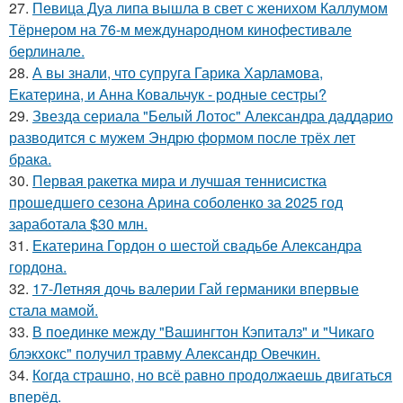
27.
Певица Дуа липа вышла в свет с женихом Каллумом
Тёрнером на 76-м международном кинофестивале
берлинале.
28.
А вы знали, что супруга Гарика Харламова,
Екатерина, и Анна Ковальчук - родные сестры?
29.
Звезда сериала "Белый Лотос" Александра даддарио
разводится с мужем Эндрю формом после трёх лет
брака.
30.
Первая ракетка мира и лучшая теннисистка
прошедшего сезона Арина соболенко за 2025 год
заработала $30 млн.
31.
Екатерина Гордон о шестой свадьбе Александра
гордона.
32.
17-Летняя дочь валерии Гай германики впервые
стала мамой.
33.
В поединке между "Вашингтон Кэпиталз" и "Чикаго
блэкхокс" получил травму Александр Овечкин.
34.
Когда страшно, но всё равно продолжаешь двигаться
вперёд.