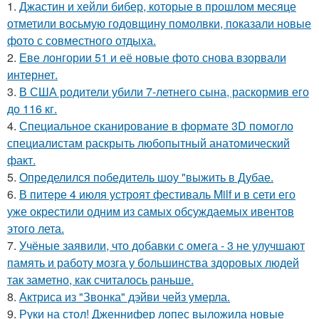
1.
Джастин и хейли бибер, которые в прошлом месяце
отметили восьмую годовщину помолвки, показали новые
фото с совместного отдыха.
2.
Еве лонгории 51 и её новые фото снова взорвали
интернет.
3.
В США родители убили 7-летнего сына, раскормив его
до 116 кг.
4.
Специальное сканирование в формате 3D помогло
специалистам раскрыть любопытный анатомический
факт.
5.
Определился победитель шоу "выжить в Дубае.
6.
В питере 4 июля устроят фестиваль Milf и в сети его
уже окрестили одним из самых обсуждаемых ивентов
этого лета.
7.
Учёные заявили, что добавки с омега - 3 не улучшают
память и работу мозга у большинства здоровых людей
так заметно, как считалось раньше.
8.
Актриса из "Звонка" дэйви чейз умерла.
9.
Руки на стол! Дженнифер лопес выложила новые