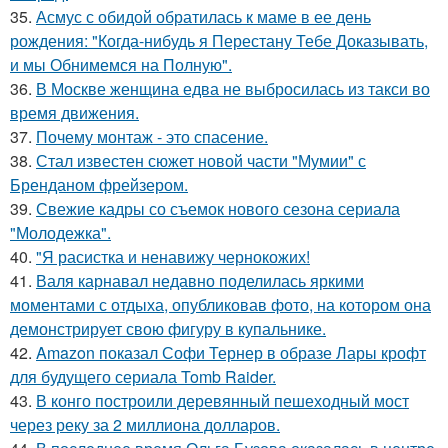
35.
Асмус с обидой обратилась к маме в ее день
рождения: "Когда-нибудь я Перестану Тебе Доказывать,
и мы Обнимемся на Полную".
36.
В Москве женщина едва не выбросилась из такси во
время движения.
37.
Почему монтаж - это спасение.
38.
Стал известен сюжет новой части "Мумии" с
Бренданом фрейзером.
39.
Свежие кадры со съемок нового сезона сериала
"Молодежка".
40.
"Я расистка и ненавижу чернокожих!
41.
Валя карнавал недавно поделилась яркими
моментами с отдыха, опубликовав фото, на котором она
демонстрирует свою фигуру в купальнике.
42.
Amazon показал Софи Тернер в образе Лары крофт
для будущего сериала Tomb Raider.
43.
В конго построили деревянный пешеходный мост
через реку за 2 миллиона долларов.