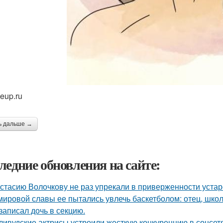
eup.ru
ь дальше →
ледние обновления на сайте:
стасию Волочкову не раз упрекали в приверженности уста
мировой славы ее пытались увлечь баскетболом: отец, школ
 записал дочь в секцию.
ливудские актрисы устроили жесткую конкуренцию в соцсет