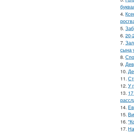
буква
4.
Ксе
росгв
5.
Заб
6.
20-
7.
Зал
сына у
8.
Спо
9.
Дев
10.
Де
11.
Ст
12.
У 
13.
17
рассл
14.
Ев
15.
Ви
16.
"К
17.
На