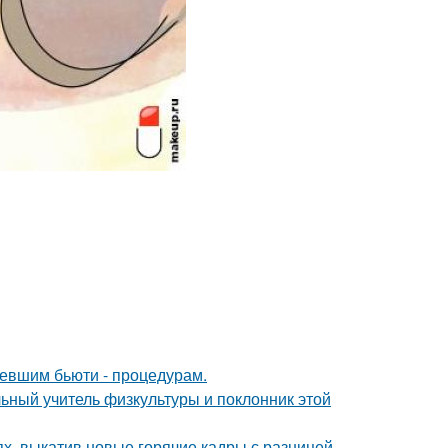
ревшим бьюти - процедурам.
ьный учитель физкультуры и поклонник этой
ях, выкатив новые горячие кадры с разницей