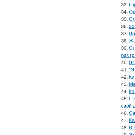
33.
Го
34.
Од
35.
Сл
36.
20
37.
Во
38.
Же
39.
Ст
раз гр
40.
Вс
41.
"Э
42.
Ки
43.
Ма
44.
Ка
45.
Се
свой 
46.
Са
47.
Ке
48.
В 
49.
Эм