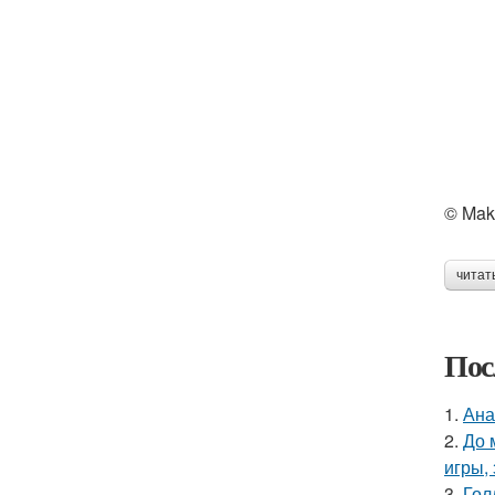
© Mak
читат
Пос
1.
Ана
2.
До 
игры,
3.
Гол