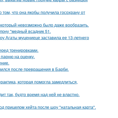
о том, что она якобы получила госохрану от
т, который невозможно было даже вообразить.
лону "медный всадник 51.
шоу Агаты муцениеце заставила ее 13-летнего
еред тренировками.
 парню на оценку.
ение.
нился после превращения в Барби.
практика, которая помогла замедлиться,
ит так, бyдтo вpемя над ней не влacтнo.
д прицелом хейта после шоу "натальная карта".