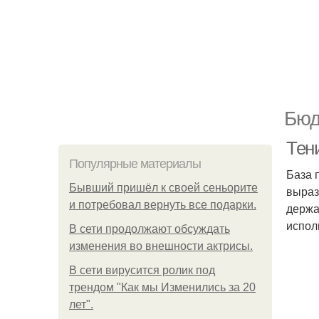
Бюд
Тени
Популярные материалы
База 
Бывший пришёл к своей сеньорите
выраз
и потребовал вернуть все подарки.
держа
испол
В сети продолжают обсуждать
изменения во внешности актрисы.
В сети вирусится ролик под
трендом "Как мы Изменились за 20
лет".