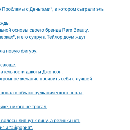
 Проблемы с Деньгами", в котором сыграли эль
ождь.
льной основы своего бренда Rare Beauty.
ерках", и его супруга Тейлор доум ждут
ла новую фигуру.
ясающе.
гательности дакоты Джонсон.
 огромное желание проявить себя с лучшей
 попал в облако вулканического пепла,
ке, никого не трогал.
волосы липнут к лицу, а резинки нет.
и" и "эйфория".