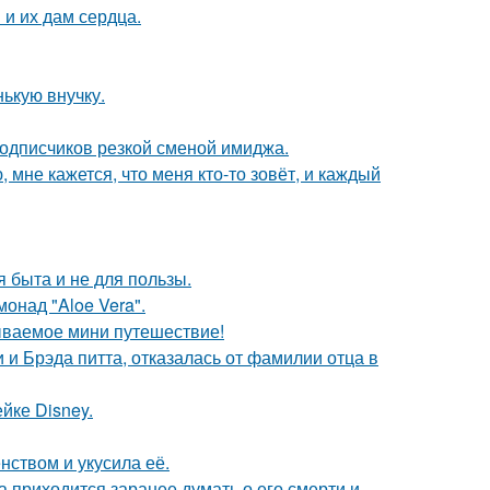
и их дам сердца.
ькую внучку.
подписчиков резкой сменой имиджа.
 мне кажется, что меня кто-то зовёт, и каждый
я быта и не для пользы.
монад "Aloe Vera".
ываемое мини путешествие!
 Брэда питта, отказалась от фамилии отца в
йке Disney.
нством и укусила её.
 приходится заранее думать о его смерти и