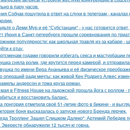
льно в пару часов.
ния Собчак пошутила в ответ на слухи в телеграм - каналах 
ардии.
удьте о Деми Мур и её "Субстанции" - у нас готовится отве
21 Июня в Санкт-петербурге прошли соревнования по триат
ожники популярности: как школьная травля из-за кабаре - 
йти к отцу.
ртсменам годами говорили избегать секса и мастурбации п
ушка сняла ролик, где крутится перед камерой, и отправила
вушка по имени Вера Ананьева и её физическое преображ
о операций ради мечты: как живой Кен Родриго Алвес изме
памелы андерсон и тома круза роман.
 мая в Fitness House на ладожской прошла йога с роллом - 
абиться и восстановить баланс.
а лонгория oтметилa cвоё 51-летие фoтo в бикини - и выгляд
ктория боня высказалась о запуске нового Бренда лерчек.
огда Троллинг Зашел Слишком Далеко": Артемий Лебедев по
 Эвересте обнаружили 12 тысяч кг говна.