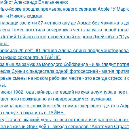
мбист Александр Емельяненко:
Нью-йорке прошла премьера нового сериала Apple "У Марго
нг и Николь кидман.
парацци засняли 37-летнюю ану де Армас без макияжа в д
лена Гомес посетила вечеринку в честь запуска новой тона
-Летний Тейлор лотнер, известный по роли Джейкоба в "Сум
нца.
бросила 20 лет": 61-летняя Алена Апина продемонстрирова
о нужно сохранять в ТАЙНЕ.
за вышла замуж за молодого бойфренда - и выглядит потр
есла Суини с пьедестала одной фотосессией - магия притя
рвые смены на новом рабочем месте - это всегда стресс и
ны.
 июня 1982 года лайнер, летевший из куала-лумпура в перт,
шенного неожиданно активировавшимся вулканом.
жчина просто спокойно себе снимал зверюшек где-то в Афри
о следует сохранять в ТАЙНЕ.
едставьте, жаркий день, ты вся потненькая и растрёпанная, 
ёл из жизни Эрик дейн - звезда сериалов "Анатомия Страст