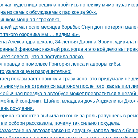
рячая кудесница решила пройтись по пляжу мимо пузатиков 
на из самых обсуждаемых пар конца 90-х.
ишком мощная страховка.
 дней дома после месяцев борьбы: Снуп догг потерял мален
т такого озорника мы … видим 85-.
на Александра цекало, 34-летняя Дарина Эрвин, удивила 
ранный феномен: каждый раз, когда я это всё дело вытираю,
ызёт совесть, что я поступила плохо.
я правда о помолвке Григория лепса и авроры кибы.
то ужасающе и разрушительно!
таец показывает новинку и сразу ясно, это придумали не дл
льчик чуть не отравился ацетоном после того, как выпил ли
к обычная поездка в автобусе может превратиться в незаб
мейный конфликт: Шайло, младшая дочь Анджелины Джоли и
день рождения.
брина карпентер выбыла из гонки за роль рапунцель в реме
лли осборн рассказала, почему так сильно похудела.
Казахстане на автозаправке на девушку напала лиса с беше
ма Хемминг в новом интервью рассказала, что семье Брюса