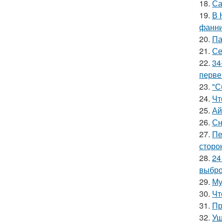
18.
Са
19.
В 
фанни
20.
Па
21.
Се
22.
34
перве
23.
"С
24.
Чт
25.
Ай
26.
Сн
27.
Пе
сторо
28.
24
выбро
29.
Му
30.
Чт
31.
Пр
32.
Уш