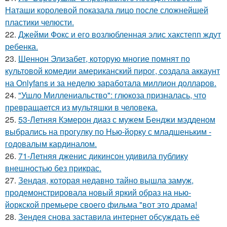
Наташи королевой показала лицо после сложнейшей
пластики челюсти.
22.
Джейми Фокс и его возлюбленная элис хакстепп ждут
ребенка.
23.
Шеннон Элизабет, которую многие помнят по
культовой комедии американский пирог, создала аккаунт
на Onlyfans и за неделю заработала миллион долларов.
24.
"Ушло Миллениальство": глюкоза призналась, что
превращается из мультяшки в человека.
25.
53-Летняя Кэмерон диаз с мужем Бенджи мэдденом
выбрались на прогулку по Нью-йорку с младшеньким -
годовалым кардиналом.
26.
71-Летняя дженис дикинсон удивила публику
внешностью без прикрас.
27.
Зендая, которая недавно тайно вышла замуж,
продемонстрировала новый яркий образ на нью-
йоркской премьере своего фильма "вот это драма!
28.
Зендея снова заставила интернет обсуждать её