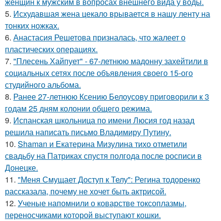
женщин к мужским в вопросах внешнего вида у воды.
5.
Исхудавшая жена цекало врывается в нашу ленту на
тонких ножках.
6.
Анастасия Решетова призналась, что жалеет о
пластических операциях.
7.
"Плесень Хайпует" - 67-летнюю мадонну захейтили в
социальных сетях после объявления своего 15-ого
студийного альбома.
8.
Ранее 27-летнюю Ксению Белоусову приговорили к 3
годам 25 дням колонии общего режима.
9.
Испанская школьница по имени Люсия год назад
решила написать письмо Владимиру Путину.
10.
Shaman и Екатерина Мизулина тихо отметили
свадьбу на Патриках спустя полгода после росписи в
Донецке.
11.
"Меня Смущает Доступ к Телу": Регина тодоренко
рассказала, почему не хочет быть актрисой.
12.
Ученые напомнили о коварстве токсоплазмы,
переносчиками которой выступают кошки.