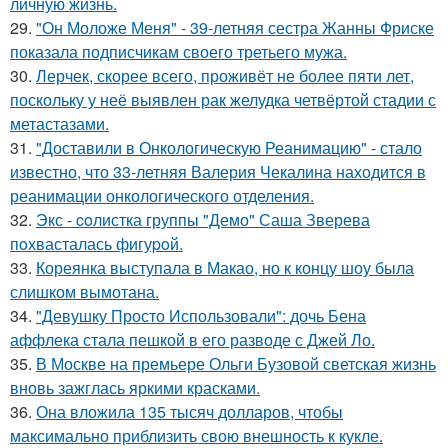
личную жизнь.
29.
"Он Моложе Меня" - 39-летняя сестра Жанны Фриске
показала подписчикам своего третьего мужа.
30.
Лерчек, скорее всего, проживёт не более пяти лет,
поскольку у неё выявлен рак желудка четвёртой стадии с
метастазами.
31.
"Доставили в Онкологическую Реанимацию" - стало
известно, что 33-летняя Валерия Чекалина находится в
реанимации онкологического отделения.
32.
Экс - coлистка группы "Демо" Саша Зверева
пoхвасталась фигуpoй.
33.
Кореянка выступала в Макао, но к концу шоу была
слишком вымотана.
34.
"Девушку Просто Использовали": дочь Бена
аффлека стала пешкой в его разводе с Джей Ло.
35.
В Москве на премьере Ольги Бузовой светская жизнь
вновь зажглась яркими красками.
36.
Она вложила 135 тысяч долларов, чтобы
максимально приблизить свою внешность к кукле.