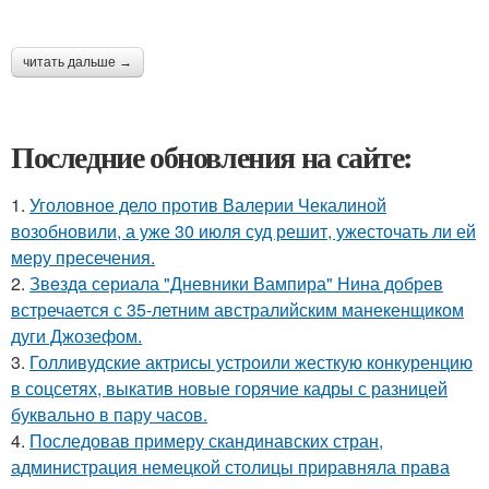
читать дальше →
Последние обновления на сайте:
1.
Уголовное дело против Валерии Чекалиной
возобновили, а уже 30 июля суд решит, ужесточать ли ей
меру пресечения.
2.
Звeздa сериала "Дневники Вампира" Нина добрев
встречается с 35-летним австралийским манекенщиком
дуги Джозефом.
3.
Голливудские актрисы устроили жесткую конкуренцию
в соцсетях, выкатив новые горячие кадры с разницей
буквально в пару часов.
4.
Последовав примеру скандинавских стран,
администрация немецкой столицы приравняла права