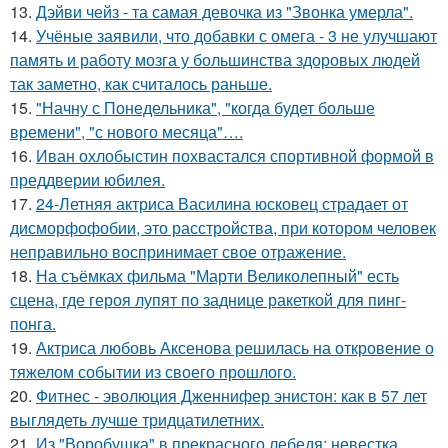
13.
Дэйви чейз - та самая девочка из "Звонка умерла".
14.
Учёные заявили, что добавки с омега - 3 не улучшают
память и работу мозга у большинства здоровых людей
так заметно, как считалось раньше.
15.
"Начну с Понедельника", "когда будет больше
времени", "с нового месяца"….
16.
Иван охлобыстин похвастался спортивной формой в
преддверии юбилея.
17.
24-Летняя актриса Василина юсковец страдает от
дисморфофобии, это расстройства, при котором человек
неправильно воспринимает свое отражение.
18.
На съёмках фильма "Марти Великолепный" есть
сцена, где героя лупят по заднице ракеткой для пинг-
понга.
19.
Актриса любовь Аксенова решилась на откровение о
тяжелом событии из своего прошлого.
20.
Фитнес - эволюция Дженнифер энистон: как в 57 лет
выглядеть лучше тридцатилетних.
21.
Из "Воробушка" в прекрасного лебедя: невестка