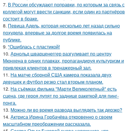
7.
В России обсуждают поправки, по которым за связь с
коллегой могут ввести санкции, если один из партнёров
состоит в браке.
8.
Певица Адель, которая несколько лет назад сильно
похудела, впервые за долгое время появилась на
публике.
9.
"Ошиблась с пластикой!
10.
Арнольд шварценеггер разгуливает по центру
Мюнхена в одних плавках, пропагандируя культуризм и
привлекая клиентов в тренажерный зал.
11.
На матче сборной США камера показала двух
девушек и футбол резко стал вторым планом.
12.
На съёмках фильма "Марти Великолепный" есть
сцена, где героя лупят по заднице ракеткой для пинг-
понга.
13.
Можно ли во время развода выглядеть так дерзко?
14.
Актриса Ирина Горбачёва откровенно о своем
масштабном преображении рассказала.
15.
Сестра Ольги Бузовой снова напомнила, что