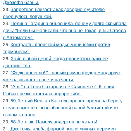
Джозефа баэны.
23.
Запретная близость: как доверие к учителю
обернулось ловушкой.
24.
Полина Гагарина объяснила, почему долго скрывала
дочь: "Если бы Написали, что она не Такая, я бы Стояла
с Автоматом".
25.
Контрасты японской моды: мини-юбки против
термобелья.
26.
Хайп любой ценой: когда просмотры важнее
достоинства.
27.
"Федю понесло! " - новый роман фёдор Бондарчук
уже разрывает соцсети на части.
28.
"А ж * па Твоя Сахарная не Слипнется": Ксения
Собчак резко ответила авроре кибе.
29.
59-Летний Венсан Кассель провёл время на берегу
океана вместе с возлюбленной нарой баптистой и их
сыном каэтано.
30.
58-Летнюю Памелу андерсон не узнать!
31.
Джессика альба формой после личных перемен