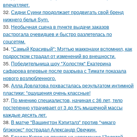
впечатляет.
32.
Сидни Суини продолжает продвигать свой бренд
нижнего белья Syrn.
33.
Необычная сцена в пункте выдачи заказов
растрогала очевидцев и быстро разлетелась по
соцсетям.
34.
"Самый Красивый": Мэттью макконахи вспомнил, как
подростком страдал от изменений во внешности.
35.
Победительница шоу "Холостяк" Екатерина
сафарова впервые после разрыва с Тимати показала
нового возлюбленного.
36.
Алла Довлатова похвасталась результатом интимной
пластики: "ощущения очень классные!
37.
По мнению специалистов, начиная с 36 лет, тело
постепенно утрачивает от 3 до 5% мышечной массы
каждые десять лет.
38.
В матче "Вашингтон Кэпиталз" против "чикаго
блэкхокс" пострадал Александр Овечкин.
39.
Брэдли Купер не явился на церемонию "Золотой