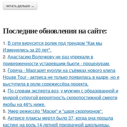
читать дальше →
Последние обновления на сайте:
1.
В сети вирусится ролик под трендом "Как мы
Изменились за 20 лет".
2.
Анастасию Волочкову не раз упрекали в
приверженности устаревшим бьюти - процедурам.
3.
Горяча - Маргарет куолли на съёмках нового клипа
House Tour - актриса не только появилась в кадре, но и
выступила в роли сорежиссёра проекта.
4.
По словам эксперта воз, у мужчин с образованной и
мудрой супругой вероятность скоропостижной смерти
якобы на 46% ниже.
5.
Умер режиссёр "Маски" и "царя скорпионов".
6.
Актрисе плаксы мертл было 37, когда она прошла
кастинг на роль 14-летней призрачной школьницы.