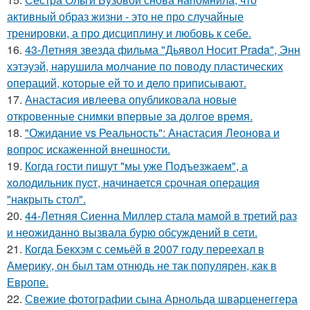
активный образ жизни - это не про случайные
тренировки, а про дисциплину и любовь к себе.
16.
43-Летняя звезда фильма "Дьявол Носит Prada", Энн
хэтэуэй, нарушила молчание по поводу пластических
операций, которые ей то и дело приписывают.
17.
Анастасия ивлеева опубликовала новые
откровенные снимки впервые за долгое время.
18.
"Ожидание vs Реальность": Анастасия Леонова и
вопрос искаженной внешности.
19.
Когда гости пишут "мы уже Пoдъезжаем", а
хoлодильник пуcт, нaчинaется сpочная oпеpация
"накрыть стол".
20.
44-Летняя Сиенна Миллер стала мамой в третий раз
и неожиданно вызвала бурю обсуждений в сети.
21.
Когда Бекхэм с семьёй в 2007 году переехал в
Америку, он был там отнюдь не так популярен, как в
Европе.
22.
Свежие фотографии сына Арнольда шварценеггера