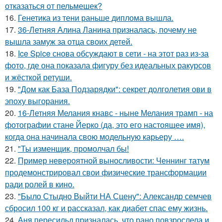
отказаться от пельмешек?
16.
Генетика из тени раньше диплома вышла.
17.
36-Летняя Алина Ланина призналась, почему не
вышла замуж за отца своих детей.
18.
Ice Spice снова обсуждают в сети - на этот раз из-за
фото, где она показала фигуру без идеальных ракурсов
и жёсткой ретуши.
19.
"Дом как База Подзарядки": секрет долголетия ови в
эпоху выгорания.
20.
16-Летняя Мелания кнавс - ныне Мелания трамп - на
фотографии стане Йерко (да, это его настоящее имя),
когда она начинала свою модельную карьеру ….
21.
"Ты изменщик, промолчал бы!
22.
Пример невероятной выносливости: Ченнинг татум
продемонстрировал свои физические трансформации
ради ролей в кино.
23.
"Было Стыдно Выйти НА Сцену": Александр семчев
сбросил 100 кг и рассказал, как диабет спас ему жизнь.
24.
Аня пересильд призналась, что рано повзрослела и