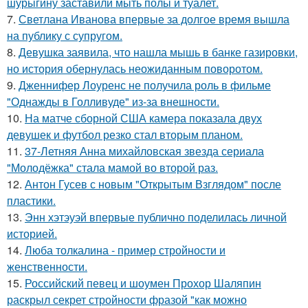
шурыгину заставили мыть полы и туалет.
7.
Светлана Иванова впервые за долгое время вышла
на публику с супругом.
8.
Девушка заявила, что нашла мышь в банке газировки,
но история обернулась неожиданным поворотом.
9.
Дженнифер Лоуренс не получила роль в фильме
"Однажды в Голливуде" из-за внешности.
10.
На матче сборной США камера показала двух
девушек и футбол резко стал вторым планом.
11.
37-Летняя Анна михайловская звезда сериала
"Молодёжка" стала мамой во второй раз.
12.
Антон Гусев с новым "Открытым Взглядом" после
пластики.
13.
Энн хэтэуэй впервые публично поделилась личной
историей.
14.
Люба толкалина - пример стройности и
женственности.
15.
Российский певец и шоумен Прохор Шаляпин
раскрыл секрет стройности фразой "как можно