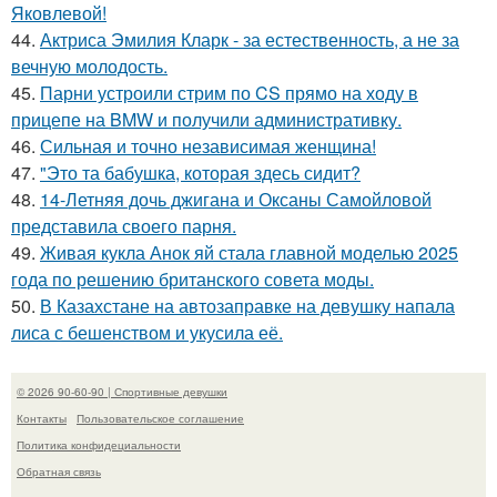
Яковлевой!
44.
Актриса Эмилия Кларк - за естественность, а не за
вечную молодость.
45.
Парни устроили стрим по CS прямо на ходу в
прицепе на BMW и получили административку.
46.
Сильная и точно независимая женщина!
47.
"Это та бабушка, которая здесь сидит?
48.
14-Летняя дочь джигана и Оксаны Самойловой
представила своего парня.
49.
Живая кукла Анок яй стала главной моделью 2025
года по решению британского совета моды.
50.
В Казахстане на автозаправке на девушку напала
лиса с бешенством и укусила её.
© 2026 90-60-90 | Спортивные девушки
Контакты
Пользовательское соглашение
Политика конфидециальности
Обратная связь