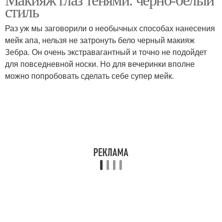
Черно-белый смок
стиль
черно-белому макияжу
Раз уж мы заговорили о необычных способах нанесения
мейк апа, нельзя не затронуть бело черный макияж
Зебра. Он очень экстравагантный и точно не подойдет
для повседневной носки. Но для вечеринки вполне
можно попробовать сделать себе супер мейк.