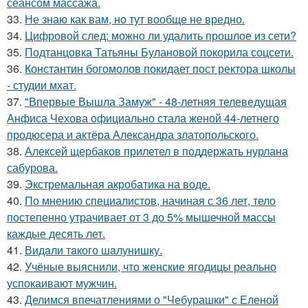
сеансом массажа.
33.
Не знаю как вам, но тут вообще не вредно.
34.
Цифровой след: можно ли удалить прошлое из сети?
35.
Подтанцовка Татьяны Булановой покорила соцсети.
36.
Константин богомолов покидает пост ректора школы
- студии мхат.
37.
"Впервые Вышла Замуж" - 48-летняя телеведущая
Анфиса Чехова официально стала женой 44-летнего
продюсера и актёра Александра златопольского.
38.
Алексей щербаков прилетел в поддержать нурлана
сабурова.
39.
Экстремальная акробатика на воде.
40.
По мнению специалистов, начиная с 36 лет, тело
постепенно утрачивает от 3 до 5% мышечной массы
каждые десять лет.
41.
Видaли тaкого шaлунишку.
42.
Учёные выяснили, что женские ягодицы реально
успокаивают мужчин.
43.
Делимся впечатлениями о "Чебурашки" с Еленой