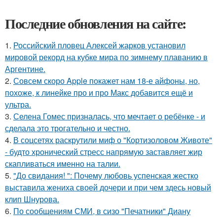
Последние обновления на сайте:
1.
Российский пловец Алексей жарков установил
мировой рекорд на кубке мира по зимнему плаванию в
Аргентине.
2.
Совсем скоро Apple покажет нам 18-е айфоны, но,
похоже, к линейке про и про Макс добавится ещё и
ультра.
3.
Селена Гомес призналась, что мечтает о ребёнке - и
сделала это трогательно и честно.
4.
В соцсетях раскрутили миф о "Кортизоловом Животе"
- будто хронический стресс напрямую заставляет жир
скапливаться именно на талии.
5.
"До свидания! ": Почему любовь успенская жестко
выставила жениха своей дочери и при чем здесь новый
клип Шнурова.
6.
По сообщениям СМИ, в сизо "Печатники" Диану