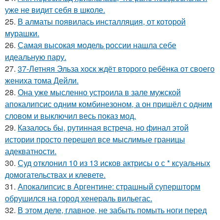
уже не видит себя в школе.
25.
В алматы появилась инсталляция, от которой
мурашки.
26.
Самая высокая модель россии нашла себе
идеальную пару.
27.
37-Летняя Эльза хоск ждёт второго ребёнка от своего
жениха тома Дейли.
28.
Она уже мысленно устроила в зале мужской
апокалипсис одним комбинезоном, а он пришёл с одним
словом и выключил весь показ мод.
29.
Казалось бы, рутинная встреча, но финал этой
истории просто перешел все мыслимые границы
адекватности.
30.
Суд отклонил 10 из 13 исков актрисы о с * ксуальных
домогательствах и клевете.
31.
Апокалипсис в Аргентине: страшный супершторм
обрушился на город хенераль вильегас.
32.
В этом деле, главное, не забыть помыть ноги перед