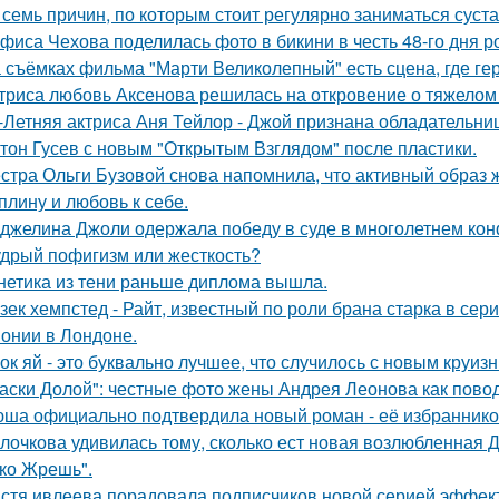
 семь причин, по которым стоит регулярно заниматься суст
фиса Чехова поделилась фото в бикини в честь 48-го дня р
 съёмках фильма "Марти Великолепный" есть сцена, где геро
триса любовь Аксенова решилась на откровение о тяжелом 
-Летняя актриса Аня Тейлор - Джой признана обладательни
тон Гусев с новым "Открытым Взглядом" после пластики.
стра Ольги Бузовой снова напомнила, что активный образ ж
плину и любовь к себе.
джелина Джоли одержала победу в суде в многолетнем ко
дрый пофигизм или жесткость?
нетика из тени раньше диплома вышла.
зек хемпстед - Райт, известный по роли брана старка в сер
онии в Лондоне.
ок яй - это буквально лучшее, что случилось с новым круиз
аски Долой": честные фото жены Андрея Леонова как повод
ша официально подтвердила новый роман - её избранником
лочкова удивилась тому, сколько ест новая возлюбленная 
ко Жрешь".
стя ивлеева порадовала подписчиков новой серией эффектн