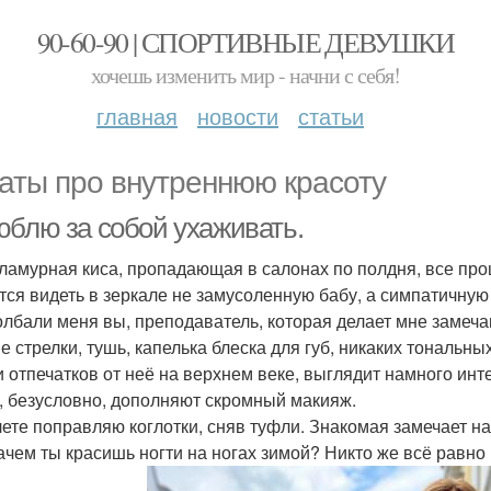
90-60-90 | СПОРТИВНЫЕ ДЕВУШКИ
хочешь изменить мир - начни с себя!
главная
новости
статьи
аты про внутреннюю красоту
юблю за собой ухаживать.
гламурная киса, пропадающая в салонах по полдня, все пр
тся видеть в зеркале не замусоленную бабу, а симпатичную
олбали меня вы, преподаватель, которая делает мне замеч
е стрелки, тушь, капелька блеска для губ, никаких тональны
и отпечатков от неё на верхнем веке, выглядит намного и
, безусловно, дополняют скромный макияж.
лете поправляю коглотки, сняв туфли. Знакомая замечает на
ачем ты красишь ногти на ногах зимой? Никто же всё равно 