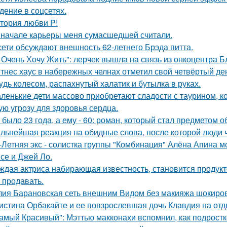
дение в соцсетях.
тория любви P!
 начале карьеры меня сумасшедшей считали.
сети обсуждают внешность 62-летнего Брэда питта.
 Очень Хочу Жить": лерчек вышла на связь из онкоцентра Б
тнес хаус в набережных челнах отметил свой четвёртый ден
yдь колесом, распахнутый халатик и бутылка в руках.
ленькие дети массово приобретают сладости с таурином, к
ую угрозу для здоровья сердца.
 было 23 года, а ему - 60: роман, который стал предметом 
льнейшая реакция на обидные слова, после которой люди 
-Летняя экс - солистка группы "Комбинация" Алёна Апина м
се и Джей Ло.
ждая актриса набирающая известность, становится продукт
 продавать.
ия Барановская сеть внешним Видом без макияжа шокиро
истина Орбакайте и ее повзрослевшая дочь Клавдия на от
амый Красивый": Мэттью макконахи вспомнил, как подростк