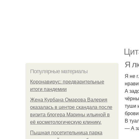
Цит
Я л
Популярные материалы
Я не 
Коронавирус: предварительные
нрави
итоги пандемии
А зад
чёрны
Жена Курбана Омарова Валерия
туши 
оказалась в центре скандала после
брови
визита блогера Марины ильиной в
В туа
её косметологическую клинику.
— А з
Пышная посетительница парка