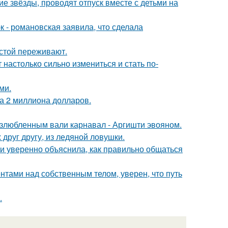
гие звёзды, проводят отпуск вместе с детьми на
 - романовская заявила, что сделала
естой переживают.
 настолько сильно измениться и стать по-
ми.
а 2 миллиона долларов.
озлюбленным вали карнавал - Аргишти эвояном.
друг другу, из ледяной ловушки.
и уверенно объяснила, как правильно общаться
тами над собственным телом, уверен, что путь
.