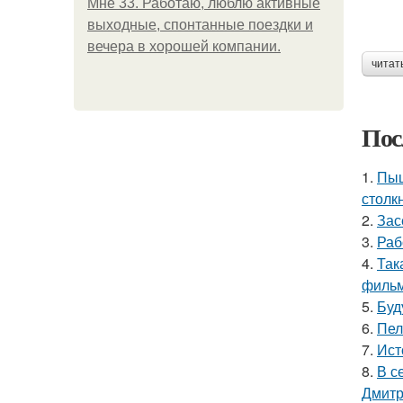
Мне 33. Работаю, люблю активные
выходные, спонтанные поездки и
вечера в хорошей компании.
читат
Пос
1.
Пыш
столк
2.
Зас
3.
Раб
4.
Так
фильм
5.
Буд
6.
Пел
7.
Ист
8.
В с
Дмитр