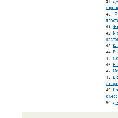
39.
Дж
горно
40.
"Я
пласт
41.
Фа
42.
Кт
насто
43.
Ка
44.
В 
45.
Ск
46.
В 
47.
Ми
48.
Ыс
с пар
49.
Бр
к бес
50.
Де