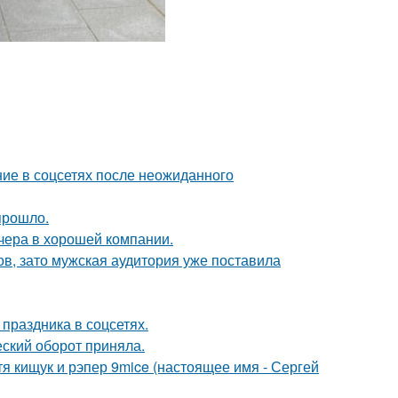
ие в соцсетях после неожиданного
прошло.
чера в хорошей компании.
ов, зато мужская аудитория уже поставила
 праздника в соцсетях.
ский оборот приняла.
атя кищук и рэпер 9mice (настоящее имя - Сергей