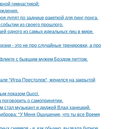
авной гимнастикой:
ождения.
я лупят по заднице ракеткой для пинг-понга.
событии из своего прошлого.
цей одного из самых идеальных лиц в мире.
изни - это не про случайные тренировки, а про
нфликте с бывшим мужем Брэдом питтом.
иале "Игра Престолов", женился на закрытой
ным показом Gucci.
 поговорить о самопринятии.
 стал музыкант и диджей Влад ханецкий.
Диброва: "У Меня Ощущение, что ты все Время
ых снимков - и, как обычно, вызвала бурное