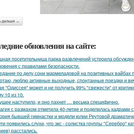
ь дальше →
ледние обновления на сайте:
ная посетительница парка развлечений устроила обсужден
новения с правилами безопасности.
едание по делу сони мармеладовой на позитивных вайбах 
отаю, люблю активные выходные, спонтанные поездки и ве
ая "Одиссея" может и не получить 99% "свежести" от критик
у 10 из 10.
ущее наступило, и оно пахнет … весьма специфично.
агея с размахом отметила 40-летие и поделилась кадрами с
ория бывшей гимнастки и модели юлии Реутовой драматиче
ети появились слухи, что экс - солистка группы "Серебро" к
иев) расстались.