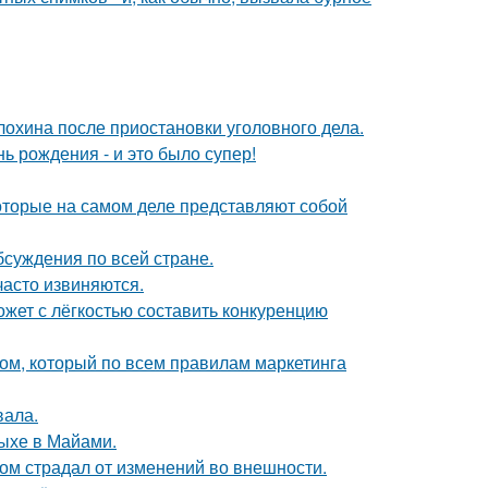
лохина после приостановки уголовного дела.
ь рождения - и это было супер!
оторые на самом деле представляют собой
обсуждения по всей стране.
часто извиняются.
ожет с лёгкостью составить конкуренцию
ом, который по всем правилам маркетинга
вала.
дыхе в Майами.
ом страдал от изменений во внешности.