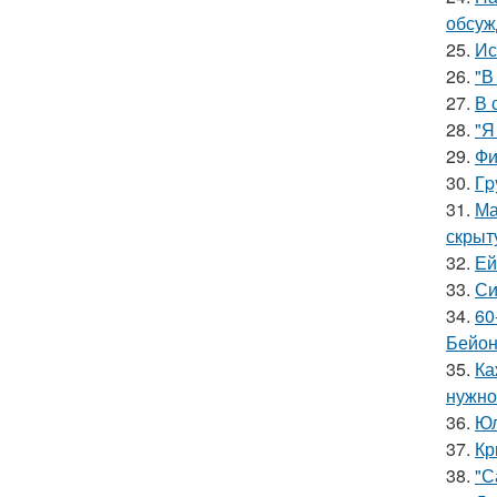
обсуж
25.
Ис
26.
"В
27.
В 
28.
"Я
29.
Фи
30.
Гp
31.
Ма
скрыт
32.
Ей
33.
Си
34.
60
Бейон
35.
Ка
нужно
36.
Юл
37.
Кр
38.
"С