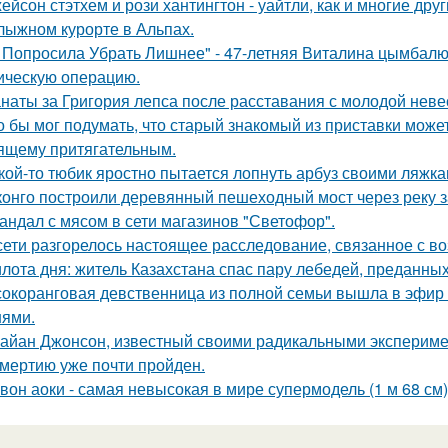
ейсон стэтхем и рози хантингтон - уайтли, как и многие дру
лыжном курорте в Альпах.
 Попросила Убрать Лишнее" - 47-летняя Виталина цымбалюк
ическую операцию.
наты за Григория лепса после расставания с молодой нев
о бы мог подумать, что старый знакомый из приставки может
ящему притягательным.
кой-то тюбик яростно пытается лопнуть арбуз своими ляжка
конго построили деревянный пешеходный мост через реку з
андал с мясом в сети магазинов "Светофор".
сети разгорелось настоящее расследование, связанное с в
лота дня: житель Казахстана спас пару лебедей, преданных 
окоранговая девственница из полной семьи вышла в эфир 
нями.
айан Джонсон, известный своими радикальными эксперимен
смертию уже почти пройден.
вон аоки - самая невысокая в мире супермодель (1 м 68 см)