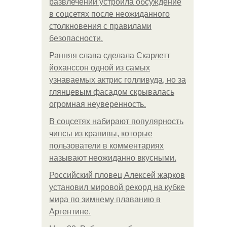
развлечений устроила обсуждение
в соцсетях после неожиданного
столкновения с правилами
безопасности.
Ранняя слава сделала Скарлетт
йоханссон одной из самых
узнаваемых актрис голливуда, но за
глянцевым фасадом скрывалась
огромная неуверенность.
В соцсетях набирают популярность
чипсы из крапивы, которые
пользователи в комментариях
называют неожиданно вкусными.
Российский пловец Алексей жарков
установил мировой рекорд на кубке
мира по зимнему плаванию в
Аргентине.