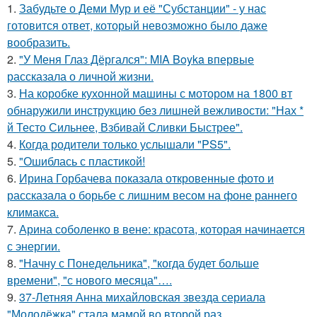
1.
Забудьте о Деми Мур и её "Субстанции" - у нас
готовится ответ, который невозможно было даже
вообразить.
2.
"У Меня Глаз Дёргался": MIA Boyka впервые
рассказала о личной жизни.
3.
На коробке кухонной машины с мотором на 1800 вт
обнаружили инструкцию без лишней вежливости: "Нах *
й Тесто Сильнее, Взбивай Сливки Быстрее".
4.
Когда родители только услышали "PS5".
5.
"Ошиблась с пластикой!
6.
Ирина Горбачева показала откровенные фото и
рассказала о борьбе с лишним весом на фоне раннего
климакса.
7.
Арина соболенко в вене: красота, которая начинается
с энергии.
8.
"Начну с Понедельника", "когда будет больше
времени", "с нового месяца"….
9.
37-Летняя Анна михайловская звезда сериала
"Молодёжка" стала мамой во второй раз.