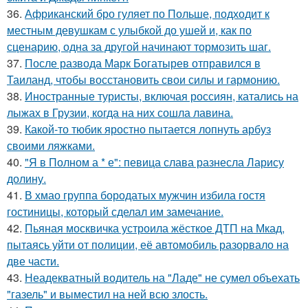
36.
Африканский бро гуляет по Польше, подходит к
местным девушкам с улыбкой до ушей и, как по
сценарию, одна за другой начинают тормозить шаг.
37.
После развода Марк Богатырев отправился в
Таиланд, чтобы восстановить свои силы и гармонию.
38.
Иностранные туристы, включая россиян, катались на
лыжах в Грузии, когда на них сошла лавина.
39.
Какой-то тюбик яростно пытается лопнуть арбуз
своими ляжками.
40.
"Я в Полном а * е": певица слава разнесла Ларису
долину.
41.
В хмао группа бородатых мужчин избила гостя
гостиницы, который сделал им замечание.
42.
Пьяная москвичка устроила жёсткое ДТП на Мкад,
пытаясь уйти от полиции, её автомобиль разорвало на
две части.
43.
Неадекватный водитель на "Ладе" не сумел объехать
"газель" и выместил на ней всю злость.