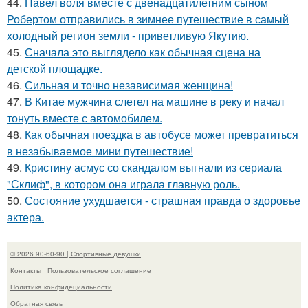
44.
Павел воля вместе с двенадцатилетним сыном
Робертом отправились в зимнее путешествие в самый
холодный регион земли - приветливую Якутию.
45.
Сначала это выглядело как обычная сцена на
детской площадке.
46.
Сильная и точно независимая женщина!
47.
В Китае мужчина слетел на машине в реку и начал
тонуть вместе с автомобилем.
48.
Как обычная поездка в автобусе может превратиться
в незабываемое мини путешествие!
49.
Кристину асмус со скандалом выгнали из сериала
"Склиф", в котором она играла главную роль.
50.
Состояние ухудшается - страшная правда о здоровье
актера.
© 2026 90-60-90 | Спортивные девушки
Контакты
Пользовательское соглашение
Политика конфидециальности
Обратная связь