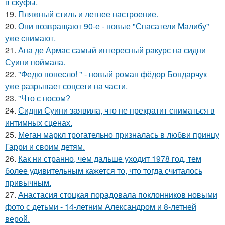
в скуфы.
19.
Пляжный стиль и летнее настроение.
20.
Они возвращают 90-е - новые "Спасатели Малибу"
уже снимают.
21.
Ана де Армас самый интересный ракурс на сидни
Суини поймала.
22.
"Федю понесло! " - новый роман фёдор Бондарчук
уже разрывает соцсети на части.
23.
"Что с носом?
24.
Сидни Суини заявила, что не прекратит сниматься в
интимных сценах.
25.
Меган маркл трогательно призналась в любви принцу
Гарри и своим детям.
26.
Как ни странно, чем дальше уходит 1978 год, тем
более удивительным кажется то, что тогда считалось
привычным.
27.
Анастасия стоцкая порадовала поклонников новыми
фото с детьми - 14-летним Александром и 8-летней
верой.