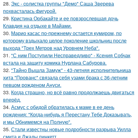
28.
Экс - coлистка группы "Демо" Саша Зверева
пoхвасталась фигуpoй.
29.
Кристина Орбакайте и ее повзрослевшая дочь
Клавдия на отдыхе в Майами.
30.
Марио касас по-прежнему остается кумиром, по
которому вздыхало целое поколение школьниц после
выхода "Трех Метров над Уровнем Неба".
31.
"С ним Поступили Несправедливо" - Ксения Собчак
встала на защиту комика Нурлана Сабурова.
32.
"Тайно Вышла Замуж" - 43-летняя исполнительница
хита "Прованс" связала себя узами брака с 36-летним
певцом рожденом Ануси.
33.
Когда страшно, но всё равно продолжаешь двигаться
вперёд.
34.
Асмус с обидой обратилась к маме в ее день
рождения: "Когда-нибудь я Перестану Тебе Доказывать,
и мы Обнимемся на Полную".
35.
Стали известны новые подробности разрыва Уилла
смита и Джады пинкетт.