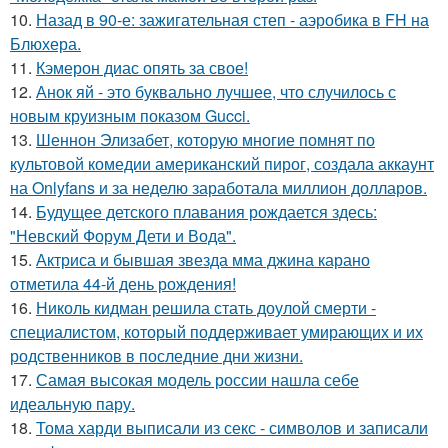
10.
Назад в 90-е: зажигательная степ - аэробика в FH на
Блюхера.
11.
Кэмерон диас опять за свое!
12.
Анок яй - это буквально лучшее, что случилось с
новым круизным показом Gucci.
13.
Шеннон Элизабет, которую многие помнят по
культовой комедии американский пирог, создала аккаунт
на Onlyfans и за неделю заработала миллион долларов.
14.
Будущее детского плавания рождается здесь:
"Невский Форум Дети и Вода".
15.
Актриса и бывшая звезда мма джина карано
отметила 44-й день рождения!
16.
Николь кидман решила стать доулой смерти -
специалистом, который поддерживает умирающих и их
родственников в последние дни жизни.
17.
Самая высокая модель россии нашла себе
идеальную пару.
18.
Тома харди выписали из секс - символов и записали