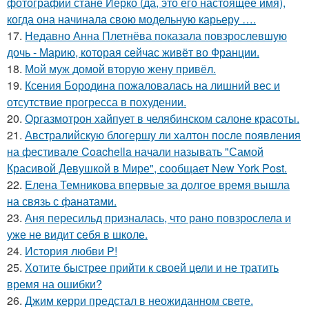
фотографии стане Йерко (да, это его настоящее имя),
когда она начинала свою модельную карьеру ….
17.
Недавно Анна Плетнёва показала повзрослевшую
дочь - Марию, которая сейчас живёт во Франции.
18.
Мой муж домой вторую жену привёл.
19.
Ксения Бородина пожаловалась на лишний вес и
отсутствие прогресса в похудении.
20.
Оргазмотрон хайпует в челябинском салоне красоты.
21.
Австралийскую блогершу ли халтон после появления
на фестивале Coachella начали называть "Самой
Красивой Девушкой в Мире", сообщает New York Post.
22.
Елена Темникова впервые за долгое время вышла
на связь с фанатами.
23.
Аня пересильд призналась, что рано повзрослела и
уже не видит себя в школе.
24.
История любви P!
25.
Хотите быстрее прийти к своей цели и не тратить
время на ошибки?
26.
Джим керри предстал в неожиданном свете.