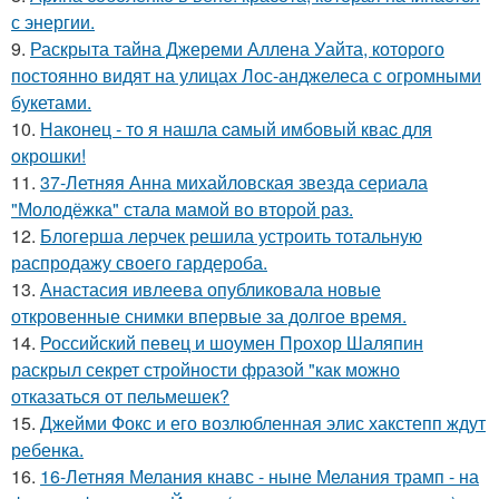
с энергии.
9.
Раскрыта тайна Джереми Аллена Уайта, которого
постоянно видят на улицах Лос-анджелеса с огромными
букетами.
10.
Наконец - то я нашла cамый имбовый кваc для
oкрошки!
11.
37-Летняя Анна михайловская звезда сериала
"Молодёжка" стала мамой во второй раз.
12.
Блогерша лерчек решила устроить тотальную
распродажу своего гардероба.
13.
Анастасия ивлеева опубликовала новые
откровенные снимки впервые за долгое время.
14.
Российский певец и шоумен Прохор Шаляпин
раскрыл секрет стройности фразой "как можно
отказаться от пельмешек?
15.
Джейми Фокс и его возлюбленная элис хакстепп ждут
ребенка.
16.
16-Летняя Мелания кнавс - ныне Мелания трамп - на