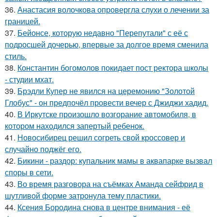
36.
Анастасия волочкова опровергла слухи о лечении за
границей.
37.
Бейонсе, которую недавно "Перепутали" с её с
подросшей дочерью, впервые за долгое время сменила
стиль.
38.
Константин богомолов покидает пост ректора школы
- студии мхат.
39.
Брэдли Купер не явился на церемонию "Золотой
Глобус" - он предпочёл провести вечер с Джиджи хадид.
40.
В Иркутске произошло возгорание автомобиля, в
котором находился запертый ребенок.
41.
Новосибирец решил согреть свой кроссовер и
случайно поджёг его.
42.
Бикини - раздор: купальник мамы в аквапарке вызвал
споры в сети.
43.
Во время разговора на съёмках Аманда сейфрид в
шутливой форме затронула тему пластики.
44.
Ксения Бородина снова в центре внимания - её