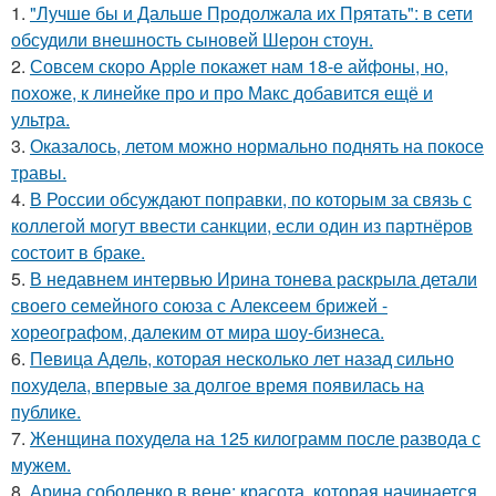
1.
"Лучше бы и Дальше Продолжала их Прятать": в сети
обсудили внешность сыновей Шерон стоун.
2.
Совсем скоро Apple покажет нам 18-е айфоны, но,
похоже, к линейке про и про Макс добавится ещё и
ультра.
3.
Оказалось, летом можно нормально поднять на покосе
травы.
4.
В России обсуждают поправки, по которым за связь с
коллегой могут ввести санкции, если один из партнёров
состоит в браке.
5.
В недавнем интервью Ирина тонева раскрыла детали
своего семейного союза с Алексеем брижей -
хореографом, далеким от мира шоу-бизнеса.
6.
Певица Адель, которая несколько лет назад сильно
похудела, впервые за долгое время появилась на
публике.
7.
Женщина похудела на 125 килограмм после развода с
мужем.
8.
Арина соболенко в вене: красота, которая начинается