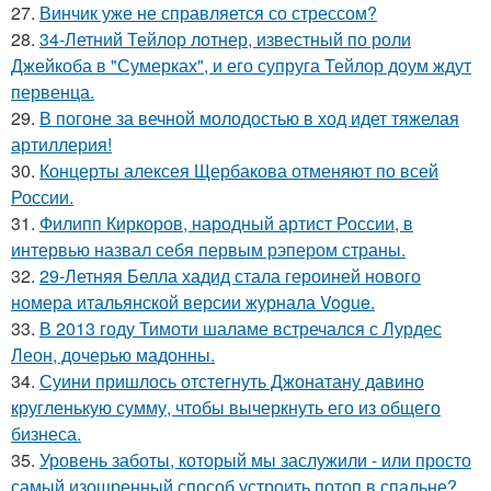
27.
Винчик уже не справляется со стрессом?
28.
34-Летний Тейлор лотнер, известный по роли
Джейкоба в "Сумерках", и его супруга Тейлор доум ждут
первенца.
29.
В погоне за вечной молодостью в ход идет тяжелая
артиллерия!
30.
Концерты алексея Щербакова отменяют по всей
России.
31.
Филипп Киркоров, народный артист России, в
интервью назвал себя первым рэпером страны.
32.
29-Летняя Белла хадид стала героиней нового
номера итальянской версии журнала Vogue.
33.
В 2013 году Тимоти шаламе встречался с Лурдес
Леон, дочерью мадонны.
34.
Суини пришлось отстегнуть Джонатану давино
кругленькую сумму, чтобы вычеркнуть его из общего
бизнеса.
35.
Уровень заботы, который мы заслужили - или просто
самый изощренный способ устроить потоп в спальне?