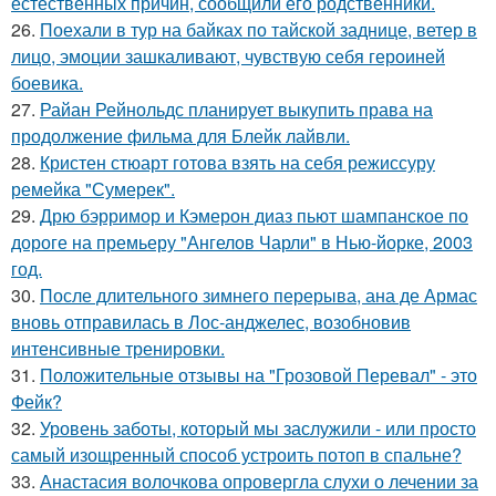
естественных причин, сообщили его родственники.
26.
Поехали в тур на байках по тайской заднице, ветер в
лицо, эмоции зашкаливают, чувствую себя героиней
боевика.
27.
Райан Рейнольдс планирует выкупить права на
продолжение фильма для Блейк лайвли.
28.
Кристен стюарт готова взять на себя режиссуру
ремейка "Сумерек".
29.
Дрю бэрримор и Кэмерон диаз пьют шампанское по
дороге на премьеру "Ангелов Чарли" в Нью-йорке, 2003
год.
30.
После длительного зимнего перерыва, ана де Армас
вновь отправилась в Лос-анджелес, возобновив
интенсивные тренировки.
31.
Положительные отзывы на "Грозовой Перевал" - это
Фейк?
32.
Уровень заботы, который мы заслужили - или просто
самый изощренный способ устроить потоп в спальне?
33.
Анастасия волочкова опровергла слухи о лечении за