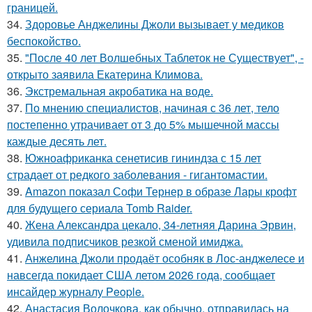
границей.
34.
Здоровье Анджелины Джоли вызывает у медиков
беспокойство.
35.
"После 40 лет Волшебных Таблеток не Существует", -
открыто заявила Екатерина Климова.
36.
Экстремальная акробатика на воде.
37.
По мнению специалистов, начиная с 36 лет, тело
постепенно утрачивает от 3 до 5% мышечной массы
каждые десять лет.
38.
Южноафриканка сенетисив гининдза с 15 лет
страдает от редкого заболевания - гигантомастии.
39.
Amazon показал Софи Тернер в образе Лары крофт
для будущего сериала Tomb Raider.
40.
Жена Александра цекало, 34-летняя Дарина Эрвин,
удивила подписчиков резкой сменой имиджа.
41.
Анжелина Джоли продаёт особняк в Лос-анджелесе и
навсегда покидает США летом 2026 года, сообщает
инсайдер журналу People.
42.
Анастасия Волочкова, как обычно, отправилась на