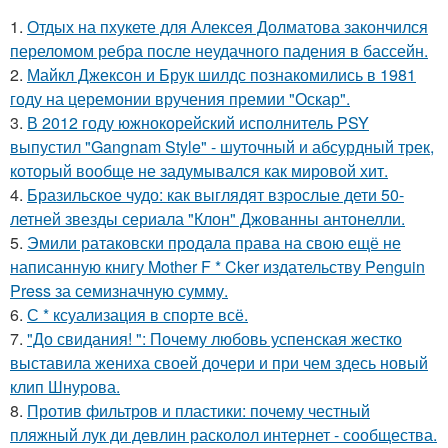
1.
Отдых на пхукете для Алексея Долматова закончился
переломом ребра после неудачного падения в бассейн.
2.
Майкл Джексон и Брук шилдс познакомились в 1981
году на церемонии вручения премии "Оскар".
3.
В 2012 году южнокорейский исполнитель PSY
выпустил "Gangnam Style" - шуточный и абсурдный трек,
который вообще не задумывался как мировой хит.
4.
Бразильское чудо: как выглядят взрослые дети 50-
летней звезды сериала "Клон" Джованны антонелли.
5.
Эмили ратаковски продала права на свою ещё не
написанную книгу Mother F * Cker издательству Penguin
Press за семизначную сумму.
6.
С * ксуализация в спорте всё.
7.
"До свидания! ": Почему любовь успенская жестко
выставила жениха своей дочери и при чем здесь новый
клип Шнурова.
8.
Против фильтров и пластики: почему честный
пляжный лук ди девлин расколол интернет - сообщества.