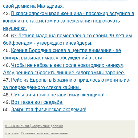
свой домик на Мальдивах.
43.
В красноярском крае женщина - пассажир вступила в
конфликт с таксистом из-за нежелания подключать
наушники.
44.
67-Летняя мадонна помолвлена со своим 29-летним
бойфрендом - утверждают инсайдеры.
45.
Ксения Бородина снова в центре внимания - её
фигура вызывает массу обсуждений в сети.
46.
Чтобы не набрать вес после новогодних каникул,
Алсу решила сбросить лишние килограммы заранее.
47.
Рейс из Европы в Бразилию пришлось отменить из-
за повреждённого стекла кабины.
48.
Сильная и точно независимая женщина!
49.
Вот такая вот свадьба.
50.
Закрытая физическая академия!
© 2026 90-60-90 | Спортивные девушки
Контакты
Пользовательское соглашение