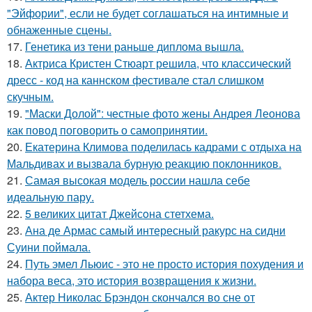
"Эйфории", если не будет соглашаться на интимные и
обнаженные сцены.
17.
Генетика из тени раньше диплома вышла.
18.
Актриса Кристен Стюарт решила, что классический
дресс - код на каннском фестивале стал слишком
скучным.
19.
"Маски Долой": честные фото жены Андрея Леонова
как повод поговорить о самопринятии.
20.
Екатерина Климова поделилась кадрами с отдыха на
Мальдивах и вызвала бурную реакцию поклонников.
21.
Самая высокая модель россии нашла себе
идеальную пару.
22.
5 великих цитат Джейсoна стетхема.
23.
Ана де Армас самый интересный ракурс на сидни
Суини поймала.
24.
Путь эмел Льюис - это не просто история похудения и
набора веса, это история возвращения к жизни.
25.
Актер Николас Брэндон скончался во сне от