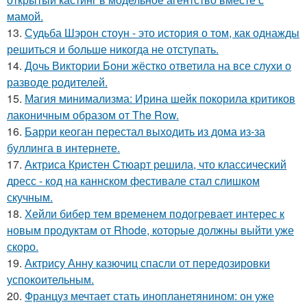
мамой.
13.
Судьба Шэрон стоун - это история о том, как однажды
решиться и больше никогда не отступать.
14.
Дочь Виктории Бони жёстко ответила на все слухи о
разводе родителей.
15.
Магия минимализма: Ирина шейк покорила критиков
лаконичным образом от The Row.
16.
Барри кеоган перестал выходить из дома из-за
буллинга в интернете.
17.
Актриса Кристен Стюарт решила, что классический
дресс - код на каннском фестивале стал слишком
скучным.
18.
Хейли бибер тем временем подогревает интерес к
новым продуктам от Rhode, которые должны выйти уже
скоро.
19.
Актрису Анну казючиц спасли от передозировки
успокоительным.
20.
Француз мечтает стать инопланетянином: он уже