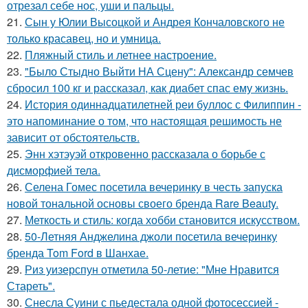
отрезал себе нос, уши и пальцы.
21.
Сын у Юлии Высоцкой и Андрея Кончаловского не
только красавец, но и умница.
22.
Пляжный стиль и летнее настроение.
23.
"Было Стыдно Выйти НА Сцену": Александр семчев
сбросил 100 кг и рассказал, как диабет спас ему жизнь.
24.
История одиннадцатилетней реи буллос с Филиппин -
это напоминание о том, что настоящая решимость не
зависит от обстоятельств.
25.
Энн хэтэуэй откровенно рассказала о борьбе с
дисморфией тела.
26.
Селена Гомес посетила вечеринку в честь запуска
новой тональной основы своего бренда Rare Beauty.
27.
Меткость и стиль: когда хобби становится искусством.
28.
50-Летняя Анджелина джоли посетила вечеринку
бренда Tom Ford в Шанхае.
29.
Риз уизерспун отметила 50-летие: "Мне Нравится
Стареть".
30.
Снесла Суини с пьедестала одной фотосессией -