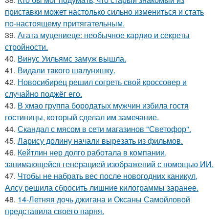
приставки может настолько сильно измениться и стать
по-настоящему притягательным.
39.
Агата муцениеце: необычное кардио и секреты
стройности.
40.
Винус Уильямс замуж вышла.
41.
Видaли тaкого шaлунишку.
42.
Новосибирец решил согреть свой кроссовер и
случайно поджёг его.
43.
В хмао группа бородатых мужчин избила гостя
гостиницы, который сделал им замечание.
44.
Скандал с мясом в сети магазинов "Светофор".
45.
Ларису долину начали вырезать из фильмов.
46.
Кейтлин нер долго работала в компании,
занимающейся генерацией изображений с помощью ИИ.
47.
Чтобы не набрать вес после новогодних каникул,
Алсу решила сбросить лишние килограммы заранее.
48.
14-Летняя дочь джигана и Оксаны Самойловой
представила своего парня.