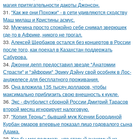
магия притягательности дакоты Джонсон.
31.
"Как же они Похожи" - в сети удивляются сходству
Маш милаш и Кристины асмус.
32.
Мужчина просто спокойно себе снимал зверюшек
где-то в Африке, никого не трогал.
33.
Алексей Щербаков остался без концертов в России
после того, как поехал в Казахстан поддержать
Сабурова.
34.
Джонни депп предоставил звезде "Анатомии
Страсти" и "эйфории" Эрику Дэйну свой особняк в Лос-
анджелесе для бесплатного проживания.
35.
Она вложила 135 тысяч долларов, чтобы
максимально приблизить свою внешность к кукле.
36.
Экс - футболист сборной России Дмитрий Тарасов
второй месяц игнорирует налоговую.
37.
"Копия Теоны": бывший муж Ксении Бородиной
Курбан омаров впервые показал лицо годовалого сына
Адама.
38.
Кто бы мог подумать, что старый знакомый из