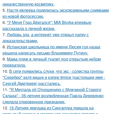
некачественную косметику.
5.
Настя ивлеева поделилась эксклюзивными снимками
из новой фотосессии.
6.
"У Меня Глаз Дёргался": MIA Boyka впервые
рассказала о личной жизни.
7.
Любовь зла, а интернет уже открыл папку с
доказательствами.
8.
Испанская школьница по имени Люсия год назад
решила написать письмо Владимиру Путину.
9.
Мама пляж в личный туалет под открытым небом
превратила.
10.
В сети появились слухи, что экс - солистка группы
"Серебро" катя кищук и рэпер 9mice (настоящее имя -
Сергей Дмитриев) расстались.
11.
"Я Мечтала об Отношениях с Мужчиной Старого
Склада" - 35-летняя возлюбленная Павла Деревянко
сделала откровенное признание.
12.
15-Летняя девушка из Сингапура пришла на
открытый кастинг в модельное агентство вместе с