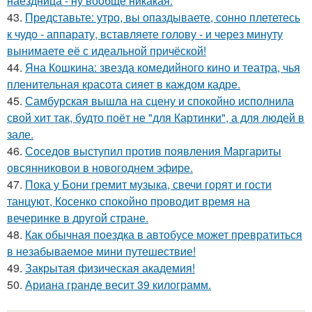
наездница - ну вообще никакая.
43.
Представьте: утро, вы опаздываете, сонно плететесь
к чудо - аппарату, вставляете голову - и через минуту
вынимаете её с идеальной причёской!
44.
Яна Кошкина: звезда комедийного кино и театра, чья
пленительная красота сияет в каждом кадре.
45.
Самбурская вышла на сцену и спокойно исполнила
свой хит так, будто поёт не "для Картинки", а для людей в
зале.
46.
Соседов выступил против появления Маргариты
овсянниковои в новогоднем эфире.
47.
Пока у Бони гремит музыка, свечи горят и гости
танцуют, Косенко спокойно проводит время на
вечеринке в другой стране.
48.
Как обычная поездка в автобусе может превратиться
в незабываемое мини путешествие!
49.
Закрытая физическая академия!
50.
Ариана гранде весит 39 килограмм.