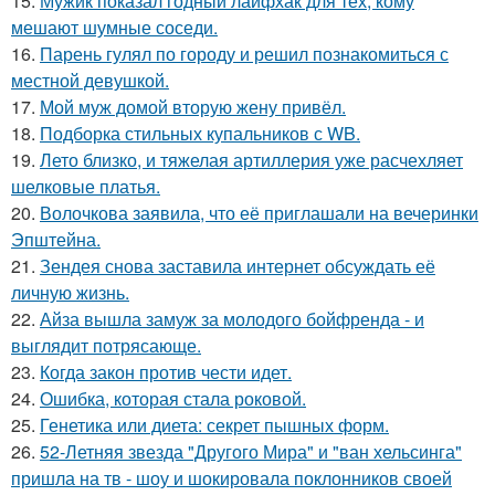
15.
Мужик показал годный лайфхак для тех, кому
мешают шумные соседи.
16.
Парень гулял по городу и решил познакомиться с
местной девушкой.
17.
Мой муж домой вторую жену привёл.
18.
Подборка стильных купальников с WB.
19.
Лето близко, и тяжелая артиллерия уже расчехляет
шелковые платья.
20.
Волочкова заявила, что её приглашали на вечеринки
Эпштейна.
21.
Зендея снова заставила интернет обсуждать её
личную жизнь.
22.
Айза вышла замуж за молодого бойфренда - и
выглядит потрясающе.
23.
Когда закон против чести идет.
24.
Ошибка, которая стала роковой.
25.
Генетика или диета: секрет пышных форм.
26.
52-Летняя звезда "Другого Мира" и "ван хельсинга"
пришла на тв - шоу и шокировала поклонников своей