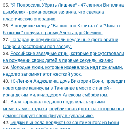
35.
"Я Попросила Убрать Лишнее" - 47-летняя Виталина
цымбалюк - романовская заявила, что сделала
пластическую операцию.
36.
В поединке между "Вашингтон Кэпиталз" и "Чикаго
блэкхокс" получил травму Александр Овечкин.
37.
Папарацци опубликовали неудачные фото бритни
Спирс и расстроили поп-звезду.
38.
Российские звездные отцы, которые присутствовали
на рождении своих детей в первые секунды жизни:
39.
Молодые люди, которые издевались над пожилыми,
надолго запомнят этот жесткий урок.
40.
13-Летняя Анджелина, дочь Виктории Бони, проводит
новогодние каникулы в Таиланде вместе с папой -
ирландским миллиардером Алексом смёрфитом.
41.
Валя карнавал недавно поделилась яркими
моментами с отдыха, опубликовав фото, на котором она
демонстрирует свою фигуру в купальнике.
42.
Энджи вынесла вердикт без сантиментов: из Бони