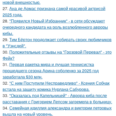
новой внешностью.
27.
Ана де Армас признана самой красивой актрисой
2025 года.
28.
"Появился Новый Избранник" - в сети обсуждают
очередного кандидата на роль возлюбленного авроры
кибы.
29.
Тим Бёртон продолжает собирать своих любимчиков
в "Уэнсдей".
30.
Положительные отзывы на "Грозовой Перевал" - это
Фейк?
31.
Первая ракетка мира и лучшая теннисистка
прошедшего сезона Арина соболенко за 2025 год
заработала $30 млн.
32.
"С ним Поступили Несправедливо" - Ксения Собчак
встала на защиту комика Нурлана Сабурова.
33.
"Оказалась под Капельницей" - Аврора киба после
расставания с Григорием Лепсом загремела в больницу.
34.
Семейная идиллия александра и виктории петровых
вышла на новый уровень.