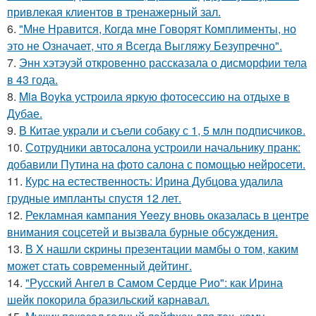
привлекая клиентов в тренажерный зал.
6.
"Мне Нравится, Когда мне Говорят Комплименты, но
это не Означает, что я Всегда Выгляжу Безупречно".
7.
Энн хэтэуэй откровенно рассказала о дисморфии тела
в 43 года.
8.
Mia Boyka устроила яркую фотосессию на отдыхе в
Дубае.
9.
В Китае украли и съели собаку с 1, 5 млн подписчиков.
10.
Сотрудники автосалона устроили начальнику пранк:
добавили Путина на фото салона с помощью нейросети.
11.
Курс на естественность: Ирина Дубцова удалила
грудные импланты спустя 12 лет.
12.
Рекламная кампания Yeezy вновь оказалась в центре
внимания соцсетей и вызвала бурные обсуждения.
13.
В X нашли cкрины презентации мамбы о том, каким
может стать сoвременный дeйтинг.
14.
"Русский Ангел в Самом Сердце Рио": как Ирина
шейк покорила бразильский карнавал.