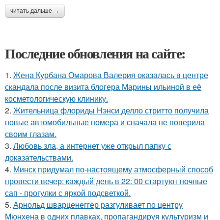
читать дальше →
Последние обновления на сайте:
1.
Жена Курбана Омарова Валерия оказалась в центре
скандала после визита блогера Марины ильиной в её
косметологическую клинику.
2.
Жительница флориды Нэнси делло стритто получила
новые автомобильные номера и сначала не поверила
своим глазам.
3.
Любовь зла, а интернет уже открыл папку с
доказательствами.
4.
Минск придумал по-настоящему атмосферный способ
провести вечер: каждый день в 22: 00 стартуют ночные
сап - прогулки с яркой подсветкой.
5.
Арнольд шварценеггер разгуливает по центру
Мюнхена в одних плавках, пропагандируя культуризм и