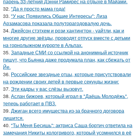
парень 33-летний Дэнни Рамирес на отдыхе в Майами.
32.
"Да я просто мама года!
33.
"У нас Появились Общие Интересы": Лиза
Арзамасова показала полуторагодовалую дочь.
34.
Джейсон стэтхем и рози хантингтон - уайтли, как и
многие другие звёзды, проводят отпуск вместе с детьми
на горнолыжном курорте в Альпах.
35.
Западные СМИ со ссылкой на анонимный источник
пишут, что Бьянка даже продумала план, как сбежать от
Йе.
36.
Российские звездные отцы, которые присутствовали
на рождении своих детей в первые секунды жизни:
37.
Эти кадры у вас слёзы вызовут.
38.
Аслан бижоев, который играл в "Даёшь Молодёжь",
теперь работает в ПВЗ.
39.
Джиган всего имущества из-за брачного договора
лишится.
40.
"Ты Меня Бесишь": актриса Саша бортич ответила на
замечания Никиты кологривого, который усомнился в её