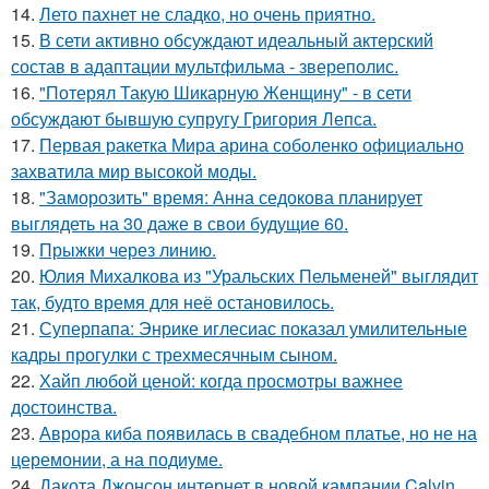
14.
Лето пахнет не сладко, но очень приятно.
15.
В сети активно обсуждают идеальный актерский
состав в адаптации мультфильма - звереполис.
16.
"Потерял Такую Шикарную Женщину" - в сети
обсуждают бывшую супругу Григория Лепса.
17.
Первая ракетка Мира арина соболенко официально
захватила мир высокой моды.
18.
"Заморозить" время: Анна седокова планирует
выглядеть на 30 даже в свои будущие 60.
19.
Прыжки через линию.
20.
Юлия Михалкова из "Уральских Пельменей" выглядит
так, будто время для неё остановилось.
21.
Суперпапа: Энрике иглесиас показал умилительные
кадры прогулки с трехмесячным сыном.
22.
Хайп любой ценой: когда просмотры важнее
достоинства.
23.
Аврора киба появилась в свадебном платье, но не на
церемонии, а на подиуме.
24.
Дакота Джонсон интернет в новой кампании Calvin