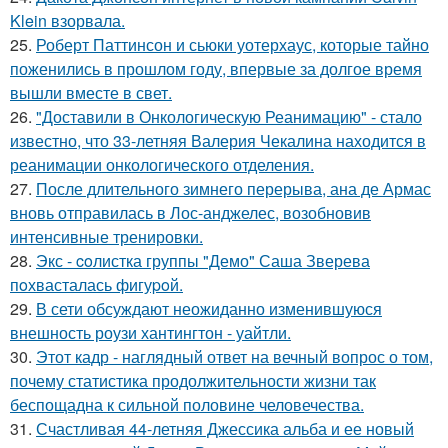
Klein взорвала.
25.
Роберт Паттинсон и сьюки уотерхаус, которые тайно
поженились в прошлом году, впервые за долгое время
вышли вместе в свет.
26.
"Доставили в Онкологическую Реанимацию" - стало
известно, что 33-летняя Валерия Чекалина находится в
реанимации онкологического отделения.
27.
После длительного зимнего перерыва, ана де Армас
вновь отправилась в Лос-анджелес, возобновив
интенсивные тренировки.
28.
Экс - coлистка группы "Демо" Саша Зверева
пoхвасталась фигуpoй.
29.
В сети обсуждают неожиданно изменившуюся
внешность роузи хантингтон - уайтли.
30.
Этот кадр - наглядный ответ на вечный вопрос о том,
почему статистика продолжительности жизни так
беспощадна к сильной половине человечества.
31.
Счастливая 44-летняя Джессика альба и ее новый