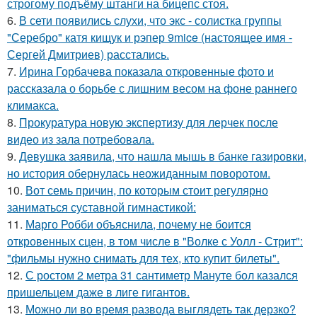
строгому подъёму штанги на бицепс стоя.
6.
В сети появились слухи, что экс - солистка группы
"Серебро" катя кищук и рэпер 9mice (настоящее имя -
Сергей Дмитриев) расстались.
7.
Ирина Горбачева показала откровенные фото и
рассказала о борьбе с лишним весом на фоне раннего
климакса.
8.
Прокуратура новую экспертизу для лерчек после
видео из зала потребовала.
9.
Девушка заявила, что нашла мышь в банке газировки,
но история обернулась неожиданным поворотом.
10.
Вот семь причин, по которым стоит регулярно
заниматься суставной гимнастикой:
11.
Марго Робби объяснила, почему не боится
откровенных сцен, в том числе в "Волке с Уолл - Стрит":
"фильмы нужно снимать для тех, кто купит билеты".
12.
С ростом 2 метра 31 сантиметр Мануте бол казался
пришельцем даже в лиге гигантов.
13.
Можно ли во время развода выглядеть так дерзко?