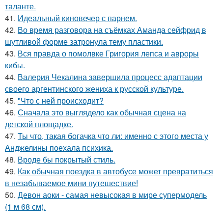
таланте.
41.
Идеальный киновечер с парнем.
42.
Во время разговора на съёмках Аманда сейфрид в
шутливой форме затронула тему пластики.
43.
Вся правда о помолвке Григория лепса и авроры
кибы.
44.
Валерия Чекалина завершила процесс адаптации
своего аргентинского жениха к русской культуре.
45.
"Что с ней происходит?
46.
Сначала это выглядело как обычная сцена на
детской площадке.
47.
Ты что, такая богачка что ли: именно с этого места у
Анджелины поехала психика.
48.
Вроде бы покрытый стиль.
49.
Как обычная поездка в автобусе может превратиться
в незабываемое мини путешествие!
50.
Девон аоки - самая невысокая в мире супермодель
(1 м 68 см).