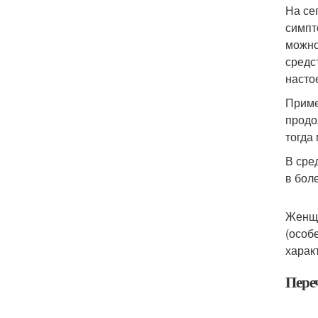
На се
симпт
можно
средс
насто
Приме
продо
тогда
В сре
в бол
Женщи
(особ
харак
Пере