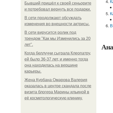
К
Бывший пришёл к своей сеньорите
и потребовал вернуть все подарки.
К
В сети продолжают обсуждать
изменения во внешности актрисы.
В
В сети вирусится ролик под
трендом "Как мы Изменились за 20
Ана
лет".
Когда беллуччи сыграла Клеопатру,
ей было 36-37 лет, и именно тогда
она находилась на вершине
карьеры.
Жена Курбана Омарова Валерия
оказалась в центре скандала после
визита блогера Марины ильиной в
её косметологическую клинику.