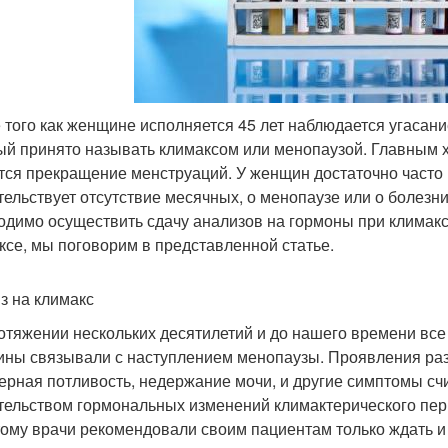
 того как женщине исполняется 45 лет наблюдается угасан
ый принято называть климаксом или менопаузой. Главным 
тся прекращение менструаций. У женщин достаточно часто п
тельствует отсутствие месячных, о менопаузе или о болезни
одимо осуществить сдачу анализов на гормоны при климаксе
ксе, мы поговорим в представленной статье.
з на климакс
отяжении нескольких десятилетий и до нашего времени все
ны связывали с наступлением менопаузы. Проявления раз
ерная потливость, недержание мочи, и другие симптомы сч
тельством гормональных изменений климактерического пер
тому врачи рекомендовали своим пациентам только ждать и 