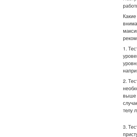
работ
Какие
внима
макси
реком
1. Те
урове
уровн
напри
2. Те
необх
выше 
случа
телу 
3. Те
прист