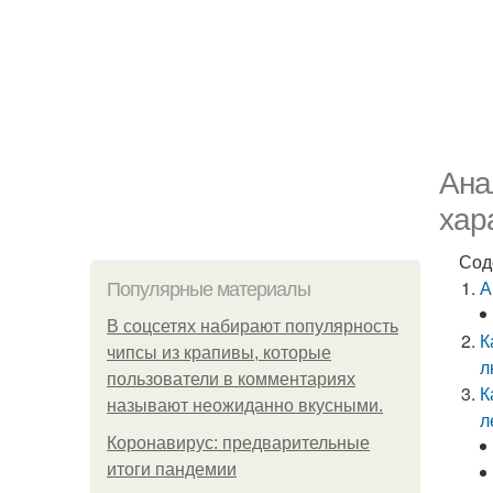
Ана
хар
Сод
А
Популярные материалы
В соцсетях набирают популярность
К
чипсы из крапивы, которые
л
пользователи в комментариях
К
называют неожиданно вкусными.
л
Коронавирус: предварительные
итоги пандемии