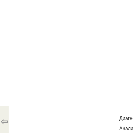
⇦
Диагн
Анали