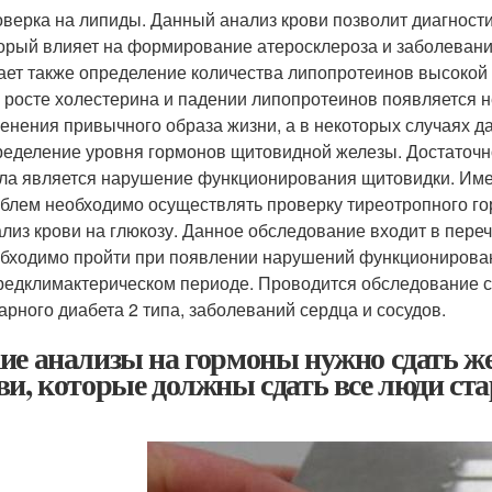
верка на липиды. Данный анализ крови позволит диагност
орый влияет на формирование атеросклероза и заболевани
ает также определение количества липопротеинов высокой и
 росте холестерина и падении липопротеинов появляется 
енения привычного образа жизни, а в некоторых случаях 
еделение уровня гормонов щитовидной железы. Достаточно
ла является нарушение функционирования щитовидки. Име
блем необходимо осуществлять проверку тиреотропного го
лиз крови на глюкозу. Данное обследование входит в пере
бходимо пройти при появлении нарушений функционирован
редклимактерическом периоде. Проводится обследование с
арного диабета 2 типа, заболеваний сердца и сосудов.
ие анализы на гормоны нужно сдать жен
ви, которые должны сдать все люди ст