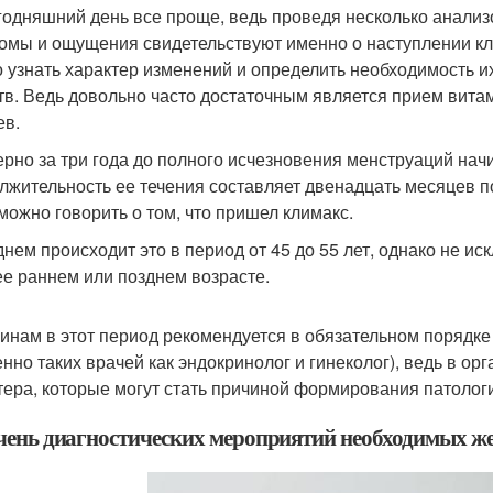
годняшний день все проще, ведь проведя несколько анализо
омы и ощущения свидетельствуют именно о наступлении к
 узнать характер изменений и определить необходимость и
тв. Ведь довольно часто достаточным является прием витам
ев.
рно за три года до полного исчезновения менструаций на
лжительность ее течения составляет двенадцать месяцев 
 можно говорить о том, что пришел климакс.
днем происходит это в период от 45 до 55 лет, однако не и
ее раннем или позднем возрасте.
нам в этот период рекомендуется в обязательном порядке
енно таких врачей как эндокринолог и гинеколог), ведь в о
тера, которые могут стать причиной формирования патолог
чень диагностических мероприятий необходимых ж