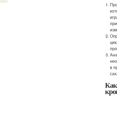
Про
кот
игр
при
изм
Опр
цик
про
Ана
нео
в п
сах
Как
кро