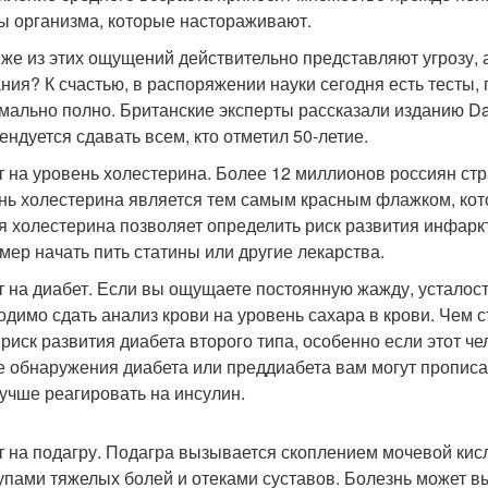
ы организма, которые настораживают.
 же из этих ощущений действительно представляют угрозу, 
ния? К счастью, в распоряжении науки сегодня есть тесты
мально полно. Британские эксперты рассказали изданию Dail
ендуется сдавать всем, кто отметил 50-летие.
ст на уровень холестерина. Более 12 миллионов россиян ст
нь холестерина является тем самым красным флажком, кото
я холестерина позволяет определить риск развития инфарк
мер начать пить статины или другие лекарства.
ст на диабет. Если вы ощущаете постоянную жажду, усталость
одимо сдать анализ крови на уровень сахара в крови. Чем с
риск развития диабета второго типа, особенно если этот ч
е обнаружения диабета или преддиабета вам могут прописа
лучше реагировать на инсулин.
ст на подагру. Подагра вызывается скоплением мочевой кис
упами тяжелых болей и отеками суставов. Болезнь может в