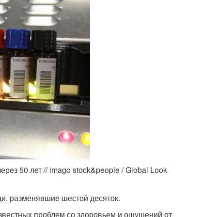
з 50 лет // imago stock&people / Global Look
ди, разменявшие шестой десяток.
звестных проблем со здоровьем и ощущений от