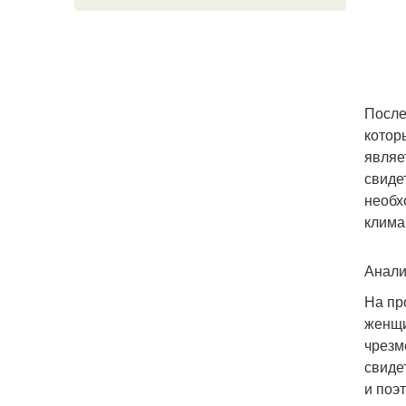
После
котор
являе
свиде
необх
клима
Анали
На пр
женщи
чрезм
свиде
и поэ