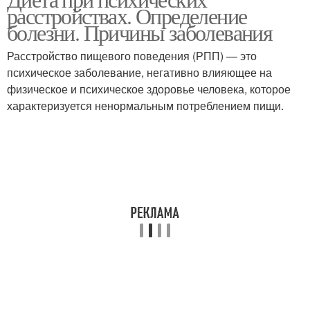
Кетогенная диета
Сети при шизофрении
расстройствах. Определение
болезни. Причины заболевания
Расстройство пищевого поведения (РПП) — это
Шоколад при
психическое заболевание, негативно влияющее на
шизофрении
физическое и психическое здоровье человека, которое
характеризуется ненормальным потреблением пищи.