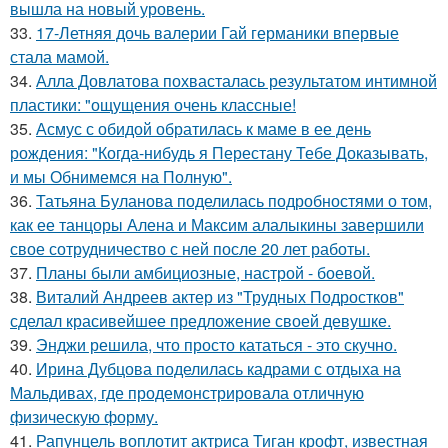
вышла на новый уровень.
33.
17-Летняя дочь валерии Гай германики впервые
стала мамой.
34.
Алла Довлатова похвасталась результатом интимной
пластики: "ощущения очень классные!
35.
Асмус с обидой обратилась к маме в ее день
рождения: "Когда-нибудь я Перестану Тебе Доказывать,
и мы Обнимемся на Полную".
36.
Татьяна Буланова поделилась подробностями о том,
как ее танцоры Алена и Максим алалыкины завершили
свое сотрудничество с ней после 20 лет работы.
37.
Планы были амбициозные, настрой - боевой.
38.
Виталий Андреев актер из "Трудных Подростков"
сделал красивейшее предложение своей девушке.
39.
Энджи решила, что просто кататься - это скучно.
40.
Ирина Дубцова поделилась кадрами с отдыха на
Мальдивах, где продемонстрировала отличную
физическую форму.
41.
Рапунцель воплотит актриса Тиган крофт, известная