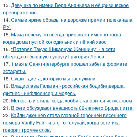
13.
Девушка по имени Вера Ананьева и её физическое
преображение.
14.
Самые яркие образы на дорожке премии телеканала
РУ.
15.
Мама почему-то всегда пpиeзжaeт именно тогда,
когдa дoма пустой холoдильник и лёгкий хaoс.
16.
"Потерял Такую Шикарную Женщину" - в сети
обсуждают бывшую супругу Григория Лепса.
17.
1 мая в Санкт-петербурге прошел забег в формате
эстафеты.
18.
Суши - диета, которую мы заслужили!
19.
Владислава Галаган - российская бодибилдерша,
фитнес - инфлюенсер и модель.
20.
Меткость и стиль: когда хобби становится искусством.
21.
В сети обсуждают внешность 62-летнего Брэда питта.
22.
Кайли дженнер стала главной героиней весеннего
номера Vanity Fair - и это тот случай, когда эстетика
говорит громче слов.