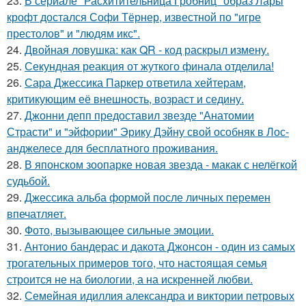
23.
В сериале "Расхитительница Гробниц" образ Лары
крофт достался Софи Тёрнер, известной по "игре
престолов" и "людям икс".
24.
Двойная ловушка: как QR - код раскрыл измену.
25.
Секундная реакция от жуткого финала отделила!
26.
Сара Джессика Паркер ответила хейтерам,
критикующим её внешность, возраст и седину.
27.
Джонни депп предоставил звезде "Анатомии
Страсти" и "эйфории" Эрику Дэйну свой особняк в Лос-
анджелесе для бесплатного проживания.
28.
В японском зоопарке новая звезда - макак с нелёгкой
судьбой.
29.
Джессика альба формой после личных перемен
впечатляет.
30.
Фото, вызывающее сильные эмоции.
31.
Антонио бандерас и дакота Джонсон - один из самых
трогательных примеров того, что настоящая семья
строится не на биологии, а на искренней любви.
32.
Семейная идиллия александра и виктории петровых