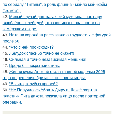
по сериалу "Титаны", а роль флинна - майло майнхэйм
("зомби").
42.
Милый случай дня: казахский мужчина спас пару
влюблённых лебедей, оказавшихся в опасности на
замёрзшем озере.
43.
Наташа королёва рассказала о трудностях с фигурой
после 50.
44.
"Что с ней происходит?
45.
Желудок спасибо точно не скажет!
46.
Сильная и точно независимая женщина!
47.
Вроде бы покрытый стиль.
48.
Живая кукла Анок яй стала главной моделью 2025
года по решению британского совета моды.
49.
"Вы что, голубых кровей?
50.
"Не Получилось Убрать Дыру в Щеке": жертва
пластики Рита дакота показала лицо после повторной
операции.