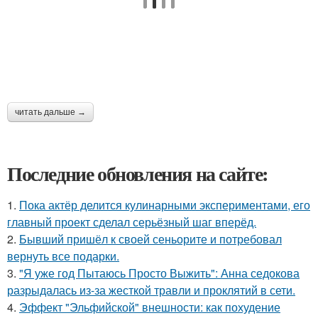
читать дальше →
Последние обновления на сайте:
1.
Пока актёр делится кулинарными экспериментами, его
главный проект сделал серьёзный шаг вперёд.
2.
Бывший пришёл к своей сеньорите и потребовал
вернуть все подарки.
3.
"Я уже год Пытаюсь Просто Выжить": Анна седокова
разрыдалась из-за жесткой травли и проклятий в сети.
4.
Эффект "Эльфийской" внешности: как похудение