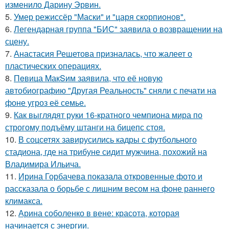
изменило Дарину Эрвин.
5.
Умер режиссёр "Маски" и "царя скорпионов".
6.
Легендарная группа "БИС" заявила о возвращении на
сцену.
7.
Анастасия Решетова призналась, что жалеет о
пластических операциях.
8.
Пeвица MакSим заявила, что её новую
автобиографию "Другая Реальность" сняли с печати на
фоне угроз её семье.
9.
Как выглядят руки 16-кратного чемпиона мира по
строгому подъёму штанги на бицепс стоя.
10.
В соцсетях завирусились кадры с футбольного
стадиона, где на трибуне сидит мужчина, похожий на
Владимира Ильича.
11.
Ирина Горбачева показала откровенные фото и
рассказала о борьбе с лишним весом на фоне раннего
климакса.
12.
Арина соболенко в вене: красота, которая
начинается с энергии.