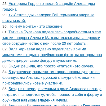
28.
Екатерина Гордон о шестой свадьбе Александра
гордона.
29.
17-Летняя дочь валерии Гай германики впервые
стала мамой.
30.
Почему монтаж - это спасение.
31.
Татьяна Буланова поделилась подробностями о том,
как ее танцоры Алена и Максим алалыкины завершили
свое сотрудничество с ней после 20 лет работы.
32.
Валя карнавал недавно поделилась яркими
моментами с отдыха, опубликовав фото, на котором она
демонстрирует свою фигуру в купальнике.
33.
Энджи решила, что просто кататься - это скучно.
34.
В куршевеле, знаменитом горнолыжном курорте во
французских Альпах, к русской гламурной компании
присоединились новые участники.
35.
Брэд питт перед съемками в роли Ахиллеса полгода
потратил на подготовку, чтобы привести себя в форму и
обучиться навыкам владения мечом.
36.
Аврора киба призналась, что её чувства к Григорию