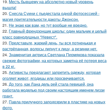
19.
Месть бывшему на абсолютно новый уровень
вышла!
20.
Снесла Суини с пьедестала одной фотосессией -
магия притягательности дакоты Джонсон.
21.
Не знаю как вам, но тут вообще не вредно.
22.
Главный френдзонщик школы: один мальчик и целый
класс равнодушных "Невест".
23.
Представьте, жаркий день, ты вся потненькая и
растрёпанная, волосы липнут к лицу, а резинки нет.
24.
Знаменитая актриса Светлана Пермякова показала
свежие фотографии, на которых заметна её потеря веса
в 22 кг.
25.
Активисты предлагают запретить одежду, которая
оголяет живот, ягодицы или просвечивается.
26.
До того, как Лана дель рей стала певицей, она
работала моделью под своим настоящим именем лиззи
грант.
27.
Павла прилучного заподозрили в пластике на новых
фото.