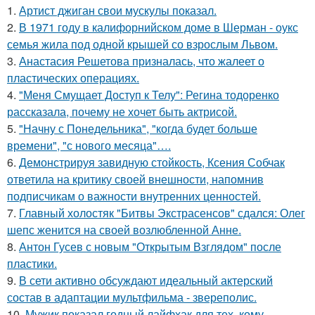
1.
Артист джиган свои мускулы показал.
2.
В 1971 году в калифорнийском доме в Шерман - оукс
семья жила под одной крышей со взрослым Львом.
3.
Анастасия Решетова призналась, что жалеет о
пластических операциях.
4.
"Меня Смущает Доступ к Телу": Регина тодоренко
рассказала, почему не хочет быть актрисой.
5.
"Начну с Понедельника", "когда будет больше
времени", "с нового месяца"….
6.
Демонстрируя завидную стойкость, Ксения Собчак
ответила на критику своей внешности, напомнив
подписчикам о важности внутренних ценностей.
7.
Главный холостяк "Битвы Экстрасенсов" сдался: Олег
шепс женится на своей возлюбленной Анне.
8.
Антон Гусев с новым "Открытым Взглядом" после
пластики.
9.
В сети активно обсуждают идеальный актерский
состав в адаптации мультфильма - звереполис.
10.
Мужик показал годный лайфхак для тех, кому