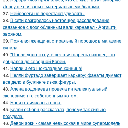
Лепсу не связаны с материальными благами.
37.
Нейросети не перестают удивлять!
38.
В сети разгорелось настоящее расследование,
связанное с возлюбленным вали карнавал - Аргишти
эвояном.
39.
Пожилая женщина стиральный порошок в магазине
купила.
40.
"После долгого путешествия парень наконец - то
добрался до северной Кореи.
41.
Чарли и его шоколадная конница!
42.
Нелли фуртадо завершает карьеру: фанаты думают,
все дело в буллинге из-за фигуры.
43.
Алена водонаева провела интеллектуальный
эксперимент с собственным котом.
44.
Боня отличилась снова.
45.
Келли осборн рассказала, почему так сильно
похудела.
46.
Девон аоки - самая невысокая в мире супермодель