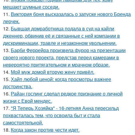
мешают шумные соседи.
11.
Виктория боня высказалась о запуске нового Бренда
лерчек.
12.
Бывшая домработница подала в суд на кайли
дженнер, обвинив её и связанные с ней компании в
дискриминации, травле и незаконном увольнении.
13.
Барби Феррейра произвела фурор на презентации
своего нового проекта, представ перед камерами в
невероятно притягательном и мрачном образе.
14.
Мой муж домой вторую жену привёл.
15.
Хайп любой ценой: когда просмотры важнее
достоинства.
16.
Райан гослинг сделал редкое признание о личной
жизни с Евой мендес.
17.
"Я Теперь Хозяйка" - 16-летняя Анна пересильд
похвасталась тем, что освоила быт и стала
самостоятельной.
18.
Когда закон против чести идет.