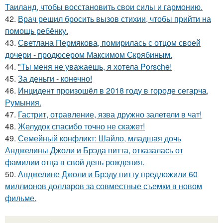
Таиланд, чтобы восстановить свои силы и гармонию.
42.
Врач решил бросить вызов стихии, чтобы прийти на
помощь ребёнку.
43.
Светлана Пермякова, помирилась с отцом своей
дочери - продюсером Максимом Скрябиным.
44.
"Ты меня не уважаешь, я хотела Porsche!
45.
За деньги - конечно!
46.
Инцидент произошёл в 2018 году в городе сегарча,
Румыния.
47.
Гастрит, отравление, язва дружно залетели в чат!
48.
Желудок спасибо точно не скажет!
49.
Семейный конфликт: Шайло, младшая дочь
Анджелины Джоли и Брэда питта, отказалась от
фамилии отца в свой день рождения.
50.
Анджелине Джоли и Брэду питту предложили 60
миллионов долларов за совместные съемки в новом
фильме.