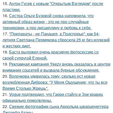
15.
Антон Гусев с новым "Открытым Взглядом" после
пластики.
16.
Сестра Ольги Бузовой снова напомнила, что
активный образ жизни - это не про случайные
тренировки, а про дисциплину и любовь к себе.
17.
"Препараты - не Панацея, а Подспорье": как 54-
летняя Светлана Пермякова сбросила 25 кг без иллюзий
и жестких диет.
18.
Баста выложил очень красивую фотосессию со
своей супругой Еленой.
19.
Рекламная кампания Yeezy вновь оказалась в центре
внимания соцсетей и вызвала бурные обсуждения.
20.
Волочкова удивилась тому, сколько ест новая
возлюбленная Диброва: "У Меня Ощущение, что ты все
Время Столько Жрешь".
21.
Vogue подтвердил, что Гарри стайлз и Зои кравиц
официально помолвлены.
22.
Свежие фотографии сына Арнольда шварценеггера
Джозефа баэны.