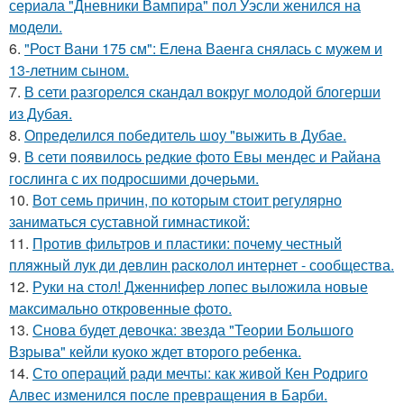
сериала "Дневники Вампира" пол Уэсли женился на
модели.
6.
"Рост Вани 175 см": Елена Ваенга снялась с мужем и
13-летним сыном.
7.
В сети разгорелся скандал вокруг молодой блогерши
из Дубая.
8.
Определился победитель шоу "выжить в Дубае.
9.
В сети появилось редкие фото Евы мендес и Райана
гослинга с их подросшими дочерьми.
10.
Вот семь причин, по которым стоит регулярно
заниматься суставной гимнастикой:
11.
Против фильтров и пластики: почему честный
пляжный лук ди девлин расколол интернет - сообщества.
12.
Руки на стол! Дженнифер лопес выложила новые
максимально откровенные фото.
13.
Снова будет девочка: звезда "Теории Большого
Взрыва" кейли куоко ждет второго ребенка.
14.
Сто операций ради мечты: как живой Кен Родриго
Алвес изменился после превращения в Барби.