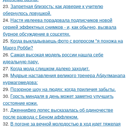
23.
Запретная близость: как доверие к учителю
обернулось ловушкой.
24.
Настя ивлеева порадовала подписчиков новой
серией эффектных снимков - и, как обычно, вызвала
бурное обсуждение в соцсетях.
25.
Когда выкладываешь фото с вопросом "я похожа на
Марго Робби?
26.
Самая высокая модель россии нашла себе
идеальную пару.
27.
Когда мода слишком далеко заходит.
28.
Мудрые наставления великого тренера Абдулманапа
нурмагомедова:
29.
Позорное шоу на людях: когда приличия забыты.
30.
Горсть миндаля в день может заметно улучшить
состояние кожи.
31.
Дженнифер лопес высказалась об одиночестве
после развода с Беном аффлеком.
32.
В погоне за вечной молодостью в ход идет тяжелая