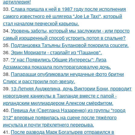
артиллерия!
33.
Слава пришла к ней в 1987 году после исполнения
самого известного её шлягера "Joe Le Taxi", который
стал началом певческой карьеры.
34.
Уровень заботы, который мы заслужили - или просто
самый изощренный способ устроить потоп в спальне?
35.
Подтанцовка Татьяны Булановой покорила соцсети.
36.
Эрин Мориарти - старлайт из "Пацанов".
37.
"У нас Появились Общие Интересы": Лиза
Арзамасова показала полуторагодовалую дочь.
38.
Папарацци опубликовали неудачные фото бритни
Спирс и расстроили поп-звезду.
39.
13-Летняя Анджелина, дочь Виктории Бони, проводит
новогодние каникулы в Таиланде вместе с папой -
ирландским миллиардером Алексом смёрфитом.
40.
Певица Ая (Светлана Назаренко) из группы "город
312" впервые появилась на сцене после тяжёлого
инсульта и почти трёхлетнего перерыва.
41.
После развода Марк Богатырев отправился в