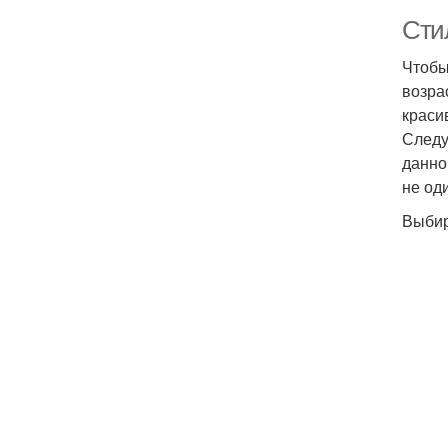
Сти
Чтобы
возра
краси
Следу
данно
не од
Выбир