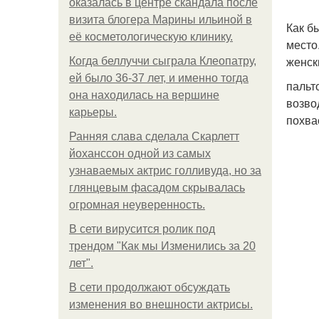
оказалась в центре скандала после
визита блогера Марины ильиной в
Как б
её косметологическую клинику.
место
женск
Когда беллуччи сыграла Клеопатру,
ей было 36-37 лет, и именно тогда
пальт
она находилась на вершине
возво
карьеры.
похвас
Ранняя слава сделала Скарлетт
йоханссон одной из самых
узнаваемых актрис голливуда, но за
глянцевым фасадом скрывалась
огромная неуверенность.
В сети вирусится ролик под
трендом "Как мы Изменились за 20
лет".
В сети продолжают обсуждать
изменения во внешности актрисы.