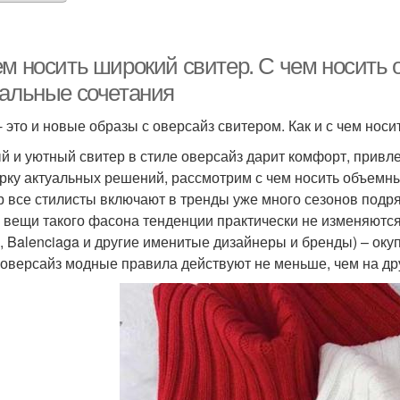
ем носить широкий свитер. С чем носить
уальные сочетания
- это и новые образы с оверсайз свитером. Как и с чем нос
й и уютный свитер в стиле оверсайз дарит комфорт, привл
рку актуальных решений, рассмотрим с чем носить объемны
р все стилисты включают в тренды уже много сезонов подря
а вещи такого фасона тенденции практически не изменяются
i, Balenciaga и другие именитые дизайнеры и бренды) – оку
 оверсайз модные правила действуют не меньше, чем на др