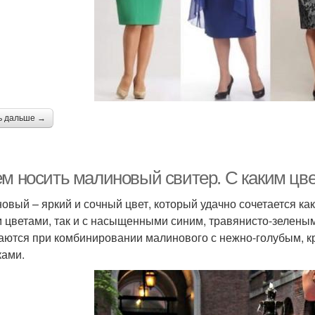
ь дальше →
ем носить малиновый свитер. С каким цв
овый – яркий и сочный цвет, который удачно сочетается к
 цветами, так и с насыщенными синим, травянисто-зелены
аются при комбинировании малинового с нежно-голубым, 
ками.