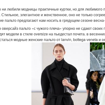
ы ни любили модницы практичные куртки, но для любимого п
. Стильное, элегантное и женственное, оно не только согрее
ие пальто предлагают нам носить в грядущем сезоне весн
о оверсайз пальто «с чужого плеча» упорно не сдают своих
дят модели в стиле oversize на пьедестал почета. в весен
таться модные женские пальто от lanvin, bottega veneta и osc