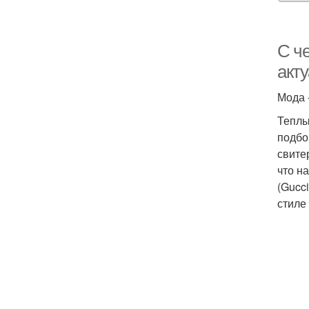
С ч
акт
Мода 
Теплы
подбо
свите
что н
(Gucc
стиле