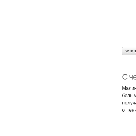
читат
С ч
Малин
белым
получ
оттен