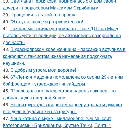
38.
Светлана Пермякова, помирилась с отцом своей
дочери - продюсером Максимом Скрябиным.
39.
Прощения за такой тон прошу.
40.
"Это ужасающе и разрушительно!
41.
Пьяная москвичка устроила жёсткое ДТП на Мкад,
пытаясь уйти от полиции, её автомобиль разорвало на
две части.
42.
В красноярском крае женщина - пассажир вступила в
конфликт с таксистом из-за нежелания подключать
наушники.
43.
С добрым утром, мои дорогие!
44.
67-Летняя мадонна помолвлена со своим 29-летним
бойфрендом - утверждают инсайдеры.
45.
"После долгого путешествия парень наконец - то
добрался до северной Кореи.
46.
Нелли фуртадо завершает карьеру: фанаты думают,
все дело в буллинге из-за фигуры.
47.
Лена катина о муже - миллионере: "Он Мыслит
Категориями - Бриллианты, Крутые Тачки, Понты".