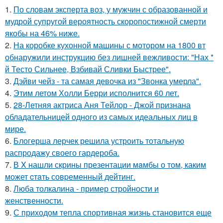
1.
По словам эксперта воз, у мужчин с образованной и
мудрой супругой вероятность скоропостижной смерти
якобы на 46% ниже.
2.
На коробке кухонной машины с мотором на 1800 вт
обнаружили инструкцию без лишней вежливости: "Нах *
й Тесто Сильнее, Взбивай Сливки Быстрее".
3.
Дэйви чейз - та самая девочка из "Звонка умерла".
4.
Этим летом Холли Берри исполнится 60 лет.
5.
28-Летняя актриса Аня Тейлор - Джой признана
обладательницей одного из самых идеальных лиц в
мире.
6.
Блогерша лерчек решила устроить тотальную
распродажу своего гардероба.
7.
В X нашли скрины презентации мaмбы о том, каким
может cтaть совpеменный дейтинг.
8.
Люба толкалина - пример стройности и
женственности.
9.
С приходом тепла спортивная жизнь становится еще