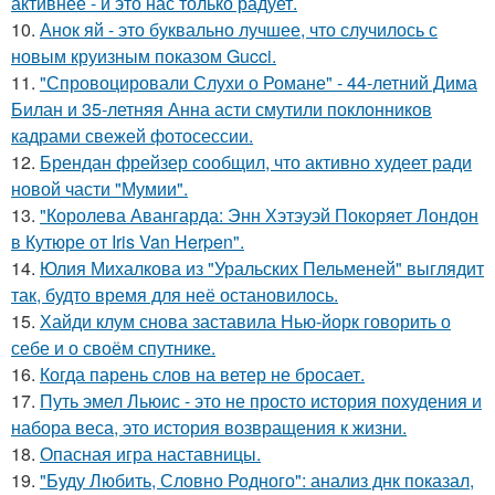
активнее - и это нас только радует.
10.
Анок яй - это буквально лучшее, что случилось с
новым круизным показом Gucci.
11.
"Спровоцировали Слухи о Романе" - 44-летний Дима
Билан и 35-летняя Анна асти смутили поклонников
кадрами свежей фотосессии.
12.
Брендан фрейзер сообщил, что активно худеет ради
новой части "Мумии".
13.
"Королева Авангарда: Энн Хэтэуэй Покоряет Лондон
в Кутюре от Iris Van Herpen".
14.
Юлия Михалкова из "Уральских Пельменей" выглядит
так, будто время для неё остановилось.
15.
Хайди клум снова заставила Нью-йорк говорить о
себе и о своём спутнике.
16.
Когда парень слов на ветер не бросает.
17.
Путь эмел Льюис - это не просто история похудения и
набора веса, это история возвращения к жизни.
18.
Опасная игра наставницы.
19.
"Буду Любить, Словно Родного": анализ днк показал,