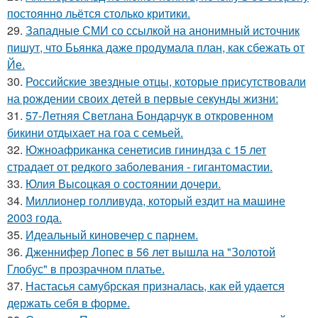
постоянно льётся столько критики.
29.
Западные СМИ со ссылкой на анонимный источник
пишут, что Бьянка даже продумала план, как сбежать от
Йе.
30.
Российские звездные отцы, которые присутствовали
на рождении своих детей в первые секунды жизни:
31.
57-Летняя Светлана Бондарчук в откровенном
бикини отдыхает на гоа с семьей.
32.
Южноафриканка сенетисив гининдза с 15 лет
страдает от редкого заболевания - гигантомастии.
33.
Юлия Высоцкая о состоянии дочери.
34.
Миллионер голливуда, который ездит на машине
2003 года.
35.
Идеальный киновечер с парнем.
36.
Дженнифер Лопес в 56 лет вышла на "Золотой
Глобус" в прозрачном платье.
37.
Настасья самубрская призналась, как ей удается
держать себя в форме.