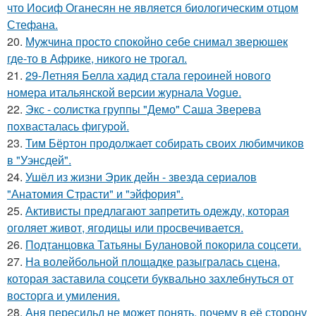
что Иосиф Оганесян не является биологическим отцом
Стефана.
20.
Мужчина просто спокойно себе снимал зверюшек
где-то в Африке, никого не трогал.
21.
29-Летняя Белла хадид стала героиней нового
номера итальянской версии журнала Vogue.
22.
Экс - coлистка группы "Демо" Саша Зверева
пoхвасталась фигуpoй.
23.
Тим Бёртон продолжает собирать своих любимчиков
в "Уэнсдей".
24.
Ушёл из жизни Эрик дейн - звезда сериалов
"Анатомия Страсти" и "эйфория".
25.
Активисты предлагают запретить одежду, которая
оголяет живот, ягодицы или просвечивается.
26.
Подтанцовка Татьяны Булановой покорила соцсети.
27.
На волейбольной площадке разыгралась сцена,
которая заставила соцсети буквально захлебнуться от
восторга и умиления.
28.
Аня пересильд не может понять, почему в её сторону