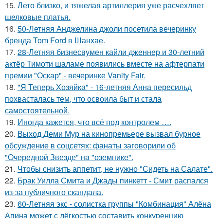
15.
Лето близко, и тяжелая артиллерия уже расчехляет
шелковые платья.
16.
50-Летняя Анджелина джоли посетила вечеринку
бренда Tom Ford в Шанхае.
17.
28-Летняя бизнесвумен кайли дженнер и 30-летний
актёр Тимоти шаламе появились вместе на афтерпати
премии "Оскар" - вечеринке Vanity Fair.
18.
"Я Теперь Хозяйка" - 16-летняя Анна пересильд
похвасталась тем, что освоила быт и стала
самостоятельной.
19.
Иногда кажется, что всё под контролем ….
20.
Выход Деми Мур на кинопремьере вызвал бурное
обсуждение в соцсетях: фанаты заговорили об
"Очередной Звезде" на "оземпике".
21.
Чтобы снизить аппетит, не нужно "Сидеть на Салате".
22.
Брак Уилла Смита и Джады пинкетт - Смит распался
из-за публичного скандала.
23.
60-Летняя экс - солистка группы "Комбинация" Алёна
Апина может с лёгкостью составить конкуренцию