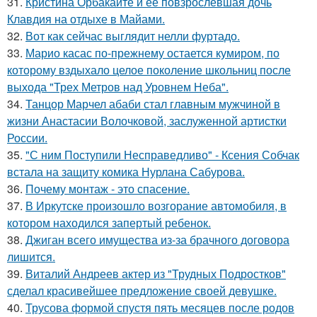
31.
Кристина Орбакайте и ее повзрослевшая дочь
Клавдия на отдыхе в Майами.
32.
Вот как сейчас выглядит нелли фуртадо.
33.
Марио касас по-прежнему остается кумиром, по
которому вздыхало целое поколение школьниц после
выхода "Трех Метров над Уровнем Неба".
34.
Танцор Марчел абаби стал главным мужчиной в
жизни Анастасии Волочковой, заслуженной артистки
России.
35.
"С ним Поступили Несправедливо" - Ксения Собчак
встала на защиту комика Нурлана Сабурова.
36.
Почему монтаж - это спасение.
37.
В Иркутске произошло возгорание автомобиля, в
котором находился запертый ребенок.
38.
Джиган всего имущества из-за брачного договора
лишится.
39.
Виталий Андреев актер из "Трудных Подростков"
сделал красивейшее предложение своей девушке.
40.
Трусова формой спустя пять месяцев после родов