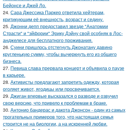
Бейонсе и Джей Ло.
24.
Сара Джессика Паркер ответила хейтерам,
критикующим её внешность, возраст и седину.
25.
Джонни депп предоставил звезде "Анатомии
Страсти" и "эйфории" Эрику Дэйну свой особняк в Лос-
анджелесе для бесплатного проживания.
26.
Суини пришлось отстегнуть Джонатану давино
кругленькую сумму, чтобы вычеркнуть его из общего
бизнеса.
27.
Певица слава прервала концерт и объявила о паузе
в карьере.
28.
Активисты предлагают запретить одежду, которая
оголяет живот, ягодицы или просвечивается.
29.
Джиган впервые высказался о разводе и озвучил
свою версию, что привело к проблемам в браке.
30.
Антонио бандерас и дакота Джонсон - один из самых
трогательных примеров того, что настоящая семья
строится не на биологии, а на искренней любви.