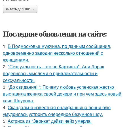
читать дальше →
Последние обновления на сайте:
1.
В Подмосковье мужчина, по данным сообщения,
одновременно заводил несколько отношений с
женщинами.
2.
"Сексуальность - это не Картинка": Ани Лорак
поделилась мыслями о привлекательности и
сексуальности.
3.
"До свидания! ": Почему любовь успенская жестко
выставила жениха своей дочери и при чем здесь новый
клип Шнурова.
4.
Скандально известная онлифанщица бонни блю
умудрилась устроить очередное безумное шоу.
5.
Актриса из "Звонка" дэйви чейз умерла.