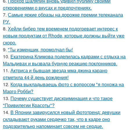
6.
Прохор Шаляпин вновь удивил публику своими
откровениями о вкусах и предпочтениях.
7.
Самые яркие образы на дорожке премии телеканала
РУ.
8.
Хейли бибер тем временем подогревает интерес к
новым продуктам от Rhode, которые должны выйти уже
скоро.
9.
"Ты изменщик, промолчал бы!
10.
Екатерина Климова поделилась кадрами с отдыха на
Мальдивах и вызвала бурную реакцию поклонников.
11.
Актриса и бывшая звезда мма джина карано
отметила 44-й день рождения!
12.
Когда выкладываешь фото с вопросом "я похожа на
Марго Робби?
13.
Почему существует дискриминация и что такое
"Привилегии Красоты"?
14.
В Японии завирусился новый фототренд: девушки
складывают руками сердечко так, что в кадре оно
подозрительно напоминает совсем не сердце.