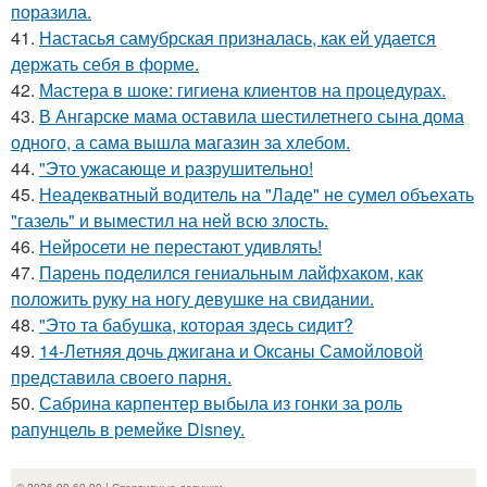
поразила.
41.
Настасья самубрская призналась, как ей удается
держать себя в форме.
42.
Мастера в шоке: гигиена клиентов на процедурах.
43.
В Ангарске мама оставила шестилетнего сына дома
одного, а сама вышла магазин за хлебом.
44.
"Это ужасающе и разрушительно!
45.
Неадекватный водитель на "Ладе" не сумел объехать
"газель" и выместил на ней всю злость.
46.
Нейросети не перестают удивлять!
47.
Парень поделился гениальным лайфхаком, как
положить руку на ногу девушке на свидании.
48.
"Это та бабушка, которая здесь сидит?
49.
14-Летняя дочь джигана и Оксаны Самойловой
представила своего парня.
50.
Сабрина карпентер выбыла из гонки за роль
рапунцель в ремейке Disney.
© 2026 90-60-90 | Спортивные девушки