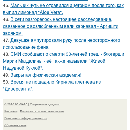
45.
Мальчик чуть не отравился ацетоном после того, как
выпил лимонад "Aloe Vera".
46.
В сети разгорелось настоящее расследование,
связанное с возлюбленным вали карнавал - Аргишти
эвояном.
47.
Девушке ампутировали руку после неосторожного
использование фена.
48.
СМИ сообщают о смерти 33-летней треш - блогерши
Марии Магдалины - её также называли "Живой
Надувной Куклой".
49.
Закрытая физическая академия!
50.
Время не пощадило Кирилла плетнева из
"Диверсанта".
© 2026 90-60-90 | Спортивные девушки
Контакты
Пользовательское соглашение
Политика конфидециальности
Обратная связь