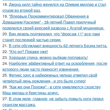
18.
Джона хилл тайно женился на Оливии миллар и стал
отцом во второй раз.
19.
"Впервые Прокомментировал Обвинения в
Домашнем Насилии" - 38-летний Павел прилучный
поделился своей версией развода с Агатой муцениеце.
20.
Вин дизель подтвердил, что "форсаж 11" все-таки
станет последней частью серии.
21.
В сети обсуждают внешность 62-летнего Брэда питта.
22.
"Кто он? Покажи уже!
23.
Хорошая спина, можно рыбкам поплавать!
24.
Наиболее эффективный ответ на оскорбления, после
которого люди часто приносят извинения.
25.
Фитнес хаус в набережных челнах отметил свой
четвёртый день рождения - и это было супер!
26.
"Как же они Похожи" - в сети удивляются сходству
Маш милаш и Кристины асмус.
27.
В этом деле, главное, не забыть помыть ноги перед
сеансом массажа.