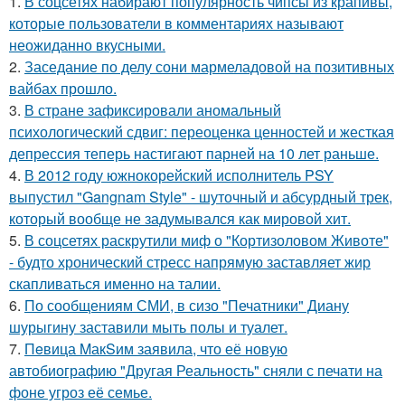
1.
В соцсетях набирают популярность чипсы из крапивы,
которые пользователи в комментариях называют
неожиданно вкусными.
2.
Заседание по делу сони мармеладовой на позитивных
вайбах прошло.
3.
В стране зафиксировали аномальный
психологический сдвиг: переоценка ценностей и жесткая
депрессия теперь настигают парней на 10 лет раньше.
4.
В 2012 году южнокорейский исполнитель PSY
выпустил "Gangnam Style" - шуточный и абсурдный трек,
который вообще не задумывался как мировой хит.
5.
В соцсетях раскрутили миф о "Кортизоловом Животе"
- будто хронический стресс напрямую заставляет жир
скапливаться именно на талии.
6.
По сообщениям СМИ, в сизо "Печатники" Диану
шурыгину заставили мыть полы и туалет.
7.
Пeвица MакSим заявила, что её новую
автобиографию "Другая Реальность" сняли с печати на
фоне угроз её семье.