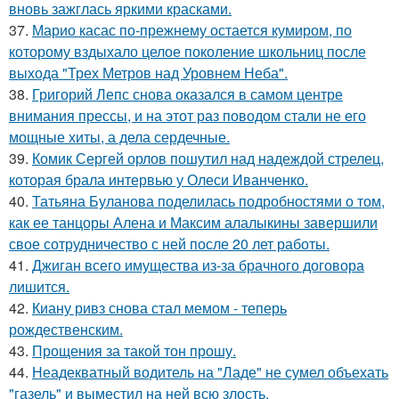
вновь зажглась яркими красками.
37.
Марио касас по-прежнему остается кумиром, по
которому вздыхало целое поколение школьниц после
выхода "Трех Метров над Уровнем Неба".
38.
Григорий Лепс снова оказался в самом центре
внимания прессы, и на этот раз поводом стали не его
мощные хиты, а дела сердечные.
39.
Комик Сергей орлов пошутил над надеждой стрелец,
которая брала интервью у Олеси Иванченко.
40.
Татьяна Буланова поделилась подробностями о том,
как ее танцоры Алена и Максим алалыкины завершили
свое сотрудничество с ней после 20 лет работы.
41.
Джиган всего имущества из-за брачного договора
лишится.
42.
Киану ривз снова стал мемом - теперь
рождественским.
43.
Прощения за такой тон прошу.
44.
Неадекватный водитель на "Ладе" не сумел объехать
"газель" и выместил на ней всю злость.