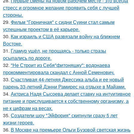
28.
Первые смены на новом рабочем месте - это всегда
стресс и огромное желание проявить себя с лучшей
стороны.
29.
Фильм "Горничная" с сидни Суини стал самым
успешным проектом в её карьере.
30.
Как израиль и США развязали войну на ближнем
Востоке.
31.
Гламур ушёл, не прощаясь - только стразы
осыпались по дороге.
32.
"Не Строит из Себя"фитоняшку": водонаева
прокомментировала скандал с Анной Семенович.
33.
Счастливая 44-летняя Джессика альба и ее новый
парень 33-летний Дэнни Рамирес на отдыхе в Майами.
34.
Актриса Надя Сысоева делает ставку на интуитивное
питание и прислушивается к собственному организму, а
не к цифрам на весах.
35.
Создатели шоу "Эйфория" скипнули сразу 5 лет
жизни героев.
36.
В Москве на премьере Ольги Бузовой светская жизнь