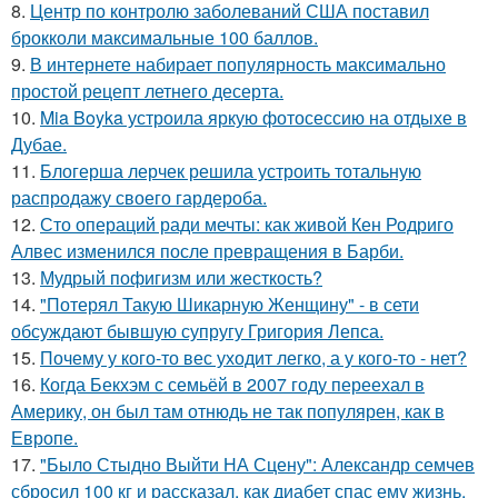
8.
Центр по контролю заболеваний США поставил
брокколи максимальные 100 баллов.
9.
В интернете набирает популярность максимально
простой рецепт летнего десерта.
10.
Mia Boyka устроила яркую фотосессию на отдыхе в
Дубае.
11.
Блогерша лерчек решила устроить тотальную
распродажу своего гардероба.
12.
Сто операций ради мечты: как живой Кен Родриго
Алвес изменился после превращения в Барби.
13.
Мудрый пофигизм или жесткость?
14.
"Потерял Такую Шикарную Женщину" - в сети
обсуждают бывшую супругу Григория Лепса.
15.
Почему у кого-то вес уходит легко, а у кого-то - нет?
16.
Когда Бекхэм с семьёй в 2007 году переехал в
Америку, он был там отнюдь не так популярен, как в
Европе.
17.
"Было Стыдно Выйти НА Сцену": Александр семчев
сбросил 100 кг и рассказал, как диабет спас ему жизнь.