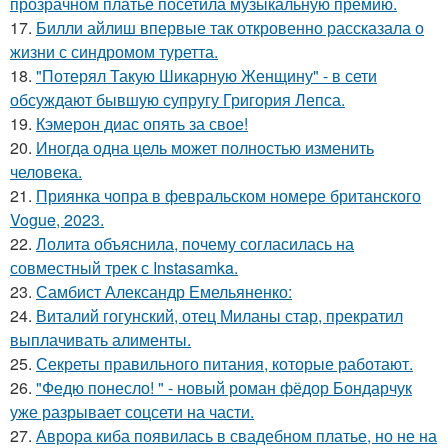
прозрачном платье посетила музыкальную премию.
17.
Билли айлиш впервые так откровенно рассказала о
жизни с синдромом туретта.
18.
"Потерял Такую Шикарную Женщину" - в сети
обсуждают бывшую супругу Григория Лепса.
19.
Кэмерон диас опять за свое!
20.
Иногда одна цель может полностью изменить
человека.
21.
Приянка чопра в февральском номере британского
Vogue, 2023.
22.
Лолита объяснила, почему согласилась на
совместный трек с Instasamka.
23.
Самбист Александр Емельяненко:
24.
Виталий гогунский, отец Миланы стар, прекратил
выплачивать алименты.
25.
Секреты правильного питания, которые работают.
26.
"Федю понесло! " - новый роман фёдор Бондарчук
уже разрывает соцсети на части.
27.
Аврора киба появилась в свадебном платье, но не на