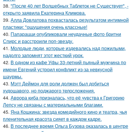
38.
"После 40 лет Волшебных Таблеток не Существует", -
открыто заявила Екатерина Климова.
39.
Алла Довлатова похвасталась результатом интимной
пластики: "ощущения очень классные!
40.
Папарацци опубликовали неудачные фото бритни
Спирс и расстроили поп-звезду.
41.
Молодые люди, которые издевались над пожилыми,
надолго запомнят этот жесткий урок.
42.
В одном из кафе Уфы 33-летний пьяный мужчина по
имени Евгений устроил конфликт из-за невкусной
шаурмы.
43.
Мэтт Деймон для роли должен был добиться
худощавого, но поджарого телосложения.
44.
Аврора киба призналась, что её чувства к Григорию
Лепсу не связаны с материальными благами.
45.
Яна Кошкина: звезда комедийного кино и театра, чья
пленительная красота сияет в каждом кадре.
46.
В последнее время Ольга Бузова оказалась в центре