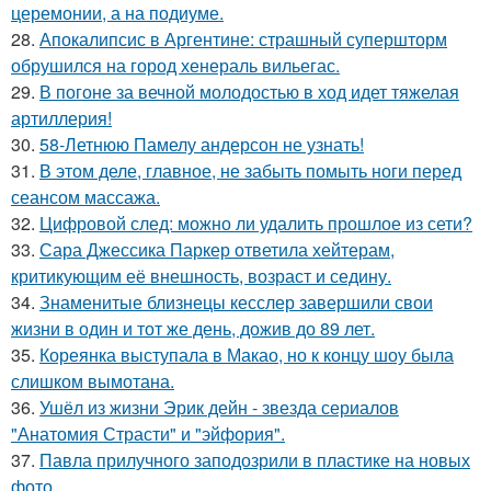
церемонии, а на подиуме.
28.
Апокалипсис в Аргентине: страшный супершторм
обрушился на город хенераль вильегас.
29.
В погоне за вечной молодостью в ход идет тяжелая
артиллерия!
30.
58-Летнюю Памелу андерсон не узнать!
31.
В этом деле, главное, не забыть помыть ноги перед
сеансом массажа.
32.
Цифровой след: можно ли удалить прошлое из сети?
33.
Сара Джессика Паркер ответила хейтерам,
критикующим её внешность, возраст и седину.
34.
Знаменитые близнецы кесслер завершили свои
жизни в один и тот же день, дожив до 89 лет.
35.
Кореянка выступала в Макао, но к концу шоу была
слишком вымотана.
36.
Ушёл из жизни Эрик дейн - звезда сериалов
"Анатомия Страсти" и "эйфория".
37.
Павла прилучного заподозрили в пластике на новых
фото.