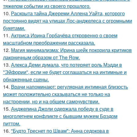
тяжелом событии из своего прошлого.
10.
Раскрыта тайна Джереми Аллена Уайта, которого
постоянно видят на улицах Лос-анджелеса с огромными
букетами.
11.
Актриса Ирина Горбачёва откровенно о своем
масштабном преображении рассказала.
12.
Магия минимализма: Ирина шейк покорила критиков
лаконичным образом от The Row.
13.
Алекса Деми думала, что потеряет роль Мэдди в
"Эйфории", если не будет соглашаться на интимные и
обнаженные сцены.
14.
Врачи напоминают: регулярная интимная близость
может положительно сказываться не только на
настроении, но и на общем самочувствии.
15.
Анджелина Джоли одержала победу в суде в
многолетнем конфликте с бывшим мужем Брэдом
питтом.
16.
"Будто Треснет по Швам": Анна седокова в