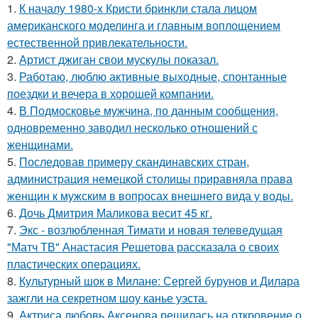
1.
К началу 1980-х Кристи бринкли стала лицом
американского моделинга и главным воплощением
естественной привлекательности.
2.
Артист джиган свои мускулы показал.
3.
Работаю, люблю активные выходные, спонтанные
поездки и вечера в хорошей компании.
4.
В Подмосковье мужчина, по данным сообщения,
одновременно заводил несколько отношений с
женщинами.
5.
Последовав примеру скандинавских стран,
администрация немецкой столицы приравняла права
женщин к мужским в вопросах внешнего вида у воды.
6.
Дочь Дмитрия Маликова весит 45 кг.
7.
Экс - возлюбленная Тимати и новая телеведущая
"Матч ТВ" Анастасия Решетова рассказала о своих
пластических операциях.
8.
Культурный шок в Милане: Сергей бурунов и Дилара
зажгли на секретном шоу канье уэста.
9.
Актриса любовь Аксенова решилась на откровение о