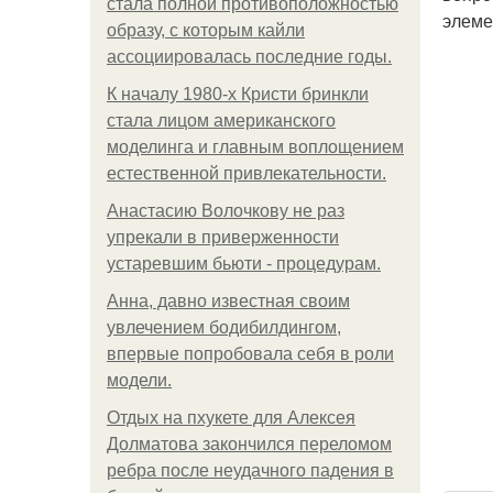
стала полной противоположностью
элеме
образу, с которым кайли
ассоциировалась последние годы.
К началу 1980-х Кристи бринкли
стала лицом американского
моделинга и главным воплощением
естественной привлекательности.
Анастасию Волочкову не раз
упрекали в приверженности
устаревшим бьюти - процедурам.
Анна, давно известная своим
увлечением бодибилдингом,
впервые попробовала себя в роли
модели.
Отдых на пхукете для Алексея
Долматова закончился переломом
ребра после неудачного падения в