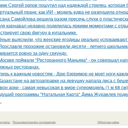
мик Сергей орлов пошутил над надеждой стрелец, которая 
ртуальный пранк: как ИИ - модель едва не разрушила отно
сана Самойлова решила разом пресечь слухи о пластическ
ля карнавал недавно поделилась яркими моментами с отдых
стрирует свою фигуру в купальнике.
ёные выяснили, что женские ягодицы реально успокаивают
Ярославле прохожие остановили десяти - летнего школьника 
чивается ровно за одну секунду.
Москве поймали "Ресторанного Маньяка" - он совершал на
ижных ресторанах.
перь к важным новостям - Дрю бэрримор не моет ноги каждый
Казахстане на автозаправке на девушку напала лиса с беше
вон аоки - самая невысокая в мире супермодель (1 м 68 см)
дущий программы "Натальная Карта" Дима Журавлев поделил
.
онтакты
Пользовательское соглашение
Обратная связь