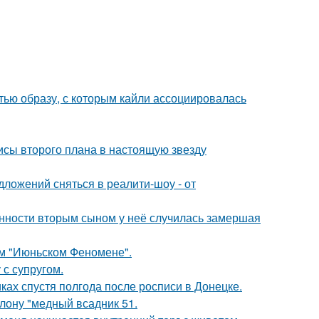
ью образу, с которым кайли ассоциировалась
исы второго плана в настоящую звезду
ложений сняться в реалити-шоу - от
енности вторым сыном у неё случилась замершая
ом "Июньском Феномене".
с супругом.
ках спустя полгода после росписи в Донецке.
лону "медный всадник 51.