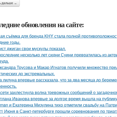
ь дальше →
ледние обновления на сайте:
ая съёмка для бренда KHY стала полной противоположност
дние годы.
ист джиган свои мускулы показал.
последние несколько лет сидни Суини превратилась из актр
вуда.
ксандра Трусова и Макар Игнатов получили множество пред
тических до экстремальных.
а лилуна впервые рассказала, что за два месяца до берем
енность.
сети захлестнула волна тревожных сообщений о загадочн
тлана Иванова впервые за долгое время вышла на публику 
man и Екатерина Мизулина тихо отметили свадьбу на Патри
21 Июня в Санкт-петербурге прошли соревнования по триат