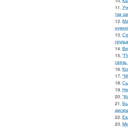
10.
Ка
11.
Уч
так з
12.
Ма
нужно 
13.
Ср
грудь
14.
Ве
15.
"П
связь
16.
Ко
17.
"М
18.
Сы
19.
Ню
20.
"К
21.
Бы
дискр
22.
Ек
23.
Ми