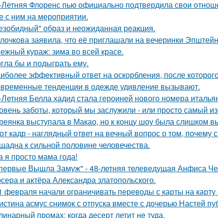
-Летняя Флоренс пью официально подтвердила свои отнош
е с ним на мероприятии.
езобидный" образ и неожиданная реакция.
лочкова заявила, что её приглашали на вечеринки Эпштейн
ежный кураж: зима во всей красе.
гла бы и подыграть ему.
иболее эффективный ответ на оскорбления, после которого
временные тенденции в одежде удивление вызывают.
-Летняя Белла хадид стала героиней нового номера италья
овень заботы, который мы заслужили - или просто самый и
реянка выступала в Макао, но к концу шоу была слишком в
от кадр - наглядный ответ на вечный вопрос о том, почему 
щадна к сильной половине человечества.
а я просто мама года!
первые Вышла Замуж" - 48-летняя телеведущая Анфиса Че
сера и актёра Александра златопольского.
1 февраля начали ограничивать переводы с карты на карту -
истина асмус снимок с отпуска вместе с дочерью Настей пуб
линарный промах: когда десерт летит не туда.