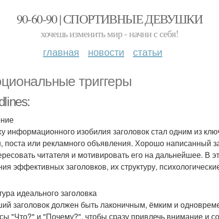
90-60-90 | СПОРТИВНЫЕ ДЕВУШКИ
хочешь изменить мир - начни с себя!
главная
новости
статьи
циональные триггеры
lines:
ение
ху информационного изобилия заголовок стал одним из клю
и, поста или рекламного объявления. Хорошо написанный з
ересовать читателя и мотивировать его на дальнейшее. В 
ния эффективных заголовков, их структуру, психологически
тура идеального заголовка
ий заголовок должен быть лаконичным, ёмким и одноврем
сы "Что?" и "Почему?", чтобы сразу привлечь внимание и 