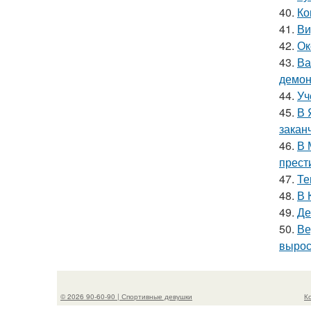
40.
Ко
41.
Ви
42.
Ок
43.
Ва
демон
44.
Уч
45.
В 
закан
46.
В 
прест
47.
Те
48.
В 
49.
Де
50.
Ве
вырос
© 2026 90-60-90 | Спортивные девушки
К