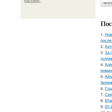
бассейн.
читат
Пос
1.
Нов
после
2.
Арт
3.
За 
голли
4.
Але
роман
5.
Айз
берем
6.
Соц
7.
Све
8.
Sha
9.
20-