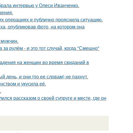
брала интервью у Олеси Иванченко.
шения.
их операциях и публично прояснила ситуацию.
а, опубликовав фото, на котором она
 мужчин.
за рулём - и это тот случай, когда "Смешно"
падения на женщин во время свиданий в
 день, и они (по ее словам) не пахнут.
нством и укусила её.
.
ся рассказом о своей супруге и месте, где он