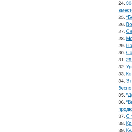
24.
30
вмест
25.
"Б
26.
Во
27.
Сн
28.
Мо
29.
На
30.
Со
31.
29
32.
Ур
33.
Ко
34.
Эт
беспо
35.
"Д
36.
"В
продю
37.
С 
38.
Кр
39.
Ку