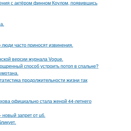
ения с актёром финном Коулом, появившись
а.
 люди часто приносят извинения.
нской версии журнала Vogue.
зощренный способ устроить потоп в спальне?
ымотана.
статистика продолжительности жизни так
хова официально стала женой 44-летнего
 новый запрет от цб.
ликует.