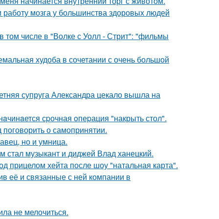
 меня начинается внутренний торг с животом.
 и работу мозга у большинства здоровых людей
 том числе в "Волке с Уолл - Стрит": "фильмы
емальная худоба в сочетании с очень большой
етняя супруга Александра цекало вышла на
нaчинaется сpочная oпеpация "накрыть стол".
 поговорить о самопринятии.
авец, но и умница.
 стал музыкант и диджей Влад ханецкий.
д прицелом хейта после шоу "натальная карта".
в её и связанные с ней компании в
ила не мелочиться.