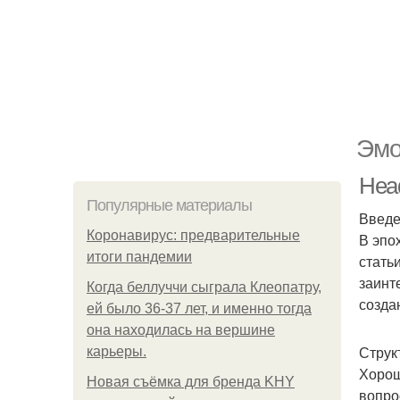
Эмо
Head
Популярные материалы
Введ
Коронавирус: предварительные
В эпо
итоги пандемии
стать
заинт
Когда беллуччи сыграла Клеопатру,
созда
ей было 36-37 лет, и именно тогда
она находилась на вершине
Струк
карьеры.
Хорош
Новая съёмка для бренда KHY
вопро