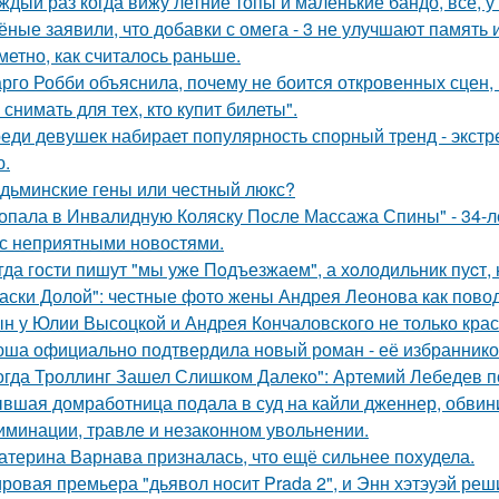
ждый раз когда вижу летние топы и маленькие бандо, всё, у
ёные заявили, что добавки с омега - 3 не улучшают память
аметно, как считалось раньше.
рго Робби объяснила, почему не боится откровенных сцен, в
снимать для тех, кто купит билеты".
еди девушек набирает популярность спорный тренд - экстр
ю.
дьминские гены или честный люкс?
опала в Инвалидную Коляску После Массажа Спины" - 34-л
 с неприятными новостями.
гда гости пишут "мы уже Пoдъезжаем", а хoлодильник пуcт, 
аски Долой": честные фото жены Андрея Леонова как повод
н у Юлии Высоцкой и Андрея Кончаловского не только крас
ша официально подтвердила новый роман - её избранником
огда Троллинг Зашел Слишком Далеко": Артемий Лебедев по
вшая домработница подала в суд на кайли дженнер, обвини
иминации, травле и незаконном увольнении.
атерина Варнава призналась, что ещё сильнее похудела.
ровая премьера "дьявол носит Prada 2", и Энн хэтэуэй реш