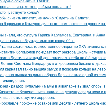
о нужно сохранять в ТАЙНЕ.
рошая спина, можно рыбкам поплавать!
сто чувствуете холод?
обы снизить аппетит, не нужно "Сидеть на Салате".
ю бэрримор и Кэмерон диаз пьют шампанское по дороге на 
вы знали, что супруга Гарика Харламова, Екатерина, и Анна
на из самых обсуждаемых пар конца 90-х.
Италии состоялось торжественное открытие XXV зимних ол
нстантин богомолов покидает пост ректора школы - студии м
жик в Бразилии каждый день заливал в себя по 2-3 литра ко
-Летняя Светлана Бондарчук в откровенном бикини отдыхает
ля карнавал тайно вышла замуж и показала кольцо на лево
а давно вышла за рамки образа Леры и стала одной из сам
и телевидения.
кини - раздор: купальник мамы в аквапарке вызвал споры в 
Казахстане бешеная лиса напала на девушку среди ночи и 
ились в стиле жутких хорроров.
Ярославле прохожие остановили десяти - летнего школьника 