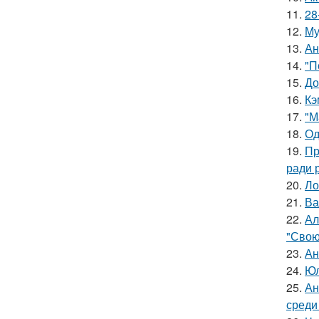
11.
28
12.
Му
13.
Ан
14.
"П
15.
До
16.
Кэ
17.
"М
18.
Од
19.
Пр
ради 
20.
Ло
21.
Ва
22.
Ал
"Свою
23.
Ан
24.
Юл
25.
Ан
среди