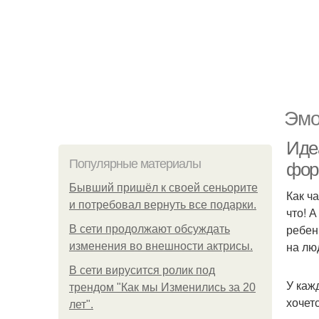
Эмо
Иде
Популярные материалы
фо
Бывший пришёл к своей сеньорите
Как ч
и потребовал вернуть все подарки.
что! 
ребен
В сети продолжают обсуждать
на л
изменения во внешности актрисы.
В сети вирусится ролик под
У каж
трендом "Как мы Изменились за 20
хочет
лет".