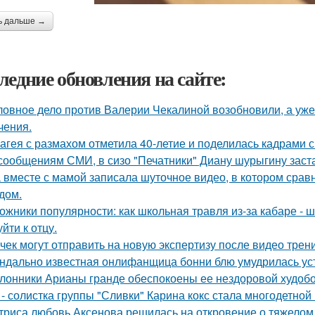
ь дальше →
ледние обновления на сайте:
ловное дело против Валерии Чекалиной возобновили, а уже 
чения.
агея с размахом отметила 40-летие и поделилась кадрами с
сообщениям СМИ, в сизо "Печатники" Диану шурыгину заста
 вместе с мамой записала шуточное видео, в котором сра
дом.
ожники популярности: как школьная травля из-за кабаре - 
йти к отцу.
чек могут отправить на новую экспертизу после видео трени
ндально известная онлифанщица бонни блю умудрилась ус
лонники Арианы гранде обеспокоены ее нездоровой худобой
 - солистка группы "Сливки" Карина кокс стала многодетной
триса любовь Аксенова решилась на откровение о тяжелом 