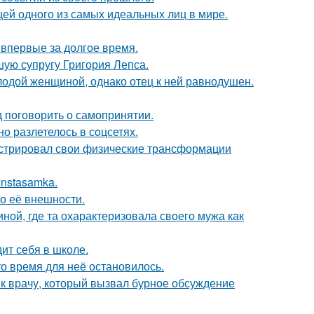
цей одного из самых идеальных лиц в мире.
впервые за долгое время.
ую супругу Григория Лепса.
одой женщиной, однако отец к ней равнодушен.
 поговорить о самопринятии.
о разлетелось в сoцсетях.
стрировал свои физические трансформации
Instasamka.
 о её внешности.
ной, где та охарактеризовала своего мужа как
ит себя в школе.
о время для неё остановилось.
 к врачу, который вызвал бурное обсуждение