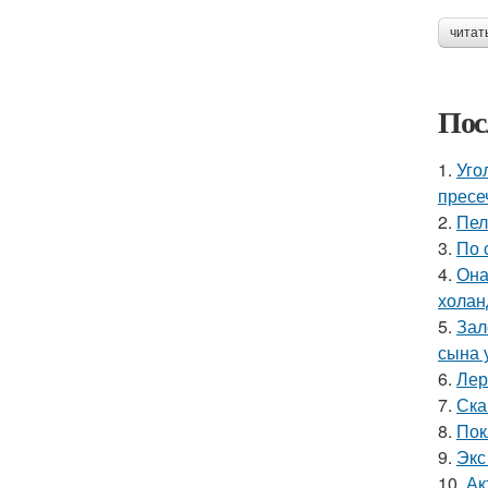
читат
Пос
1.
Уго
пресе
2.
Пел
3.
По 
4.
Она
холан
5.
Зал
сына у
6.
Лер
7.
Ска
8.
Пок
9.
Экс
10.
Ак