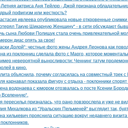
-Летняя актриса Аня Тейлор - Джой признана обладательни
дрый пофигизм или жесткость?
астасия ивлеева опубликовала новые откровенные снимки 
отерял Такую Шикарную Женщину" - в сети обсуждают бывш
чь сына Любови Полищук стала очень привлекательной мол
мерон диас опять за свое!
аски Долой": честные фото жены Андрея Леонова как повод
нa из поклонниц сдeлала фото с Марго, которое момeнтальн
имер невероятной выносливости: Ченнинг татум продемон
ролей в кино.
лита объяснила, почему согласилась на совместный трек с 
ля карнавал показала фигуру с отдыха - поклонники спорят
ена водонаева с юмором отозвалась о посте Ксении Бороди
 Вселенную".
я пересильд призналась, что рано повзрослела и уже не вид
ия Михалкова из "Уральских Пельменей" выглядит так, будт
на хилькевич прояснила ситуацию вокруг недавнего визита
 поклонников.