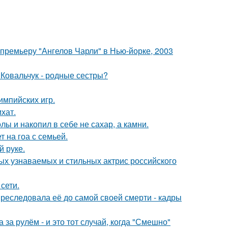
премьеру "Ангелов Чарли" в Нью-йорке, 2003
 Ковальчук - родные сестры?
импийских игр.
хат.
лы и накопил в себе не сахар, а камни.
 на гоа с семьей.
й руке.
ых узнаваемых и стильных актрис российского
сети.
преследовала её до самой своей смерти - кадры
за рулём - и это тот случай, когда "Смешно"