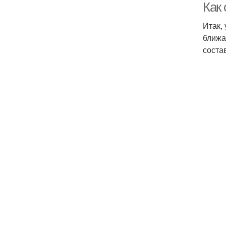
Как
Итак,
ближа
соста