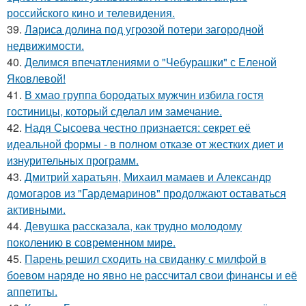
российского кино и телевидения.
39.
Лариса долина под угрозой потери загородной
недвижимости.
40.
Делимся впечатлениями о "Чебурашки" с Еленой
Яковлевой!
41.
В хмао группа бородатых мужчин избила гостя
гостиницы, который сделал им замечание.
42.
Надя Сысоева честно признается: секрет её
идеальной формы - в полном отказе от жестких диет и
изнурительных программ.
43.
Дмитрий харатьян, Михаил мамаев и Александр
домогаров из "Гардемаринов" продолжают оставаться
активными.
44.
Девушка рассказала, как трудно молодому
поколению в современном мире.
45.
Парень решил сходить на свиданку с милфой в
боевом наряде но явно не рассчитал свои финансы и её
аппетиты.