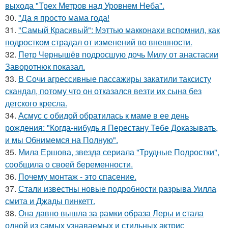
выхода "Трех Метров над Уровнем Неба".
30.
"Да я просто мама года!
31.
"Самый Красивый": Мэттью макконахи вспомнил, как
подростком страдал от изменений во внешности.
32.
Петр Чернышёв подросшую дочь Милу от анастасии
Заворотнюк показал.
33.
В Сочи агрессивные пассажиры закатили таксисту
скандал, потому что он отказался везти их сына без
детского кресла.
34.
Асмус с обидой обратилась к маме в ее день
рождения: "Когда-нибудь я Перестану Тебе Доказывать,
и мы Обнимемся на Полную".
35.
Мила Ершова, звезда сериала "Трудные Подростки",
сообщила о своей беременности.
36.
Почему монтаж - это спасение.
37.
Стали известны новые подробности разрыва Уилла
смита и Джады пинкетт.
38.
Она давно вышла за рамки образа Леры и стала
одной из самых узнаваемых и стильных актрис