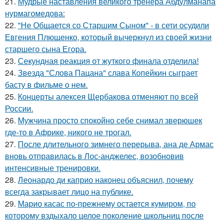
21.
Мудрые наставления великого тренера Абдулманапа
нурмагомедова:
22.
"Не Общается со Старшим Сыном" - в сети осудили
Евгения Плющенко, который вычеркнул из своей жизни
старшего сына Егора.
23.
Секундная реакция от жуткого финала отделила!
24.
Звезда "Слова Пацана" слава Копейкин сыграет
басту в фильме о нем.
25.
Концерты алексея Щербакова отменяют по всей
России.
26.
Мужчина просто спокойно себе снимал зверюшек
где-то в Африке, никого не трогал.
27.
После длительного зимнего перерыва, ана де Армас
вновь отправилась в Лос-анджелес, возобновив
интенсивные тренировки.
28.
Леонардо ди каприо наконец объяснил, почему
всегда закрывает лицо на публике.
29.
Марио касас по-прежнему остается кумиром, по
которому вздыхало целое поколение школьниц после