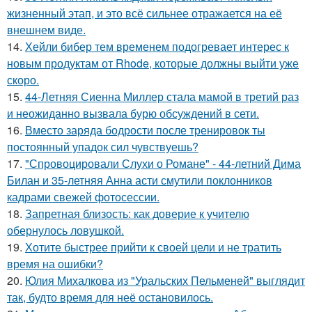
жизненный этап, и это всё сильнее отражается на её
внешнем виде.
14.
Хейли бибер тем временем подогревает интерес к
новым продуктам от Rhode, которые должны выйти уже
скоро.
15.
44-Летняя Сиенна Миллер стала мамой в третий раз
и неожиданно вызвала бурю обсуждений в сети.
16.
Вместо заряда бодрости после тренировок ты
постоянный упадок сил чувствуешь?
17.
"Спровоцировали Слухи о Романе" - 44-летний Дима
Билан и 35-летняя Анна асти смутили поклонников
кадрами свежей фотосессии.
18.
Запретная близость: как доверие к учителю
обернулось ловушкой.
19.
Хотите быстрее прийти к своей цели и не тратить
время на ошибки?
20.
Юлия Михалкова из "Уральских Пельменей" выглядит
так, будто время для неё остановилось.