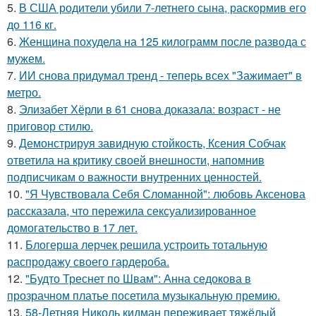
5.
В США родители убили 7-летнего сына, раскормив его
до 116 кг.
6.
Женщина похудела на 125 килограмм после развода с
мужем.
7.
ИИ снова придумал тренд - теперь всех "Зажимает" в
метро.
8.
Элизабет Хёрли в 61 снова доказала: возраст - не
приговор стилю.
9.
Демонстрируя завидную стойкость, Ксения Собчак
ответила на критику своей внешности, напомнив
подписчикам о важности внутренних ценностей.
10.
"Я Чувствовала Себя Сломанной": любовь Аксенова
рассказала, что пережила сексуализированное
домогательство в 17 лет.
11.
Блогерша лерчек решила устроить тотальную
распродажу своего гардероба.
12.
"Будто Треснет по Швам": Анна седокова в
прозрачном платье посетила музыкальную премию.
13.
58-Летняя Николь кидман переживает тяжёлый