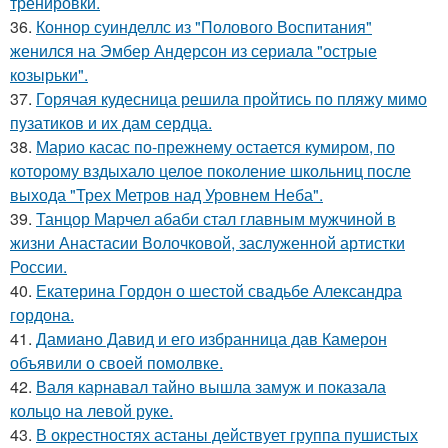
тренировки.
36.
Коннор суинделлс из "Полового Воспитания"
женился на Эмбер Андерсон из сериала "острые
козырьки".
37.
Горячая кудесница решила пройтись по пляжу мимо
пузатиков и их дам сердца.
38.
Марио касас по-прежнему остается кумиром, по
которому вздыхало целое поколение школьниц после
выхода "Трех Метров над Уровнем Неба".
39.
Танцор Марчел абаби стал главным мужчиной в
жизни Анастасии Волочковой, заслуженной артистки
России.
40.
Екатерина Гордон о шестой свадьбе Александра
гордона.
41.
Дамиано Давид и его избранница дав Камерон
объявили о своей помолвке.
42.
Валя карнавал тайно вышла замуж и показала
кольцо на левой руке.
43.
В окрестностях астаны действует группа пушистых