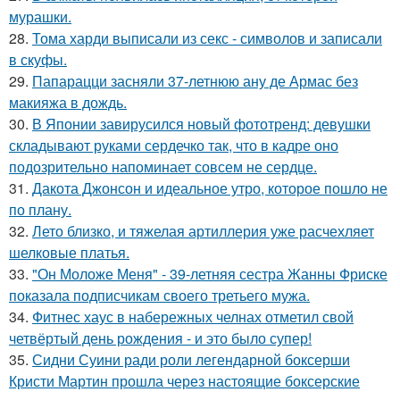
мурашки.
28.
Тома харди выписали из секс - символов и записали
в скуфы.
29.
Папарацци засняли 37-летнюю ану де Армас без
макияжа в дождь.
30.
В Японии завирусился новый фототренд: девушки
складывают руками сердечко так, что в кадре оно
подозрительно напоминает совсем не сердце.
31.
Дакота Джонсон и идеальное утро, которое пошло не
по плану.
32.
Лето близко, и тяжелая артиллерия уже расчехляет
шелковые платья.
33.
"Он Моложе Меня" - 39-летняя сестра Жанны Фриске
показала подписчикам своего третьего мужа.
34.
Фитнес хаус в набережных челнах отметил свой
четвёртый день рождения - и это было супер!
35.
Сидни Суини ради роли легендарной боксерши
Кристи Мартин прошла через настоящие боксерские