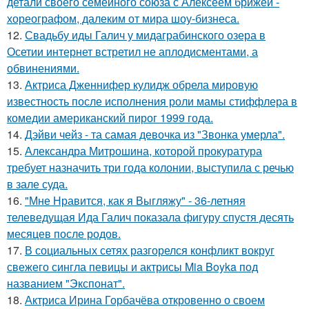
детали своего семейного союза с Алексеем брижей -
хореографом, далеким от мира шоу-бизнеса.
12.
Свадьбу иды Галич у мидаграбинского озера в
Осетии интернет встретил не аплодисментами, а
обвинениями.
13.
Актриса Дженнифер кулидж обрела мировую
известность после исполнения роли мамы стиффлера в
комедии американский пирог 1999 года.
14.
Дэйви чейз - та самая девочка из "Звонка умерла".
15.
Александра Митрошина, которой прокуратура
требует назначить три года колонии, выступила с речью
в зале суда.
16.
"Мне Нравится, как я Выгляжу" - 36-летняя
телеведущая Ида Галич показала фигуру спустя десять
месяцев после родов.
17.
В социальных сетях разгорелся конфликт вокруг
свежего сингла певицы и актрисы Mia Boyka под
названием "Экспонат".
18.
Актриса Ирина Горбачёва откровенно о своем