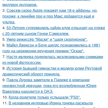
миллион долларов.
3.
Совсем скоро Apple покажет нам 18-е айфоны, но,
похоже, к линейке про и про Макс добавится ещё и
ультра.
4.
53-Летняя супермодель хайди клум отдыхает на пляже
с 20-летним сыном Генри Сэмюэлем.
5.
Умер режиссёр "Маски" и "царя скорпионов".
6.
Майкл Джексон и Брук шилдс познакомились в 1981
году на церемонии вручения премии "Оскар".
7.
Настя ивлеева поделилась эксклюзивными снимками
из новой фотосессии.
8.
История бывшей гимнастки и модели юлии Реутовой
драматический оборот приняла.
9.
Павла Дурова заметили в Париже в компании
неизвестной девушки, пока его возлюбленная Юлия
Вавилова находится в ОАЭ.
10.
Когда родители только услышали "PS5".
11.
В недавнем интервью Ирина тонева раскрыла