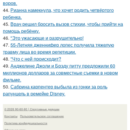
воров.
44.
Рианна намекнула, что хочет родить четвёртого
ребенка.
45.
Врач решил бросить вызов стихии, чтобы прийти на
помощь ребёнку.
46.
"Это ужасающе и разрушительно!
47.
55-Летняя дженнифер лопес получила тяжелую
травму лица во время репетиции.
48.
"Что с ней происходит?
49.
Анджелине Джоли и Брэду питту предложили 60
миллионов долларов за совместные съемки в новом
фильме.
50.
Сабрина карпентер выбыла из гонки за роль
рапунцель в ремейке Disney.
© 2026 90-60-90 | Спортивные девушки
Контакты
Пользовательское соглашение
Политика конфидециальности