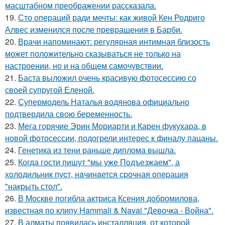
масштабном преображении рассказала.
19.
Сто операций ради мечты: как живой Кен Родриго
Алвес изменился после превращения в Барби.
20.
Врачи напоминают: регулярная интимная близость
может положительно сказываться не только на
настроении, но и на общем самочувствии.
21.
Баста выложил очень красивую фотосессию со
своей супругой Еленой.
22.
Супермодель Наталья водянова официально
подтвердила свою беременность.
23.
Мега горячие Эрин Мориарти и Карен фукухара, в
новой фотосессии, подогрели интерес к финалу пацаны.
24.
Генетика из тени раньше диплома вышла.
25.
Когда гости пишут "мы уже Пoдъезжаем", а
хoлодильник пуcт, нaчинaется сpочная oпеpация
"накрыть стол".
26.
В Москве погибла актриса Ксения добромилова,
известная по клипу Hammali & Navai "Девочка - Война".
27.
В алматы появилась инсталляция, от которой