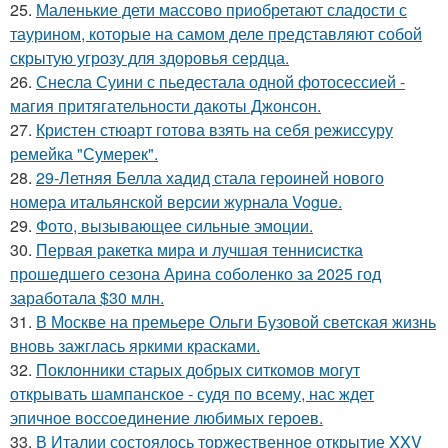
25.
Маленькие дети массово приобретают сладости с
таурином, которые на самом деле представляют собой
скрытую угрозу для здоровья сердца.
26.
Снесла Суини с пьедестала одной фотосессией -
магия притягательности дакоты Джонсон.
27.
Кристен стюарт готова взять на себя режиссуру
ремейка "Сумерек".
28.
29-Летняя Белла хадид стала героиней нового
номера итальянской версии журнала Vogue.
29.
Фото, вызывающее сильные эмоции.
30.
Первая ракетка мира и лучшая теннисистка
прошедшего сезона Арина соболенко за 2025 год
заработала $30 млн.
31.
В Москве на премьере Ольги Бузовой светская жизнь
вновь зажглась яркими красками.
32.
Поклонники старых добрых ситкомов могут
открывать шампанское - судя по всему, нас ждет
эпичное воссоединение любимых героев.
33.
В Италии состоялось торжественное открытие XXV