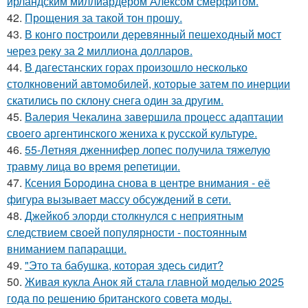
ирландским миллиардером Алексом смёрфитом.
42.
Прощения за такой тон прошу.
43.
В конго построили деревянный пешеходный мост
через реку за 2 миллиона долларов.
44.
В дагестанских горах произошло несколько
столкновений автомобилей, которые затем по инерции
скатились по склону снега один за другим.
45.
Валерия Чекалина завершила процесс адаптации
своего аргентинского жениха к русской культуре.
46.
55-Летняя дженнифер лопес получила тяжелую
травму лица во время репетиции.
47.
Ксения Бородина снова в центре внимания - её
фигура вызывает массу обсуждений в сети.
48.
Джейкоб элорди столкнулся с неприятным
следствием своей популярности - постоянным
вниманием папарацци.
49.
"Это та бабушка, которая здесь сидит?
50.
Живая кукла Анок яй стала главной моделью 2025
года по решению британского совета моды.