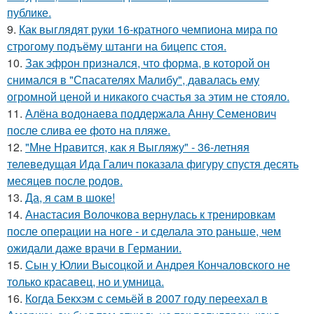
публике.
9.
Как выглядят руки 16-кратного чемпиона мира по
строгому подъёму штанги на бицепс стоя.
10.
Зак эфрон признался, что форма, в которой он
снимался в "Спасателях Малибу", давалась ему
огромной ценой и никакого счастья за этим не стояло.
11.
Алёна водонаева поддержала Анну Семенович
после слива ее фото на пляже.
12.
"Мне Нравится, как я Выгляжу" - 36-летняя
телеведущая Ида Галич показала фигуру спустя десять
месяцев после родов.
13.
Да, я сам в шоке!
14.
Анастасия Волочкова вернулась к тренировкам
после операции на ноге - и сделала это раньше, чем
ожидали даже врачи в Германии.
15.
Сын у Юлии Высоцкой и Андрея Кончаловского не
только красавец, но и умница.
16.
Когда Бекхэм с семьёй в 2007 году переехал в