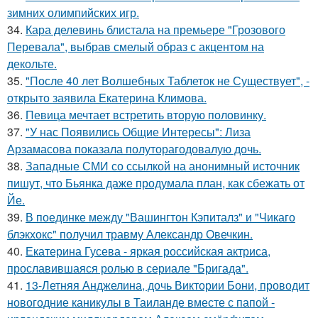
зимних олимпийских игр.
34.
Кара делевинь блистала на премьере "Грозового
Перевала", выбрав смелый образ с акцентом на
декольте.
35.
"После 40 лет Волшебных Таблеток не Существует", -
открыто заявила Екатерина Климова.
36.
Певица мечтает встретить вторую половинку.
37.
"У нас Появились Общие Интересы": Лиза
Арзамасова показала полуторагодовалую дочь.
38.
Западные СМИ со ссылкой на анонимный источник
пишут, что Бьянка даже продумала план, как сбежать от
Йе.
39.
В поединке между "Вашингтон Кэпиталз" и "Чикаго
блэкхокс" получил травму Александр Овечкин.
40.
Екатерина Гусева - яркая российская актриса,
прославившаяся ролью в сериале "Бригада".
41.
13-Летняя Анджелина, дочь Виктории Бони, проводит
новогодние каникулы в Таиланде вместе с папой -