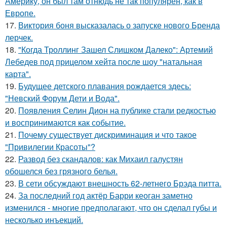
Америку, он был там отнюдь не так популярен, как в
Европе.
17.
Виктория боня высказалась о запуске нового Бренда
лерчек.
18.
"Когда Троллинг Зашел Слишком Далеко": Артемий
Лебедев под прицелом хейта после шоу "натальная
карта".
19.
Будущее детского плавания рождается здесь:
"Невский Форум Дети и Вода".
20.
Появления Селин Дион на публике стали редкостью
и воспринимаются как событие.
21.
Почему существует дискриминация и что такое
"Привилегии Красоты"?
22.
Развод без скандалов: как Михаил галустян
обошелся без грязного белья.
23.
В сети обсуждают внешность 62-летнего Брэда питта.
24.
За последний год актёр Барри кеоган заметно
изменился - многие предполагают, что он сделал губы и
несколько инъекций.