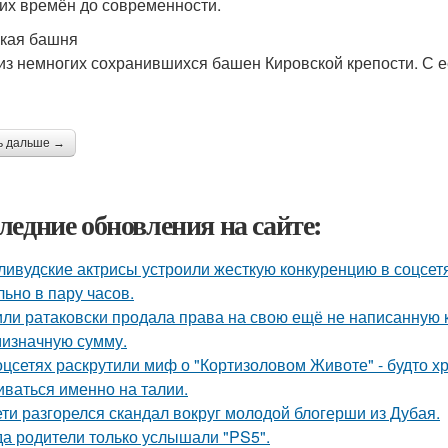
их времён до современности.
кая башня
из немногих сохранившихся башен Кировской крепости. С 
ь дальше →
ледние обновления на сайте:
ливудские актрисы устроили жесткую конкуренцию в соцсет
льно в пару часов.
ли ратаковски продала права на свою ещё не написанную кн
мизначную сумму.
оцсетях раскрутили миф о "Кортизоловом Животе" - будто х
иваться именно на талии.
ети разгорелся скандал вокруг молодой блогерши из Дубая.
да родители только услышали "PS5".