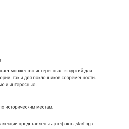
е
лагает множество интересных экскурсий для
тории, так и для поклонников современности.
ые и интересные.
 по историческим местам.
оллекции представлены артефакты,starting с