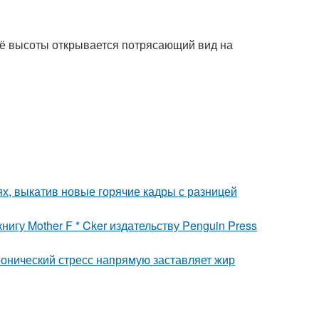
её высоты открывается потрясающий вид на
ях, выкатив новые горячие кадры с разницей
игу Mother F * Cker издательству Penguin Press
ронический стресс напрямую заставляет жир