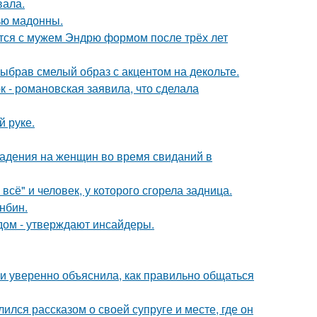
вала.
ью мадонны.
тся с мужем Эндрю формом после трёх лет
ыбрав смелый образ с акцентом на декольте.
 - романовская заявила, что сделала
й руке.
падения на женщин во время свиданий в
всё" и человек, у которого сгорела задница.
нбин.
дом - утверждают инсайдеры.
и уверенно объяснила, как правильно общаться
ся рассказом о своей супруге и месте, где он