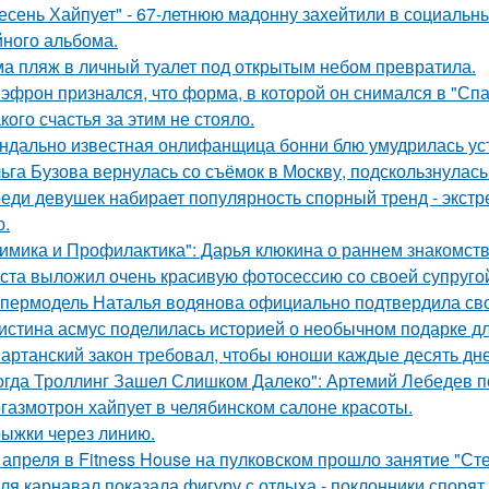
есень Хайпует" - 67-летнюю мадонну захейтили в социальны
йного альбома.
а пляж в личный туалет под открытым небом превратила.
 эфрон признался, что форма, в которой он снимался в "Сп
кого счастья за этим не стояло.
ндально известная онлифанщица бонни блю умудрилась ус
ьга Бузова вернулась со съёмок в Москву, подскользнулась
еди девушек набирает популярность спорный тренд - экстр
ю.
имика и Профилактика": Дарья клюкина о раннем знакомств
ста выложил очень красивую фотосессию со своей супруго
пермодель Наталья водянова официально подтвердила св
истина асмус поделилась историей о необычном подарке дл
артанский закон требовал, чтобы юноши каждые десять дн
огда Троллинг Зашел Слишком Далеко": Артемий Лебедев по
газмотрон хайпует в челябинском салоне красоты.
ыжки через линию.
 апреля в Fitness House на пулковском прошло занятие "Ст
ля карнавал показала фигуру с отдыха - поклонники спорят