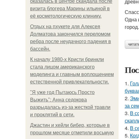
древн
оказалась в центре скандала после
визита блогера Марины ильиной в
Спасс
её косметологическую клинику.
Одна 
город.
Отдых на пхукете для Алексея
Долматова закончился переломом
ребра после неудачного падения в
читат
бассейн.
К началу 1980-х Кристи бринкли
Пос
стала лицом американского
моделинга и главным воплощением
естественной привлекательности.
1.
Гол
буква
"Я уже год Пытаюсь Просто
2.
Эми
Выжить": Анна седокова
за се
разрыдалась из-за жесткой травли
3.
В с
и проклятий в сети.
скапл
Джастин и хейли бибер, которые в
4.
В с
прошлом месяце отметили восьмую
5.
Ког