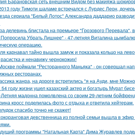
ия Барановская сеть внешним Видом без макияжа шокиро
2013 году Тимоти шаламе встречался с Лурдес Леон, дочер
езда сериала "Белый Лотос" Александра даддарио разводи
.
ра делевинь блистала на премьере "Грозового Перевала", в
 Попросила Убрать Лишнее" - 47-летняя Виталина цымбалюк
ическую операцию.
ля карнавал тайно вышла замуж и показала кольцо на лево
 расистка и ненавижу чернокожих!
Москве поймали "Ресторанного Маньяка" - он совершал на
ижных ресторанах.
ассика жанра, на дороге встретились "я на Ауди, мне Можно 
 54 году жизни ушел казахский актер и богатырь Мурат бисе
-Летняя мадонна помолвлена со своим 29-летним бойфрен
рина кросс поделилась фото с отдыха и ответила хейтерам.
лудок спасибо точно не скажет!
окоранговая девственница из полной семьи вышла в эфир 
нями.
дущий программы "Натальная Карта" Дима Журавлев поделил