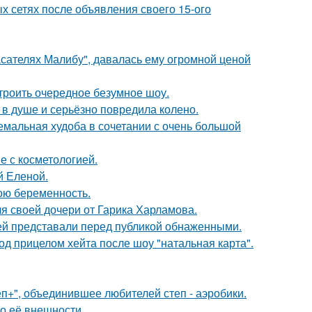
х сетях после объявления своего 15-ого
асателях Малибу", давалась ему огромной ценой
троить очередное безумное шоу.
 в душе и серьёзно повредила колено.
емальная худоба в сочетании с очень большой
е с косметологией.
й Еленой.
ою беременность.
я своей дочери от Гарика Харламова.
ей представали перед публикой обнаженными.
д прицелом хейта после шоу "натальная карта".
еп+", объединившее любителей степ - аэробики.
 о её внешности.