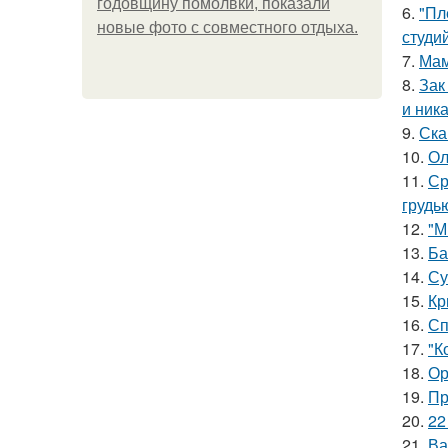
годовщину помолвки, показали
6.
"Пл
новые фото с совместного отдыха.
студи
7.
Мам
8.
Зак
и ника
9.
Ска
10.
Ол
11.
Ср
грудь
12.
"М
13.
Ба
14.
Су
15.
Кр
16.
Сп
17.
"К
18.
Ор
19.
Пр
20.
22
21.
Ва