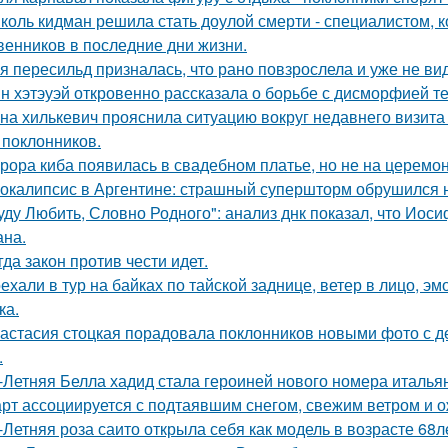
коль кидман решила стать доулой смерти - специалистом,
венников в последние дни жизни.
я пересильд призналась, что рано повзрослела и уже не вид
н хэтэуэй откровенно рассказала о борьбе с дисморфией те
на хилькевич прояснила ситуацию вокруг недавнего визита
 поклонников.
рора киба появилась в свадебном платье, но не на церемон
окалипсис в Аргентине: страшный супершторм обрушился н
уду Любить, Словно Родного": анализ днк показал, что Иос
на.
гда закон против чести идет.
ехали в тур на байках по тайской заднице, ветер в лицо, э
ка.
астасия стоцкая порадовала поклонников новыми фото с де
.
-Летняя Белла хадид стала героиней нового номера италья
рт ассоциируется с подтаявшим снегом, свежим ветром и 
-Летняя роза саито открыла себя как модель в возрасте 68л