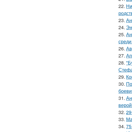
22.
Ни
родст
23.
Ан
24.
Эн
25.
Ан
среди
26.
Ав
27.
Ап
28.
"Б
Стефа
29.
Ко
30.
По
боеви
31.
Ан
верой
32.
29
33.
Ма
34.
75