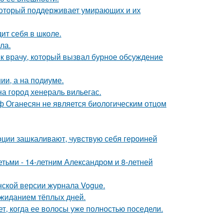
 который поддерживает умирающих и их
ит себя в школе.
ла.
 к врачу, который вызвал бурное обсуждение
ии, а на подиуме.
а город хенераль вильегас.
иф Оганесян не является биологическим отцом
моции зашкаливают, чувствую себя героиней
тьми - 14-летним Александром и 8-летней
нской версии журнала Vogue.
ожиданием тёплых дней.
ет, когда ее волосы уже полностью поседели.