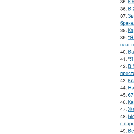
35.
Юл
36.
В 
37.
Зв
брака
38.
Ка
39.
"Я
пласт
40.
Ва
41.
"Я
42.
В 
прест
43.
Кл
44.
На
45.
67
46.
Ка
47.
Же
48.
Ыс
с пар
49.
Ве