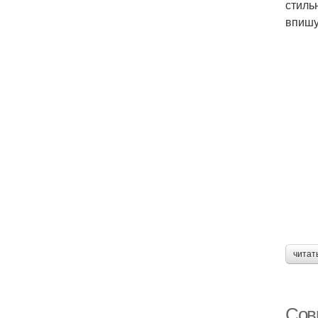
стиль
впишу
читат
Сов