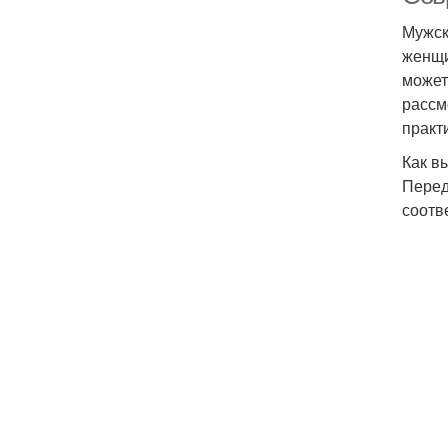
Мужск
женщи
может
рассм
практ
Как в
Перед
соотв