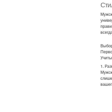
Сти
Мужск
униве
прави
всегд
Выбор
Перво
Учиты
1. Ра
Мужск
слишк
вашег