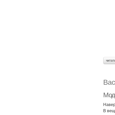
читат
Вас
Мод
Навер
В вещ