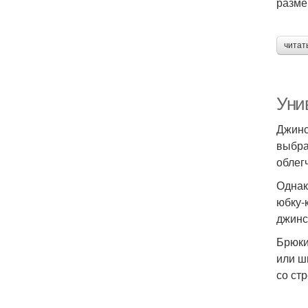
разме
читат
Уни
Джинс
выбра
облег
Однак
юбку-
джинс
Брюки
или ш
со ст