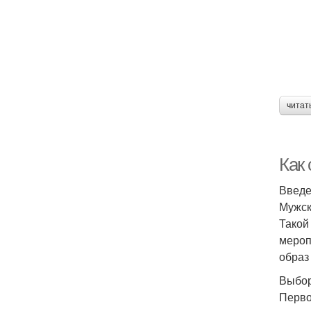
читат
Как
Введ
Мужск
Такой
мероп
образ
Выбор
Перво