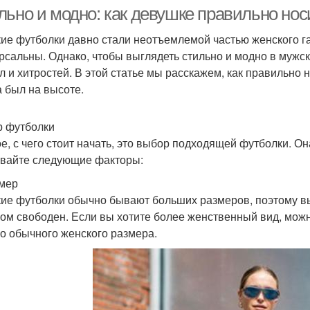
стилю
льно и модно: как девушке правильно но
ие футболки давно стали неотъемлемой частью женского га
рсальны. Однако, чтобы выглядеть стильно и модно в мужск
л и хитростей. В этой статье мы расскажем, как правильно 
а был на высоте.
 футболки
е, с чего стоит начать, это выбор подходящей футболки. Он
вайте следующие факторы:
змер
ие футболки обычно бывают больших размеров, поэтому выб
ом свободен. Если вы хотите более женственный вид, мож
о обычного женского размера.