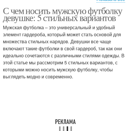
С чем носить мужскую футболку
Футболка в женском
Футболка с леггинсами
девушке: 5 стильных вариантов
стиле
Мужская футболка – это универсальный и удобный
элемент гардероба, который может стать основой для
множества стильных нарядов. Девушки все чаще
Футболка на работу
Футболка на свидание
включают такие футболки в свой гардероб, так как они
идеально сочетаются с различными стилями одежды. В
этой статье мы рассмотрим 5 стильных вариантов, с
которыми можно носить мужскую футболку, чтобы
Футболка в спортивном
Футболка с платьем
выглядеть модно и современно.
стиле
Образа с футболкой
Футболка для девушки