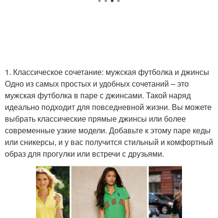
Пара к любимой
Футболка с пиджаком
футболке
Футболка в
Вечерний вариант
официальной
1. Классическое сочетание: мужская футболка и джинсы
обстановке
Одно из самых простых и удобных сочетаний – это
мужская футболка в паре с джинсами. Такой наряд
идеально подходит для повседневной жизни. Вы можете
Футболка в холодное
Футболка на прогулку
выбрать классические прямые джинсы или более
время
современные узкие модели. Добавьте к этому паре кеды
или сникерсы, и у вас получится стильный и комфортный
образ для прогулки или встречи с друзьями.
Футболки для
Футболка на пляж
комфортного и
Футболка для разных