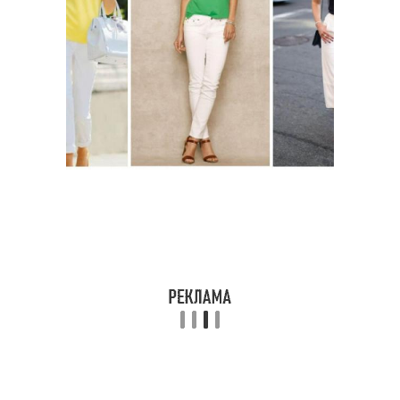
Футболка для создания
случаев
Футболка на
романтическое
Футболки для мужчин
свидание
Футболки с женской
Футболки с подтяжками
одеждой
Футболка в
Футболки в спортивном
зависимости
стиле
Мужские футболки
Футболки для девушки