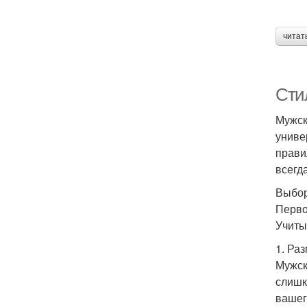
читат
Сти
Мужск
униве
прави
всегд
Выбор
Перво
Учиты
1. Ра
Мужск
слишк
вашег