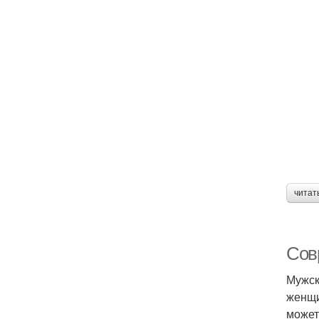
читат
Сов
Мужск
женщи
может