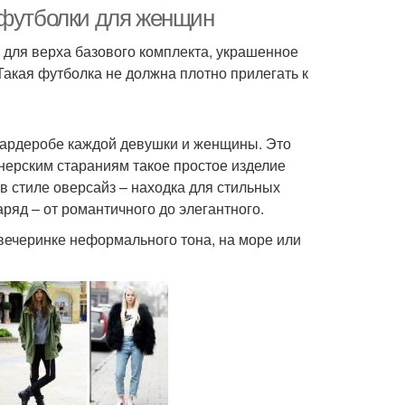
время
одеждой
 футболки для женщин
 для верха базового комплекта, украшенное
акая футболка не должна плотно прилегать к
Футболка в
Мужские футболки
зависимости
 гардеробе каждой девушки и женщины. Это
йнерским стараниям такое простое изделие
олки к женскому
в стиле оверсайз – находка для стильных
стилю
ряд – от романтичного до элегантного.
вечеринке неформального тона, на море или