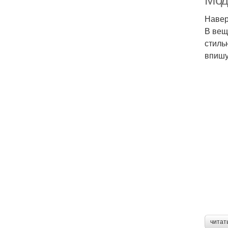
Мод
Навер
В вещ
стиль
впишу
читат