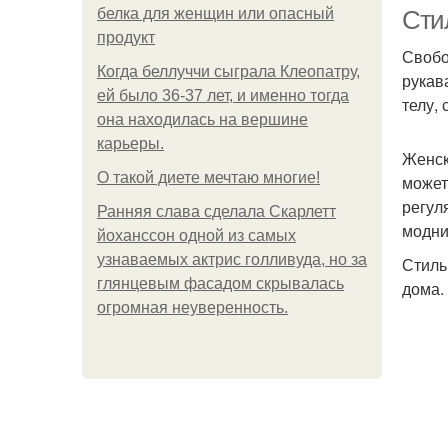
белка для женщин или опасный
Сти
продукт
Свобо
Когда беллуччи сыграла Клеопатру,
рукав
ей было 36-37 лет, и именно тогда
телу,
она находилась на вершине
карьеры.
Женск
О такой диете мечтаю многие!
может
Фу
регул
Ранняя слава сделала Скарлетт
модни
йоханссон одной из самых
узнаваемых актрис голливуда, но за
Стиль
глянцевым фасадом скрывалась
дома.
огромная неуверенность.