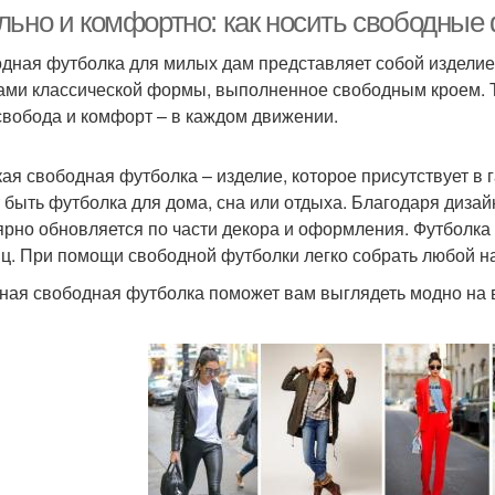
официального
льно и комфортно: как носить свободные
мероприятия
дная футболка для милых дам представляет собой изделие
ами классической формы, выполненное свободным кроем. Т
Футболка для
Футболки с подтяжками
 свобода и комфорт – в каждом движении.
вечернего выхода
ая свободная футболка – изделие, которое присутствует в
 быть футболка для дома, сна или отдыха. Благодаря диза
Футб
тболки для девушки
Футболки для мужчин
ярно обновляется по части декора и оформления. Футболка 
ц. При помощи свободной футболки легко собрать любой на
ная свободная футболка поможет вам выглядеть модно на 