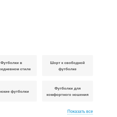
Футболки в
Шорт к свободной
седневном стиле
футболке
Футболки для
нские футболки
комфортного ношения
Показать все
олки в холодное
Футболки с женской