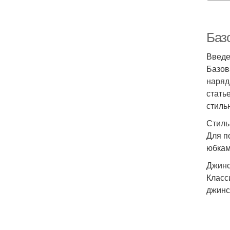
Баз
Введ
Базов
наряд
стать
стиль
Стиль
Для п
юбкам
Джинс
Класс
джинс