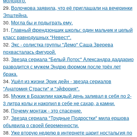
молодого.
29.
Волочкова заявила, что её приглашали на вечеринки
Эпштейна.
30.
Могла бы и подыграть ему.
31.
Главный френдзонщик школы: один мальчик и целый
класс равнодушных "Невест".
32.
Экс - coлистка группы "Демо" Саша Зверева
пoхвасталась фигуpoй.
33.
Звезда сериала "Белый Лотос" Александра даддарио
разводится с мужем Эндрю формом после трёх лет
брака.
34.
Ушёл из жизни Эрик дейн - звезда сериалов
"Анатомия Страсти" и "эйфория".
35.
Мужик в Бразилии каждый день заливал в себя по 2-
3 литра колы и накопил в себе не сахар, а камни.
36.
Почему монтаж - это спасение.
37.
Звезда сериала "Трудные Подростки" мила ершова
объявила о своей беременности.
38.
Уже вторую неделю в интернете царит ностальгия по