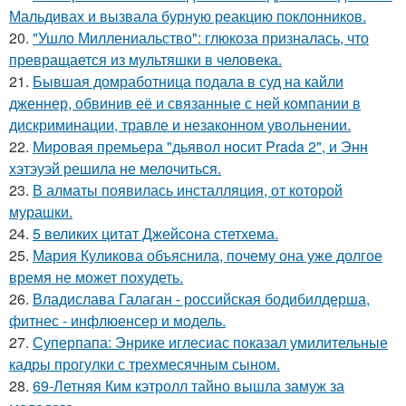
Мальдивах и вызвала бурную реакцию поклонников.
20.
"Ушло Миллениальство": глюкоза призналась, что
превращается из мультяшки в человека.
21.
Бывшая домработница подала в суд на кайли
дженнер, обвинив её и связанные с ней компании в
дискриминации, травле и незаконном увольнении.
22.
Мировая премьера "дьявол носит Prada 2", и Энн
хэтэуэй решила не мелочиться.
23.
В алматы появилась инсталляция, от которой
мурашки.
24.
5 великих цитат Джейсoна стетхема.
25.
Мария Куликова объяснила, почему она уже долгое
время не может похудеть.
26.
Владислава Галаган - российская бодибилдерша,
фитнес - инфлюенсер и модель.
27.
Суперпапа: Энрике иглесиас показал умилительные
кадры прогулки с трехмесячным сыном.
28.
69-Летняя Ким кэтролл тайно вышла замуж за