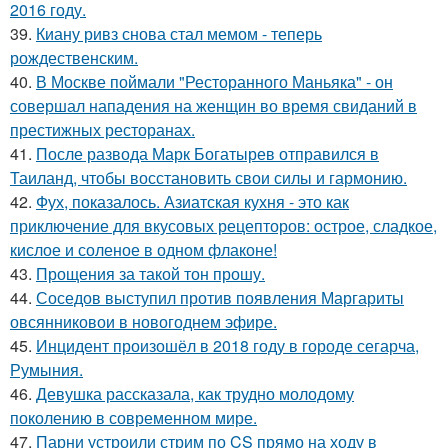
2016 году.
39.
Киану ривз снова стал мемом - теперь
рождественским.
40.
В Москве поймали "Ресторанного Маньяка" - он
совершал нападения на женщин во время свиданий в
престижных ресторанах.
41.
После развода Марк Богатырев отправился в
Таиланд, чтобы восстановить свои силы и гармонию.
42.
Фух, показалось. Азиатская кухня - это как
приключение для вкусовых рецепторов: острое, сладкое,
кислое и соленое в одном флаконе!
43.
Прощения за такой тон прошу.
44.
Соседов выступил против появления Маргариты
овсянниковои в новогоднем эфире.
45.
Инцидент произошёл в 2018 году в городе сегарча,
Румыния.
46.
Девушка рассказала, как трудно молодому
поколению в современном мире.
47.
Парни устроили стрим по CS прямо на ходу в