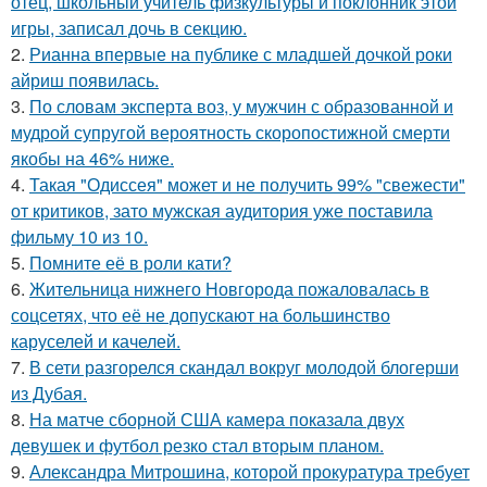
отец, школьный учитель физкультуры и поклонник этой
игры, записал дочь в секцию.
2.
Рианна впервые на публике с младшей дочкой роки
айриш появилась.
3.
По словам эксперта воз, у мужчин с образованной и
мудрой супругой вероятность скоропостижной смерти
якобы на 46% ниже.
4.
Такая "Одиссея" может и не получить 99% "свежести"
от критиков, зато мужская аудитория уже поставила
фильму 10 из 10.
5.
Помните её в роли кати?
6.
Жительница нижнего Новгорода пожаловалась в
соцсетях, что её не допускают на большинство
каруселей и качелей.
7.
В сети разгорелся скандал вокруг молодой блогерши
из Дубая.
8.
На матче сборной США камера показала двух
девушек и футбол резко стал вторым планом.
9.
Александра Митрошина, которой прокуратура требует