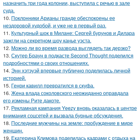
назначить три года колонии, выступила с речью в зале
суда.
10.
Поклонники Арианы гранде обеспокоены ее
нездоровой худобой, и уже не в первый раз.
11.
Культурный шок в Милане: Сергей бурунов и Дилара
зажгли на секретном шоу канье уэста.
12.
Можно ли во время развода выглядеть так дерзко?
13.
Скутер Браун в подкасте Second Thought поделился
подробностями о своих отношениях.
14.
Энн хэтэуэй впервые публично поделилась личной
историей.
15.
Генри кавилл превратился в скуфа.
16.
Жена влада соколовского неожиданно оправдала
его измены Рите дакоте.
17.
Рекламная кампания Yeezy вновь оказалась в центре
внимания соцсетей и вызвала бурные обсуждения.
18.
Последние мужчины на земле: пробуждение в мире
женщин.
19.
Екатерина Климова поделилась кадрами с отдыха на