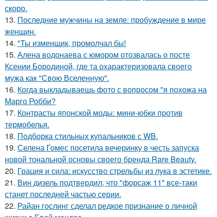
скоро.
13.
Последние мужчины на земле: пробуждение в мире
женщин.
14.
"Ты изменщик, промолчал бы!
15.
Алена водонаева с юмором отозвалась о посте
Ксении Бородиной, где та охарактеризовала своего
мужа как "Свою Вселенную".
16.
Когда выкладываешь фото с вопросом "я похожа на
Марго Робби?
17.
Контрасты японской моды: мини-юбки против
термобелья.
18.
Подборка стильных купальников с WB.
19.
Селена Гомес посетила вечеринку в честь запуска
новой тональной основы своего бренда Rare Beauty.
20.
Грация и сила: искусство стрельбы из лука в эстетике.
21.
Вин дизель подтвердил, что "форсаж 11" все-таки
станет последней частью серии.
22.
Райан гослинг сделал редкое признание о личной