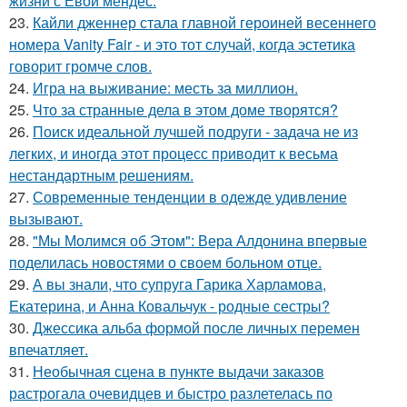
жизни с Евой мендес.
23.
Кайли дженнер стала главной героиней весеннего
номера Vanity Fair - и это тот случай, когда эстетика
говорит громче слов.
24.
Игра на выживание: месть за миллион.
25.
Что за странные дела в этом доме творятся?
26.
Поиск идеальной лучшей подруги - задача не из
легких, и иногда этот процесс приводит к весьма
нестандартным решениям.
27.
Современные тенденции в одежде удивление
вызывают.
28.
"Мы Молимся об Этом": Вера Алдонина впервые
поделилась новостями о своем больном отце.
29.
А вы знали, что супруга Гарика Харламова,
Екатерина, и Анна Ковальчук - родные сестры?
30.
Джессика альба формой после личных перемен
впечатляет.
31.
Необычная сцена в пункте выдачи заказов
растрогала очевидцев и быстро разлетелась по