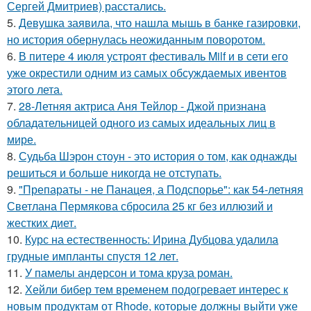
Сергей Дмитриев) расстались.
5.
Девушка заявила, что нашла мышь в банке газировки,
но история обернулась неожиданным поворотом.
6.
В питере 4 июля устроят фестиваль Milf и в сети его
уже окрестили одним из самых обсуждаемых ивентов
этого лета.
7.
28-Летняя актриса Аня Тейлор - Джой признана
обладательницей одного из самых идеальных лиц в
мире.
8.
Судьба Шэрон стоун - это история о том, как однажды
решиться и больше никогда не отступать.
9.
"Препараты - не Панацея, а Подспорье": как 54-летняя
Светлана Пермякова сбросила 25 кг без иллюзий и
жестких диет.
10.
Курс на естественность: Ирина Дубцова удалила
грудные импланты спустя 12 лет.
11.
У памелы андерсон и тома круза роман.
12.
Хейли бибер тем временем подогревает интерес к
новым продуктам от Rhode, которые должны выйти уже