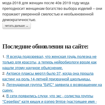
мода-2018 для женщин после 40в 2019 году мода
преподносит женщинам богатство выбора изделий – они
поражают умеренной смелостью и необыкновенной
демократичностью.
читать дальше →
Последние обновления на сайте:
1.
Я всегда подозревал, что женская грудь полезна не
только для красоты, а теперь нейробиологи вроде как
нашли этому научное объяснение.
2.
Актрисе плаксы мертл было 37, когда она прошла
кастинг на роль 14-летней призрачной школьницы.
3.
Легендарная группа "БИС" заявила о возвращении на
сцену.
4.
В сети появились слухи, что экс - солистка группы
"Серебро" катя кищук и рэпер 9mice (настоящее имя -