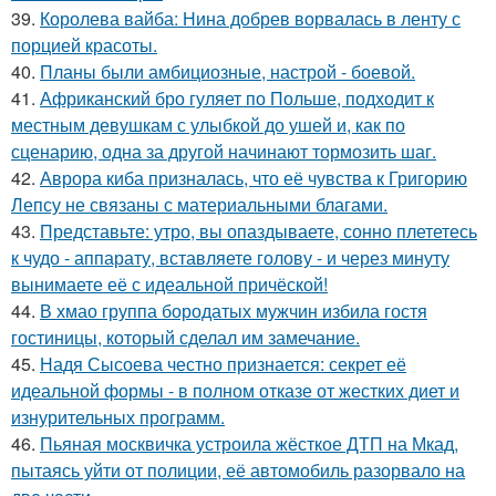
39.
Королева вайба: Нина добрев ворвалась в ленту с
порцией красоты.
40.
Планы были амбициозные, настрой - боевой.
41.
Африканский бро гуляет по Польше, подходит к
местным девушкам с улыбкой до ушей и, как по
сценарию, одна за другой начинают тормозить шаг.
42.
Аврора киба призналась, что её чувства к Григорию
Лепсу не связаны с материальными благами.
43.
Представьте: утро, вы опаздываете, сонно плететесь
к чудо - аппарату, вставляете голову - и через минуту
вынимаете её с идеальной причёской!
44.
В хмао группа бородатых мужчин избила гостя
гостиницы, который сделал им замечание.
45.
Надя Сысоева честно признается: секрет её
идеальной формы - в полном отказе от жестких диет и
изнурительных программ.
46.
Пьяная москвичка устроила жёсткое ДТП на Мкад,
пытаясь уйти от полиции, её автомобиль разорвало на