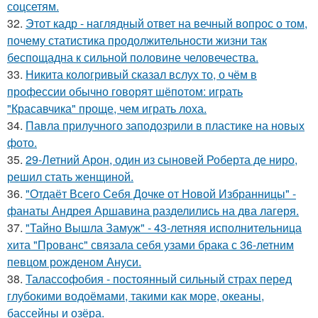
соцсетям.
32.
Этот кадр - наглядный ответ на вечный вопрос о том,
почему статистика продолжительности жизни так
беспощадна к сильной половине человечества.
33.
Никита кологривый сказал вслух то, о чём в
профессии обычно говорят шёпотом: играть
"Красавчика" проще, чем играть лоха.
34.
Павла прилучного заподозрили в пластике на новых
фото.
35.
29-Летний Арон, один из сыновей Роберта де ниро,
решил стать женщиной.
36.
"Отдаёт Всего Себя Дочке от Новой Избранницы" -
фанаты Андрея Аршавина разделились на два лагеря.
37.
"Тайно Вышла Замуж" - 43-летняя исполнительница
хита "Прованс" связала себя узами брака с 36-летним
певцом рожденом Ануси.
38.
Талассофобия - постоянный сильный страх перед
глубокими водоёмами, такими как море, океаны,
бассейны и озёра.