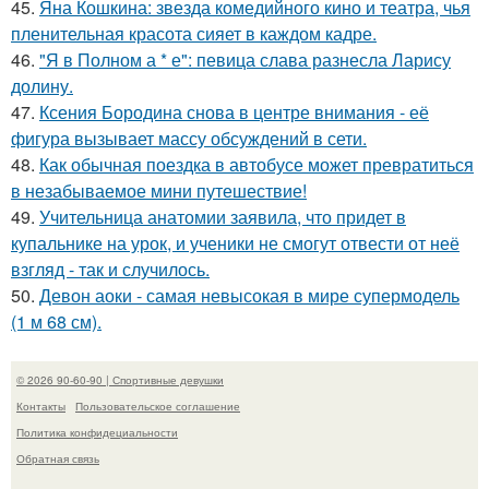
45.
Яна Кошкина: звезда комедийного кино и театра, чья
пленительная красота сияет в каждом кадре.
46.
"Я в Полном а * е": певица слава разнесла Ларису
долину.
47.
Ксения Бородина снова в центре внимания - её
фигура вызывает массу обсуждений в сети.
48.
Как обычная поездка в автобусе может превратиться
в незабываемое мини путешествие!
49.
Учительница анатомии заявила, что придет в
купальнике на урок, и ученики не смогут отвести от неё
взгляд - так и случилось.
50.
Девон аоки - самая невысокая в мире супермодель
(1 м 68 см).
© 2026 90-60-90 | Спортивные девушки
Контакты
Пользовательское соглашение
Политика конфидециальности
Обратная связь