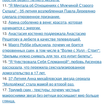
11.
"Я Мечтала об Отношениях с Мужчиной Старого
Склада" - 35-летняя возлюбленная Павла Деревянко
сделала откровенное признание.
12.
Арина соболенко в вене: красота, которая
начинается с энергии.
13.
Анастасия костенко поддержала Анастасию
Решетову в дебюте в качестве телеведущей.
14.
Марго Робби объяснила, почему не боится
откровенных сцен, в том числе в "Волке с Уолл - Стрит":
"фильмы нужно снимать для тех, кто купит билеты".
15.
"Я Чувствовала Себя Сломанной": любовь Аксенова
рассказала, что пережила сексуализированное
домогательство в 17 лет.
16.
37-Летняя Анна михайловская звезда сериала
"Молодёжка" стала мамой во второй раз.
17.
Триумф скин - текстуры: почему честные
макроснимки звезд без ретуши восхищают мир больше
глянца.