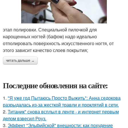
этап полировки. Специальной пилочкой для
нарощенных ногтей (бафом) надо идеально
отполировать поверхность искусственного ногтя, от
этого зависит качество слоев покрытия;
читать дальше →
Последние обновления на сайте:
1.
"Я уже год Пытаюсь Просто Выжить": Анна седокова
разрыдалась из-за жесткой травли и проклятий в сети.
2.
Титаник" снова всплыл в ленте - и интернет первым
делом взвесил Роуз.
3.
Эффект "Эльфийской" внешности: как похудение