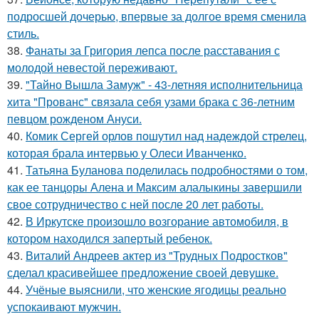
подросшей дочерью, впервые за долгое время сменила
стиль.
38.
Фанаты за Григория лепса после расставания с
молодой невестой переживают.
39.
"Тайно Вышла Замуж" - 43-летняя исполнительница
хита "Прованс" связала себя узами брака с 36-летним
певцом рожденом Ануси.
40.
Комик Сергей орлов пошутил над надеждой стрелец,
которая брала интервью у Олеси Иванченко.
41.
Татьяна Буланова поделилась подробностями о том,
как ее танцоры Алена и Максим алалыкины завершили
свое сотрудничество с ней после 20 лет работы.
42.
В Иркутске произошло возгорание автомобиля, в
котором находился запертый ребенок.
43.
Виталий Андреев актер из "Трудных Подростков"
сделал красивейшее предложение своей девушке.
44.
Учёные выяснили, что женские ягодицы реально
успокаивают мужчин.