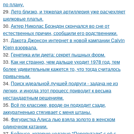
по плану.
29.
Лето близко, и тяжелая артиллерия уже расчехляет
шелковые платья.
30.
Актер Николас Брэндон скончался во сне от
естественных причин, сообщили его родственники.
31.
Дакота Джонсон интернет в новой кампании Calvin
Klein взорвала.
32.
Генетика или диета: секрет пышных форм.
33.
Как ни странно, чем дальше уходит 1978 год, тем
более удивительным кажется то, что тогда считалось
привычным.
34.
Поиск идеальной лучшей подруги - задача не из
легких, и иногда этот процесс приводит к весьма
нестандартным решениям.
35.
Всё по классике, вроде он подходит сзади,
аккуратненько стягивает с меня штаны.
36.
Фигуристка Алиса лью взяла золото в женском
одиночном катании.
37.
Бейонсе, которую недавно "Перепутали" с её с