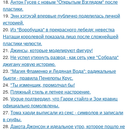
18.
Антон Гусев с новым "Открытым Взглядом" после
пластики.
19.
Энн хэтэуэй впервые публично поделилась личной
историей.
20.
Из "Воробушка" в прекрасного лебедя: невестка
Наташи королевой показала лицо после сложнейшей
пластики челюсти.
21.
Джинсы, которые моделируют фигуру!
22.
Не успел утихнуть развод - как сеть уже "Собрала"
джигану новую историю.
23.
"Магия Фламенко и Ледяная Вода": радикальные
бьюти - правила Пенелопы Крус.
24.
"Ты изменщик, промолчал бы!
25.
Пляжный стиль и летнее настроение.
26.
Vogue подтвердил, что Гарри стайлз и Зои кравиц
официально помолвлены.
27.
Тома харди выписали из секс - символов и записали
в скуфы.
28.
Дакота Джонсон и идеальное утро, которое пошло не