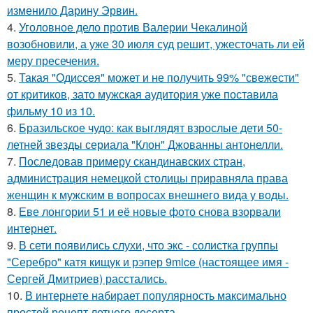
изменило Дарину Эрвин.
4.
Уголовное дело против Валерии Чекалиной
возобновили, а уже 30 июля суд решит, ужесточать ли ей
меру пресечения.
5.
Такая "Одиссея" может и не получить 99% "свежести"
от критиков, зато мужская аудитория уже поставила
фильму 10 из 10.
6.
Бразильское чудо: как выглядят взрослые дети 50-
летней звезды сериала "Клон" Джованны антонелли.
7.
Последовав примеру скандинавских стран,
администрация немецкой столицы приравняла права
женщин к мужским в вопросах внешнего вида у воды.
8.
Еве лонгории 51 и её новые фото снова взорвали
интернет.
9.
В сети появились слухи, что экс - солистка группы
"Серебро" катя кищук и рэпер 9mice (настоящее имя -
Сергей Дмитриев) расстались.
10.
В интернете набирает популярность максимально
простой рецепт летнего десерта.