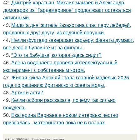
42.
Дмитрий харатьян, Михаил мамаев и Александр
домогаров из "Гардемаринов" продолжают оставаться
активными.
43.
Милота дня: житель Казахстана спас пару лебедей,
преданных друг другу, из ледяной ловушки.
44.
Нелли фуртадо завершает карьеру: фанаты думают,
все дело в буллинге из-за фигуры.
45.
"Это та бабушка, которая здесь сидит?
46.
Алена водонаева провела интеллектуальный
эксперимент с собственным котом.
47.
Живая кукла Анок яй стала главной моделью 2025
года по решению британского совета моды.
48.
Артик и асти?
49.
Келли осборн рассказала, почему так сильно
похудела.
50.
Екатерина Варнава в новом интервью честно
призналась - материнство пока не в планах.
© 2026 90-60-90 | Спортивные девушки