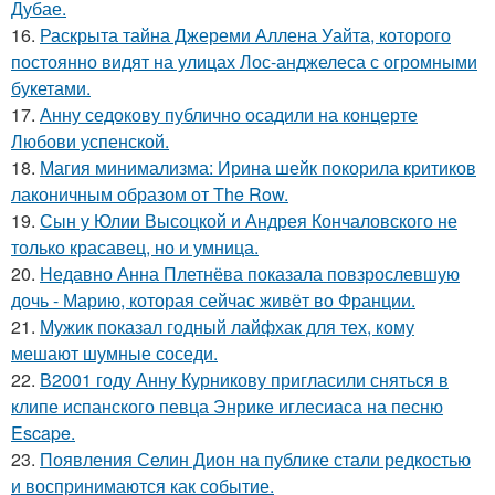
Дубае.
16.
Раскрыта тайна Джереми Аллена Уайта, которого
постоянно видят на улицах Лос-анджелеса с огромными
букетами.
17.
Анну седокову публично осадили на концерте
Любови успенской.
18.
Магия минимализма: Ирина шейк покорила критиков
лаконичным образом от The Row.
19.
Сын у Юлии Высоцкой и Андрея Кончаловского не
только красавец, но и умница.
20.
Недавно Анна Плетнёва показала повзрослевшую
дочь - Марию, которая сейчас живёт во Франции.
21.
Мужик показал годный лайфхак для тех, кому
мешают шумные соседи.
22.
В2001 году Анну Курникову пригласили сняться в
клипе испанского певца Энрике иглесиаса на песню
Escape.
23.
Появления Селин Дион на публике стали редкостью
и воспринимаются как событие.