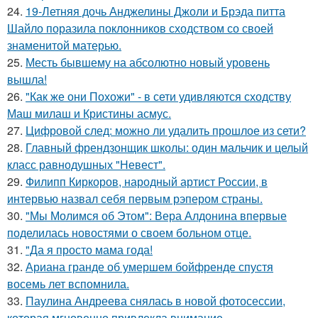
24.
19-Летняя дочь Анджелины Джоли и Брэда питта
Шайло поразила поклонников сходством со своей
знаменитой матерью.
25.
Месть бывшему на абсолютно новый уровень
вышла!
26.
"Как же они Похожи" - в сети удивляются сходству
Маш милаш и Кристины асмус.
27.
Цифровой след: можно ли удалить прошлое из сети?
28.
Главный френдзонщик школы: один мальчик и целый
класс равнодушных "Невест".
29.
Филипп Киркоров, народный артист России, в
интервью назвал себя первым рэпером страны.
30.
"Мы Молимся об Этом": Вера Алдонина впервые
поделилась новостями о своем больном отце.
31.
"Да я просто мама года!
32.
Ариана гранде об умершем бойфренде спустя
восемь лет вспомнила.
33.
Паулина Андреева снялась в новой фотосессии,
которая мгновенно привлекла внимание.