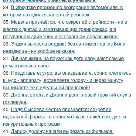
34.
В Иркутске произошло возгорание автомобиля, в
котором находился запертый ребенок.
35.
Модель признаётся, что секрет её стройности - не в
жёстких диетах и изматывающих тренировках, а в
регулярном движении и осознанном образе жизни.
36.
Энджи вынесла вердикт без сантиментов: из Бони
наездница - ну вообще никакая.
37.
Личная жизнь на паузе: как дети нарушают самые
романтичные планы.
38.
Представьте: утро, вы опаздываете, сонно плететесь
к чудо - аппарату, вставляете голову - и через минуту
вынимаете её с идеальной причёской!
39.
Дженна ортега и Джонни депп: новый громкий слух в
голливуде.
40.
Надя Сысоева честно признается: секрет её
идеальной формы - в полном отказе от жестких диет и
изнурительных программ.
41.
Ларису долину начали вырезать из фильмов.