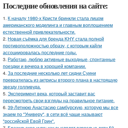
Последние обновления на сайте:
1.
К началу 1980-х Кристи бринкли стала лицом
американского моделинга и главным воплощением
естественной привлекательности.
2.
Новая съёмка для бренда KHY стала полной
противоположностью образу, с которым кайли
ассоциировалась последние годы.
3.
Работаю, люблю активные выходные, спонтанные
поездки и вечера в хорошей компании.
4.
За последние несколько лет сидни Суини
превратилась из актрисы второго плана в настоящую
звезду голливуда.
5.
Эксперимент века, который заставит вас
пересмотреть свои взгляды на правильное питание.
6.
39-Летнюю Анастасию самбурскую, которую мы все
знаем по "Универу", в сети всё чаще называют
"российской Евой Грин".
7.
Бразильское чудо: как выглядят взрослые дети 50-