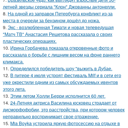
летней звезды сериала "Клон" Джованны антонелли.
8.
На одной из заправок Петербурга конфликт из-за
места в очереди за бензином дошёл до ножа.
9.
Экс - возлюбленная Тимати и новая телеведущая
"Матч ТВ" Анастасия Решетова рассказала о своих
пластических операциях.
10.
Ирина Горбачева показала откровенные фото и
рассказала о борьбе с лишним весом на фоне раннего
климакса.
11.
Определился победитель шоу "выжить в Дубае.
12.
В питере 4 июля устроят фестиваль Milf и в сети его
уже окрестили одним из самых обсуждаемых ивентов
этого лета.
13.
Этим летом Холли Берри исполнится 60 лет.
14.
24-Летняя актриса Василина юсковец страдает от
дисморфофобии, это расстройства, при котором человек
неправильно воспринимает свое отражение.
15.
Mia Boyka устроила яркую фотосессию на отдыхе в