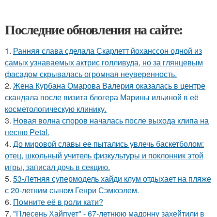
Последние обновления на сайте:
1.
Ранняя слава сделала Скарлетт йоханссон одной из
самых узнаваемых актрис голливуда, но за глянцевым
фасадом скрывалась огромная неуверенность.
2.
Жена Курбана Омарова Валерия оказалась в центре
скандала после визита блогера Марины ильиной в её
косметологическую клинику.
3.
Новая волна споров началась после выхода клипа на
песню Petal.
4.
До мировой славы ее пытались увлечь баскетболом:
отец, школьный учитель физкультуры и поклонник этой
игры, записал дочь в секцию.
5.
53-Летняя супермодель хайди клум отдыхает на пляже
с 20-летним сыном Генри Сэмюэлем.
6.
Помните её в роли кати?
7.
"Плесень Хайпует" - 67-летнюю мадонну захейтили в