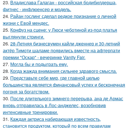
23.
Владислава Галаган - российская бодибилдерша,
фитнес - инфлюенсер и модель.
24.
Райан гослинг сделал редкое признание о личной
жизни с Евой мендес.
25.
Конфуз на сцене: у Люси чеботиной из-под платья
выглянули стринги.
26.
28-Летняя бизнесвумен кайли дженнер и 30-летний
актёр Тимоти шаламе появились вместе на афтерпати
премии "Оскар" - вечеринке Vanity Fair.
27.
Могла бы и подыграть ему.
28.
Когда жажда внимания сильнее здравого смысла.
29.
Представьте себе мир, где главной целью
большинства является финансовый успех и бесконечная
погоня за богатством.
30.
После длительного зимнего перерыва, ана де Армас
вновь отправилась в Лос-анджелес, возобновив
интенсивные тренировки.
31.
Каждая актриса набирающая известность,
становится продуктом, который по всем правилам