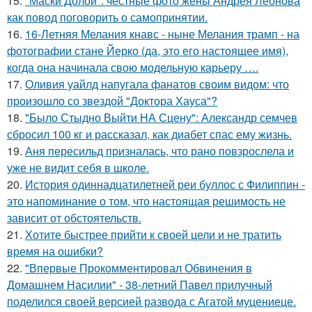
15.
"Маски Долой": честные фото жены Андрея Леонова
как повод поговорить о самопринятии.
16.
16-Летняя Мелания кнавс - ныне Мелания трамп - на
фотографии стане Йерко (да, это его настоящее имя),
когда она начинала свою модельную карьеру ….
17.
Оливия уайлд напугала фанатов своим видом: что
произошло со звездой "Доктора Хауса"?
18.
"Было Стыдно Выйти НА Сцену": Александр семчев
сбросил 100 кг и рассказал, как диабет спас ему жизнь.
19.
Аня пересильд призналась, что рано повзрослела и
уже не видит себя в школе.
20.
История одиннадцатилетней реи буллос с Филиппин -
это напоминание о том, что настоящая решимость не
зависит от обстоятельств.
21.
Хотите быстрее прийти к своей цели и не тратить
время на ошибки?
22.
"Впервые Прокомментировал Обвинения в
Домашнем Насилии" - 38-летний Павел прилучный
поделился своей версией развода с Агатой муцениеце.