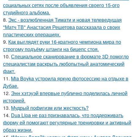
социальных сетях после объявления своего 15-ого
студийного альбома.
8.
Экс - возлюбленная Тимати и новая телеведущая
"Матч ТВ" Анастасия Решетова рассказала о своих
пластических операциях.
9.
Как выглядят руки 16-кратного чемпиона мира по
строгому подъёму штанги на бицепс стоя.
10.
Специальное сканирование в формате 3D помогло
специалистам раскрыть любопытный анатомический
факт.
11.
Mia Boyka устроила яркую фотосессию на отдыхе в
Дубае.
12.
Энн хэтэуэй впервые публично поделилась личной
историей.
13.
Мудрый пофигизм или жесткость?
14.
Dua Lipa не раз признавалась, что поддерживать
форму ей помогают регулярные тренировки и активный
образ жизни.