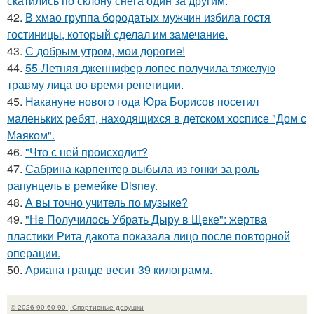
скатились по склону снега один за другим.
42.
В хмао группа бородатых мужчин избила гостя
гостиницы, который сделал им замечание.
43.
С добрым утром, мои дорогие!
44.
55-Летняя дженнифер лопес получила тяжелую
травму лица во время репетиции.
45.
Накануне нового года Юра Борисов посетил
маленьких ребят, находящихся в детском хосписе "Дом с
Маяком".
46.
"Что с ней происходит?
47.
Сабрина карпентер выбыла из гонки за роль
рапунцель в ремейке Disney.
48.
А вы точно учитель по музыке?
49.
"Не Получилось Убрать Дыру в Щеке": жертва
пластики Рита дакота показала лицо после повторной
операции.
50.
Ариана гранде весит 39 килограмм.
© 2026 90-60-90 | Спортивные девушки