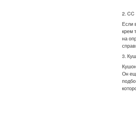
2. CC
Если 
крем 
на оп
справ
3. Ку
Кушон
Он ещ
подбо
котор