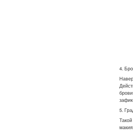
4. Бр
Навер
Дейст
брови
зафик
5. Гр
Такой
макия