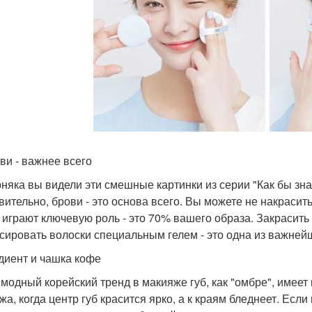
ови - важнее всего
няка вы видели эти смешные картинки из серии "Как бы зна
вительно, брови - это основа всего. Вы можете не накрасить
 играют ключевую роль - это 70% вашего образа. Закрасить
сировать волоски специальным гелем - это одна из важней
адиент и чашка кофе
 модный корейский тренд в макияже губ, как "омбре", имеет
жа, когда центр губ красится ярко, а к краям бледнеет. Есл