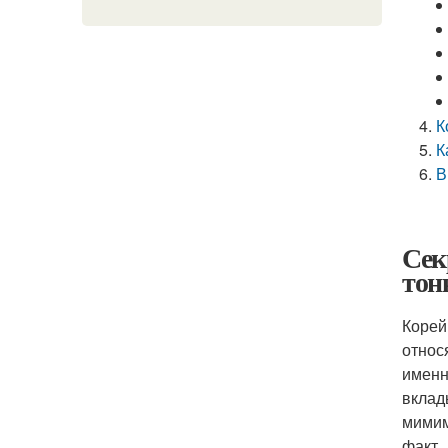
К
К
В
Сек
тон
Корей
относ
именн
вклад
мимим
факт.