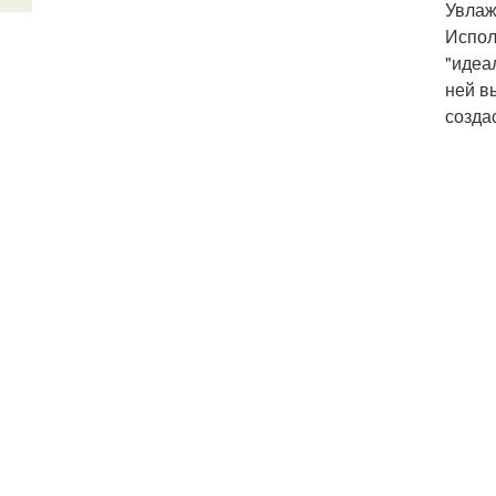
Увлаж
Испол
"идеа
ней в
созда