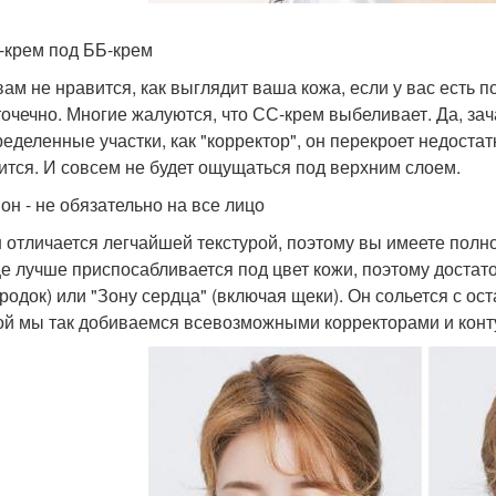
 -крем под ББ-крем
вам не нравится, как выглядит ваша кожа, если у вас есть 
точечно. Многие жалуются, что СС-крем выбеливает. Да, зач
ределенные участки, как "корректор", он перекроет недоста
ится. И совсем не будет ощущаться под верхним слоем.
шон - не обязательно на все лицо
 отличается легчайшей текстурой, поэтому вы имеете полно
е лучше приспосабливается под цвет кожи, поэтому достаточ
родок) или "Зону сердца" (включая щеки). Он сольется с ост
ой мы так добиваемся всевозможными корректорами и кон