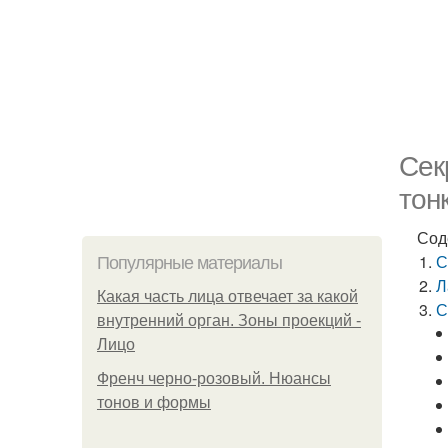
Сек
тон
Сод
С
Популярные материалы
Л
Какая часть лица отвечает за какой
С
внутренний орган. Зоны проекций -
Лицо
Френч черно-розовый. Нюансы
тонов и формы