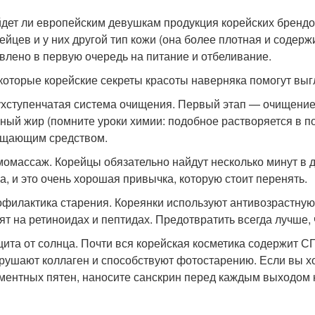
дет ли европейским девушкам продукция корейских брендов
ейцев и у них другой тип кожи (она более плотная и содерж
влено в первую очередь на питание и отбеливание.
которые корейские секреты красоты наверняка помогут выг
хступенчатая система очищения. Первый этап — очищение 
ный жир (помните уроки химии: подобное растворяется в п
ищающим средством.
омассаж. Корейцы обязательно найдут несколько минут в
а, и это очень хорошая привычка, которую стоит перенять.
филактика старения. Кореянки используют антивозрастную ко
ят на ретиноидах и пептидах. Предотвратить всегда лучше,
ита от солнца. Почти вся корейская косметика содержит СП
рушают коллаген и способствуют фотостарению. Если вы х
ментных пятен, наносите санскрин перед каждым выходом н