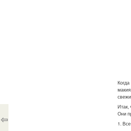
Когда
макия
свежи
Итак,
Они п
⇦
1. Вс