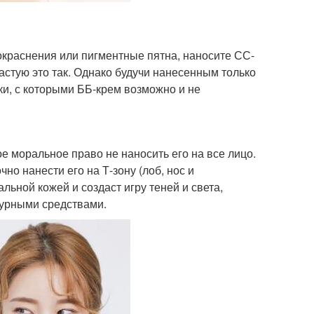
покраснения или пигментные пятна, наносите СС-
астую это так. Однако будучи нанесенным только
тки, с которыми ББ-крем возможно и не
е моральное право не наносить его на все лицо.
но нанести его на Т-зону (лоб, нос и
альной кожей и создаст игру теней и света,
турными средствами.