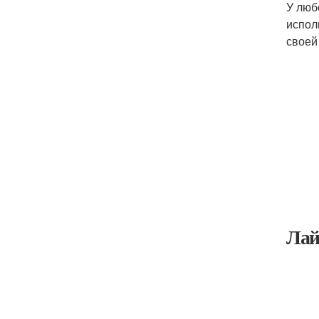
У люб
испол
своей
Лай