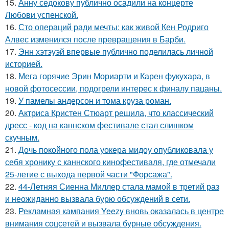
15.
Анну седокову публично осадили на концерте
Любови успенской.
16.
Сто операций ради мечты: как живой Кен Родриго
Алвес изменился после превращения в Барби.
17.
Энн хэтэуэй впервые публично поделилась личной
историей.
18.
Мега горячие Эрин Мориарти и Карен фукухара, в
новой фотосессии, подогрели интерес к финалу пацаны.
19.
У памелы андерсон и тома круза роман.
20.
Актриса Кристен Стюарт решила, что классический
дресс - код на каннском фестивале стал слишком
скучным.
21.
Дочь покойного пола уокера мидоу опубликовала у
себя хронику с каннского кинофестиваля, где отмечали
25-летие с выхода первой части "Форсажа".
22.
44-Летняя Сиенна Миллер стала мамой в третий раз
и неожиданно вызвала бурю обсуждений в сети.
23.
Рекламная кампания Yeezy вновь оказалась в центре
внимания соцсетей и вызвала бурные обсуждения.