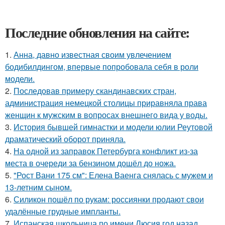
Последние обновления на сайте:
1.
Анна, давно известная своим увлечением
бодибилдингом, впервые попробовала себя в роли
модели.
2.
Последовав примеру скандинавских стран,
администрация немецкой столицы приравняла права
женщин к мужским в вопросах внешнего вида у воды.
3.
История бывшей гимнастки и модели юлии Реутовой
драматический оборот приняла.
4.
На одной из заправок Петербурга конфликт из-за
места в очереди за бензином дошёл до ножа.
5.
"Рост Вани 175 см": Елена Ваенга снялась с мужем и
13-летним сыном.
6.
Силикон пошёл по рукам: россиянки продают свои
удалённые грудные импланты.
7.
Испанская школьница по имени Люсия год назад