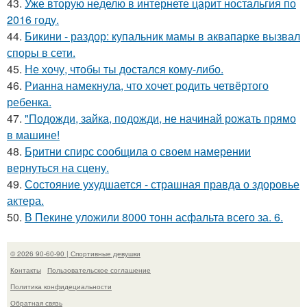
43.
Уже вторую неделю в интернете царит ностальгия по
2016 году.
44.
Бикини - раздор: купальник мамы в аквапарке вызвал
споры в сети.
45.
Не хочу, чтобы ты достался кому-либо.
46.
Рианна намекнула, что хочет родить четвёртого
ребенка.
47.
"Подожди, зайка, подожди, не начинай рожать прямо
в машине!
48.
Бритни спирс сообщила о своем намерении
вернуться на сцену.
49.
Состояние ухудшается - страшная правда о здоровье
актера.
50.
В Пекине уложили 8000 тонн асфальта всего за. 6.
© 2026 90-60-90 | Спортивные девушки
Контакты
Пользовательское соглашение
Политика конфидециальности
Обратная связь