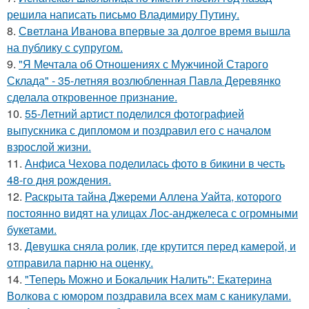
решила написать письмо Владимиру Путину.
8.
Светлана Иванова впервые за долгое время вышла
на публику с супругом.
9.
"Я Мечтала об Отношениях с Мужчиной Старого
Склада" - 35-летняя возлюбленная Павла Деревянко
сделала откровенное признание.
10.
55-Летний артист поделился фотографией
выпускника с дипломом и поздравил его с началом
взрослой жизни.
11.
Анфиса Чехова поделилась фото в бикини в честь
48-го дня рождения.
12.
Раскрыта тайна Джереми Аллена Уайта, которого
постоянно видят на улицах Лос-анджелеса с огромными
букетами.
13.
Девушка сняла ролик, где крутится перед камерой, и
отправила парню на оценку.
14.
"Теперь Можно и Бокальчик Налить": Екатерина
Волкова с юмором поздравила всех мам с каникулами.