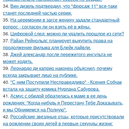
34.
Вин дизель подтвердил, что "форсаж 11" все-таки
станет последней частью серии.
35.
На церемонии в загсе жениху задали стандартный
вопрос - согласен ли он взять её в жёны.
36.
Цифровой след: можно ли удалить прошлое из сети?
37.
Райан Рейнольдс планирует выкупить права на
продолжение фильма для Блейк лайвли.
38.
Джей александр после пережитого инсульта не
может ходить.
39.
Леонардо ди каприо наконец объяснил, почему
всегда закрывает лицо на публике.
40.
"С ним Поступили Несправедливо" - Ксения Собчак
встала на защиту комика Нурлана Сабурова.
41.
Асмус с обидой обратилась к маме в ее день
рождения: "Когда-нибудь я Перестану Тебе Доказывать,
и мы Обнимемся на Полную".
42.
Российские звездные отцы, которые присутствовали
на рождении своих детей в первые секунды жизни: