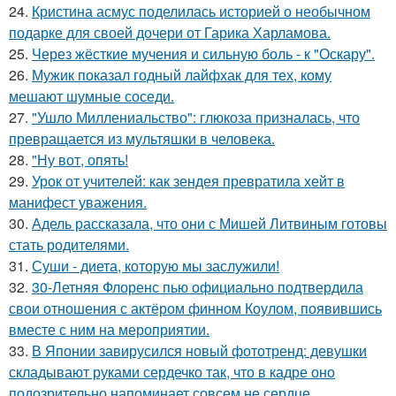
24.
Кристина асмус поделилась историей о необычном
подарке для своей дочери от Гарика Харламова.
25.
Через жёсткие мучения и сильную боль - к "Оскару".
26.
Мужик показал годный лайфхак для тех, кому
мешают шумные соседи.
27.
"Ушло Миллениальство": глюкоза призналась, что
превращается из мультяшки в человека.
28.
"Ну вот, опять!
29.
Урок от учителей: как зендея превратила хейт в
манифест уважения.
30.
Адель рассказала, что они с Мишей Литвиным готовы
стать родителями.
31.
Суши - диета, которую мы заслужили!
32.
30-Летняя Флоренс пью официально подтвердила
свои отношения с актёром финном Коулом, появившись
вместе с ним на мероприятии.
33.
В Японии завирусился новый фототренд: девушки
складывают руками сердечко так, что в кадре оно
подозрительно напоминает совсем не сердце.