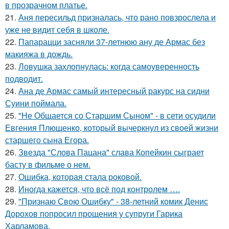
в прозрачном платье.
21.
Аня пересильд призналась, что рано повзрослела и
уже не видит себя в школе.
22.
Папарацци засняли 37-летнюю ану де Армас без
макияжа в дождь.
23.
Ловушка захлопнулась: когда самоуверенность
подводит.
24.
Ана де Армас самый интересный ракурс на сидни
Суини поймала.
25.
"Не Общается со Старшим Сыном" - в сети осудили
Евгения Плющенко, который вычеркнул из своей жизни
старшего сына Егора.
26.
Звезда "Слова Пацана" слава Копейкин сыграет
басту в фильме о нем.
27.
Ошибка, которая стала роковой.
28.
Иногда кажется, что всё под контролем ….
29.
"Признаю Свою Ошибку" - 38-летний комик Денис
Дорохов попросил прощения у супруги Гарика
Харламова.