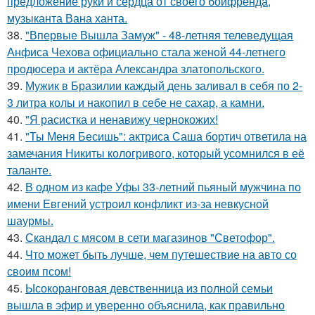
предложение руки и сердца от своего бойфренда,
музыканта Вана ханта.
38.
"Впервые Вышла Замуж" - 48-летняя телеведущая
Анфиса Чехова официально стала женой 44-летнего
продюсера и актёра Александра златопольского.
39.
Мужик в Бразилии каждый день заливал в себя по 2-
3 литра колы и накопил в себе не сахар, а камни.
40.
"Я расистка и ненавижу чернокожих!
41.
"Ты Меня Бесишь": актриса Саша бортич ответила на
замечания Никиты кологривого, который усомнился в её
таланте.
42.
В одном из кафе Уфы 33-летний пьяный мужчина по
имени Евгений устроил конфликт из-за невкусной
шаурмы.
43.
Скандал с мясом в сети магазинов "Светофор".
44.
Что может быть лучше, чем путешествие на авто со
своим псом!
45.
Ысокоранговая девственница из полной семьи
вышла в эфир и уверенно объяснила, как правильно