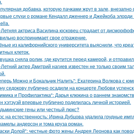
.
пулярная добавка, которую пачками жрут в зале, внезапно
рвые слухи о романе Кендалл дженнер и Джейкоба элорди 
ella.
-Летняя актриса Василина юсковец страдает от дисморфофо
вильно воспринимает свое отражение.
ёные из калифорнийского университета выяснили, что кре
итных клеток.
вушка сняла ролик, где крутится перед камерой, и отправил
-Летний актер Дмитрий нагиев известен не только своим та
й.
еперь Можно и Бокальчик Налить": Екатерина Волкова с юм
ну седокову публично осадили на концерте Любови успенск
имика и Профилактика": Дарья клюкина о раннем знакомств
н хэтэуэй впервые публично поделилась личной историей.
дьминские гены или честный люкс?
рс на естественность: Ирина Дубцова удалила грудные импл
памелы андерсон и тома круза роман.
аски Долой": честные фото жены Андрея Леонова как повод