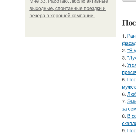
Мне 33. Работаю, люблю активные
выходные, спонтанные поездки и
вечера в хорошей компании.
Пос
1.
Ран
фасад
2.
"Я 
3.
"Лу
4.
Уго
пресе
5.
Пос
мужск
6.
Люб
7.
Эми
за се
8.
В с
скапл
9.
Пос