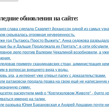
ледние обновления на сайте:
няя слава сделала Скарлетт йоханссон одной из самых узн
ом скрывалась огромная неуверенность.
уже год Пытаюсь Просто Выжить": Анна седокова разрыдалас
чше бы и Дальше Продолжала их Прятать": в сети обсудили
ловное дело против Валерии Чекалиной возобновили, а уже 
чения.
ледовав примеру скандинавских стран, администрация не
им в вопросах внешнего вида у воды.
овь зла, а интернет уже открыл папку с доказательствами.
ли ратаковски продала права на свою ещё не написанную кн
мизначную сумму.
оцсетях раскрутили миф о "Кортизоловом Животе" - будто х
иваться именно на талии.
ле разрыва Юлия Барановская и Андрей Аршавин почти ниг