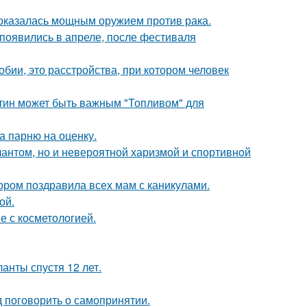
 оказалась мощным оружием против рака.
появились в апреле, после фестиваля
бии, это расстройства, при котором человек
атин может быть важным "Топливом" для
а парню на оценку.
лантом, но и невероятной харизмой и спортивной
ором поздравила всех мам с каникулами.
ой.
е с косметологией.
анты спустя 12 лет.
 поговорить о самопринятии.