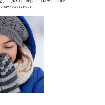
удеса. Для примера возьмем простой
омолаживают лицо?