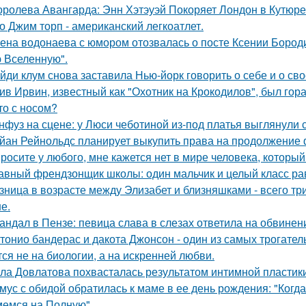
оролева Авангарда: Энн Хэтэуэй Покоряет Лондон в Кутюре о
о Джим торп - американский легкоатлет.
ена водонаева с юмором отозвалась о посте Ксении Бороди
 Вселенную".
йди клум снова заставила Нью-йорк говорить о себе и о сво
ив Ирвин, известный как "Охотник на Крокодилов", был гор
то с носом?
нфуз на сцене: у Люси чеботиной из-под платья выглянули с
йан Рейнольдс планирует выкупить права на продолжение 
росите у любого, мне кажется нет в мире человека, который
авный френдзонщик школы: один мальчик и целый класс ра
зница в возрасте между Элизабет и близняшками - всего три
е.
андал в Пензе: певица слава в слезах ответила на обвинен
тонио бандерас и дакота Джонсон - один из самых трогател
тся не на биологии, а на искренней любви.
ла Довлатова похвасталась результатом интимной пластик
мус с обидой обратилась к маме в ее день рождения: "Когд
емся на Полную".