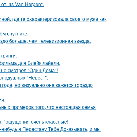
т Iris Van Herpen".
ной, где та охарактеризовала своего мужа как
ём спутнике.
аздо больше, чем телевизионная звезда.
тринги.
фильма для Блейк лайвли.
 не смотрел "Один Дома"!
внодушных "Невест".
 года, но визуально она кажется гораздо
ия.
ьных примеров того, что настоящая семья
и: "ощущения очень классные!
а-нибудь я Перестану Тебе Доказывать, и мы