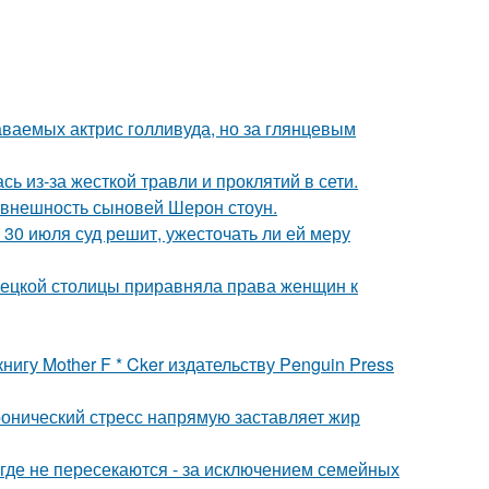
аваемых актрис голливуда, но за глянцевым
ь из-за жесткой травли и проклятий в сети.
 внешность сыновей Шерон стоун.
30 июля суд решит, ужесточать ли ей меру
мецкой столицы приравняла права женщин к
игу Mother F * Cker издательству Penguin Press
ронический стресс напрямую заставляет жир
де не пересекаются - за исключением семейных