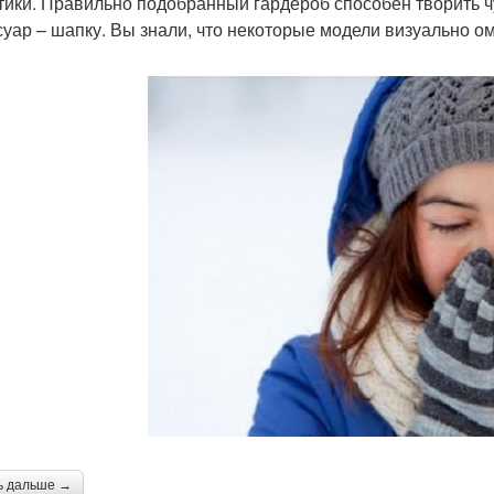
тики. Правильно подобранный гардероб способен творить ч
суар – шапку. Вы знали, что некоторые модели визуально 
ь дальше →