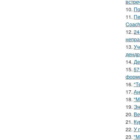
встреч
10.
По
11.
Пе
Coach
12.
24
непра
13.
Уч
дендр
14.
Де
15.
57
формо
16.
"Т
17.
Ан
18.
"М
19.
Эн
20.
Ве
21.
Ку
22.
У 
23.
"М