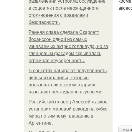
косме
развлечений устроила обсуждение
аксес
в соцсетях после неожиданного
столкновения с правилами
безопасности.
Ранняя слава сделала Скарлетт
йоханссон одной из самых
узнаваемых актрис голливуда, но за
глянцевым фасадом скрывалась
огромная неуверенность.
В соцсетях набирают популярность
чипсы из крапивы, которые
пользователи в комментариях
называют неожиданно вкусными.
Российский пловец Алексей жарков
установил мировой рекорд на кубке
мира по зимнему плаванию в
Аргентине.
читат