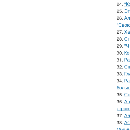
24.
"К
25.
Эт
26.
Ал
"Свою
27.
Ха
28.
Ст
29.
"Ч
30.
Ко
31.
Ра
32.
Сп
33.
Гл
34.
Ра
больш
35.
Ск
36.
Ан
строи
37.
Ал
38.
Ас
Обним