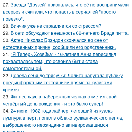
27.
Звезда "Друзей" призналась, что её не воспринимали
всерьез и считали, что попасть в сериал ей "просто
повезло".
28.
Винчик уже не справляется со стрессом?
29.
В сети обсуждают внешность 62-летнего Брэда питта.
30.
Актер Николас Брэндон скончался во сне от
естественных причин, сообщили его родственники.
31.
"Я Теперь Хозяйка" - 16-летняя Анна пересильд
похвасталась тем, что освоила быт и стала
самостоятельной.
32.
Довела себя до трясучки: Лолита напугала публику
предынфарктным состоянием прямо за кулисами
кремля.
33.
Фитнес хаус в набережных челнах отметил свой
четвёртый день рождения - и это было супер!
34.
24 июня 1982 года лайнер, летевший из куала-
лумпура в перт, попал в облако вулканического пепла,
выброшенного неожиданно активировавшимся
вулканом.