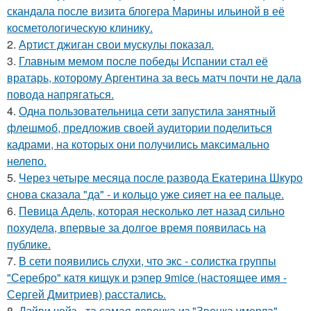
скандала после визита блогера Марины ильиной в её
косметологическую клинику.
2.
Артист джиган свои мускулы показал.
3.
Главным мемом после победы Испании стал её
вратарь, которому Аргентина за весь матч почти не дала
повода напрягаться.
4.
Одна пользовательница сети запустила занятный
флешмоб, предложив своей аудитории поделиться
кадрами, на которых они получились максимально
нелепо.
5.
Через четыре месяца после развода Екатерина Шкуро
снова сказала "да" - и кольцо уже сияет на ее пальце.
6.
Певица Адель, которая несколько лет назад сильно
похудела, впервые за долгое время появилась на
публике.
7.
В сети появились слухи, что экс - солистка группы
"Серебро" катя кищук и рэпер 9mice (настоящее имя -
Сергей Дмитриев) расстались.
8.
Дэйви чейз - та самая девочка из "Звонка умерла".