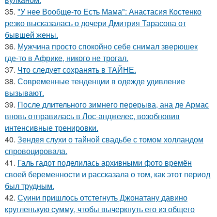
35.
"У нее Вообще-то Есть Мама": Анастасия Костенко
резко высказалась о дочери Дмитрия Тарасова от
бывшей жены.
36.
Мужчина просто спокойно себе снимал зверюшек
где-то в Африке, никого не трогал.
37.
Что следует сохранять в ТАЙНЕ.
38.
Современные тенденции в одежде удивление
вызывают.
39.
После длительного зимнего перерыва, ана де Армас
вновь отправилась в Лос-анджелес, возобновив
интенсивные тренировки.
40.
Зендея слухи о тайной свадьбе с томом холландом
спровоцировала.
41.
Галь гадот поделилась архивными фото времён
своей беременности и рассказала о том, как этот период
был трудным.
42.
Суини пришлось отстегнуть Джонатану давино
кругленькую сумму, чтобы вычеркнуть его из общего