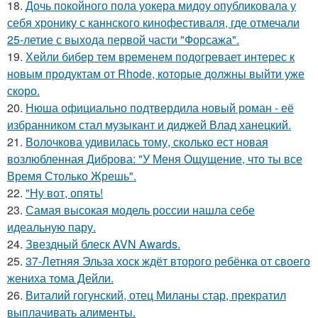
18.
Дочь покойного пола уокера мидоу опубликовала у
себя хронику с каннского кинофестиваля, где отмечали
25-летие с выхода первой части "Форсажа".
19.
Хейли бибер тем временем подогревает интерес к
новым продуктам от Rhode, которые должны выйти уже
скоро.
20.
Нюша официально подтвердила новый роман - её
избранником стал музыкант и диджей Влад ханецкий.
21.
Волочкова удивилась тому, сколько ест новая
возлюбленная Диброва: "У Меня Ощущение, что ты все
Время Столько Жрешь".
22.
"Ну вот, опять!
23.
Самая высокая модель россии нашла себе
идеальную пару.
24.
Звездный блеск AVN Awards.
25.
37-Летняя Эльза хоск ждёт второго ребёнка от своего
жениха тома Дейли.
26.
Виталий гогунский, отец Миланы стар, прекратил
выплачивать алименты.