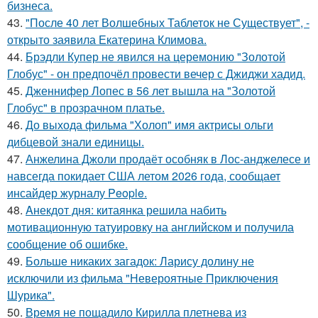
бизнеса.
43.
"После 40 лет Волшебных Таблеток не Существует", -
открыто заявила Екатерина Климова.
44.
Брэдли Купер не явился на церемонию "Золотой
Глобус" - он предпочёл провести вечер с Джиджи хадид.
45.
Дженнифер Лопес в 56 лет вышла на "Золотой
Глобус" в прозрачном платье.
46.
До выхода фильма "Холоп" имя актрисы ольги
дибцевой знали единицы.
47.
Анжелина Джоли продаёт особняк в Лос-анджелесе и
навсегда покидает США летом 2026 года, сообщает
инсайдер журналу People.
48.
Aнекдот дня: китаянка решила набить
мотивационную татуировку на английском и получила
сообщение об ошибке.
49.
Больше никаких загадок: Ларису долину не
исключили из фильма "Невероятные Приключения
Шурика".
50.
Время не пощадило Кирилла плетнева из