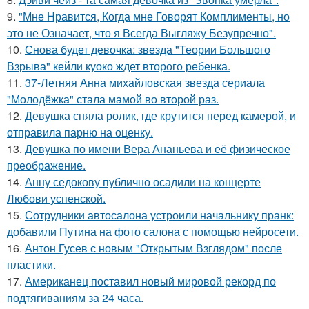
9.
"Мне Нравится, Когда мне Говорят Комплименты, но
это не Означает, что я Всегда Выгляжу Безупречно".
10.
Снова будет девочка: звезда "Теории Большого
Взрыва" кейли куоко ждет второго ребенка.
11.
37-Летняя Анна михайловская звезда сериала
"Молодёжка" стала мамой во второй раз.
12.
Девушка сняла ролик, где крутится перед камерой, и
отправила парню на оценку.
13.
Девушка по имени Вера Ананьева и её физическое
преображение.
14.
Анну седокову публично осадили на концерте
Любови успенской.
15.
Сотрудники автосалона устроили начальнику пранк:
добавили Путина на фото салона с помощью нейросети.
16.
Антон Гусев с новым "Открытым Взглядом" после
пластики.
17.
Американец поставил новый мировой рекорд по
подтягиваниям за 24 часа.