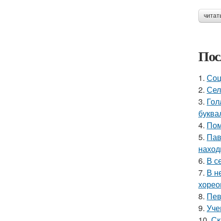
читат
Пос
1.
Соц
2.
Сел
3.
Гол
буква
4.
Пом
5.
Пав
наход
6.
В с
7.
В н
хорео
8.
Пев
9.
Уче
10.
Ск