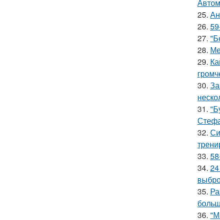
Автом
25.
Ан
26.
59
27.
"Б
28.
Ме
29.
Ка
громч
30.
За
неско
31.
"Б
Стефа
32.
Си
трени
33.
58
34.
24
выбро
35.
Ра
больш
36.
"М