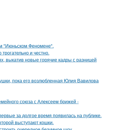
ом "Июньском Феномене".
о трогательно и честно.
ях, выкатив новые горячие кадры с разницей
ушки, пока его возлюбленная Юлия Вавилова
мейного союза с Алексеем брижей -
впервые за долгое время появилась на публике.
оторой выступают кошки.
строить очередное безумное шоу.