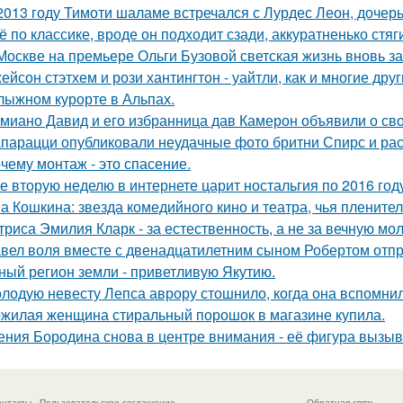
2013 году Тимоти шаламе встречался с Лурдес Леон, дочер
ё по классике, вроде он подходит сзади, аккуратненько стя
Москве на премьере Ольги Бузовой светская жизнь вновь з
ейсон стэтхем и рози хантингтон - уайтли, как и многие дру
лыжном курорте в Альпах.
миано Давид и его избранница дав Камерон объявили о св
парацци опубликовали неудачные фото бритни Спирс и рас
чему монтаж - это спасение.
е вторую неделю в интернете царит ностальгия по 2016 год
а Кошкина: звезда комедийного кино и театра, чья пленител
триса Эмилия Кларк - за естественность, а не за вечную мо
вел воля вместе с двенадцатилетним сыном Робертом отпр
ный регион земли - приветливую Якутию.
лодую невесту Лепса аврору стошнило, когда она вспомни
жилая женщина стиральный порошок в магазине купила.
ения Бородина снова в центре внимания - её фигура вызыв
онтакты
Пользовательское соглашение
Обратная связь