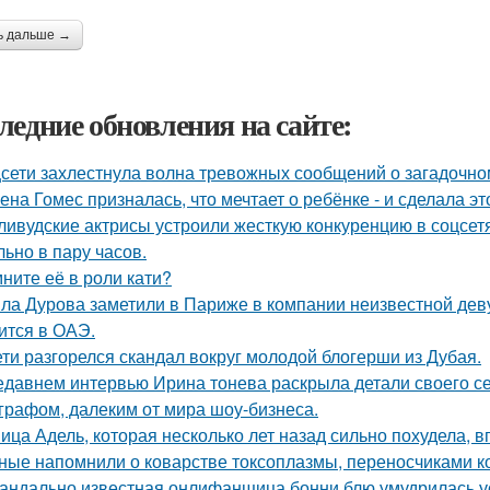
ь дальше →
ледние обновления на сайте:
сети захлестнула волна тревожных сообщений о загадочн
ена Гомес призналась, что мечтает о ребёнке - и сделала эт
ливудские актрисы устроили жесткую конкуренцию в соцсет
льно в пару часов.
ните её в роли кати?
ла Дурова заметили в Париже в компании неизвестной дев
ится в ОАЭ.
ети разгорелся скандал вокруг молодой блогерши из Дубая.
едавнем интервью Ирина тонева раскрыла детали своего се
графом, далеким от мира шоу-бизнеса.
ица Адель, которая несколько лет назад сильно похудела, 
ные напомнили о коварстве токсоплазмы, переносчиками к
андально известная онлифанщица бонни блю умудрилась у