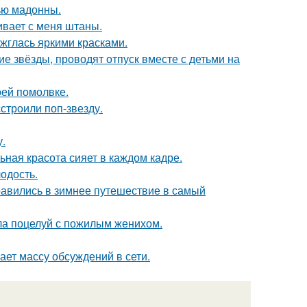
ью мадонны.
гивает с меня штаны.
ажглась яркими красками.
гие звёзды, проводят отпуск вместе с детьми на
оей помолвке.
строили поп-звезду.
у.
ьная красота сияет в каждом кадре.
лодость.
авились в зимнее путешествие в самый
ла поцелуй с пожилым женихом.
ает массу обсуждений в сети.