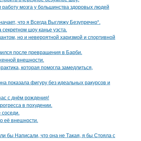
 и работу мозга у большинства здоровых людей
начает, что я Всегда Выгляжу Безупречно".
 секретном шоу канье уэста.
лантом, но и невероятной харизмой и спортивной
нился после превращения в Барби.
аженной внешности.
практика, которая помогла замедлиться,
е она показала фигуру без идеальных ракурсов и
ас с днём рождения!
рогресса в похудении.
 соседи.
 о её внешности.
ли бы Написали, что она не Такая, я бы Стояла с