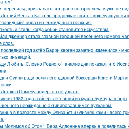
атом".
я пересильд призналась, что рано повзрослела и уже не вид
-Летний Венсан Кассель продолжает жить свою лучшую жиз
езобидный" образ и неожиданная реакция.
ткость и стиль: когда хобби становится искусством.
йли дженнер стала главной героиней весеннего номера Vanity 
е слов.
 последний год актёр Барри кеоган заметно изменился - мно
лько инъекций.
уду Любить, Словно Родного": анализ днк показал, что Иос
на.
дни Суини ради роли легендарной боксерши Кристи Марти
ровки.
-Летнюю Памелу андерсон не узнать!
 июня 1982 года лайнер, летевший из куала-лумпура в перт,
шенного неожиданно активировавшимся вулканом.
зница в возрасте между Элизабет и близняшками - всего три
е.
ы Молимся об Этом": Вера Алдонина впервые поделилась н