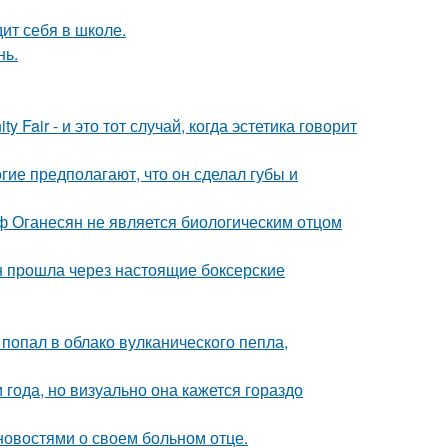
ит себя в школе.
нь.
Fair - и это тот случай, когда эстетика говорит
гие предполагают, что он сделал губы и
иф Оганесян не является биологическим отцом
н прошла через настоящие боксерские
 попал в облако вулканического пепла,
 года, но визуально она кажется гораздо
овостями о своем больном отце.