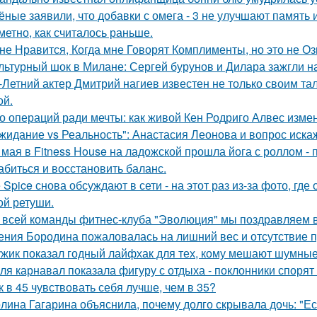
ёные заявили, что добавки с омега - 3 не улучшают память
аметно, как считалось раньше.
не Нравится, Когда мне Говорят Комплименты, но это не Оз
льтурный шок в Милане: Сергей бурунов и Дилара зажгли на
-Летний актер Дмитрий нагиев известен не только своим та
й.
о операций ради мечты: как живой Кен Родриго Алвес изме
жидание vs Реальность": Анастасия Леонова и вопрос иск
 мая в Fitness House на ладожской прошла йога с роллом - 
абиться и восстановить баланс.
e Spice снова обсуждают в сети - на этот раз из-за фото, гд
ой ретуши.
 всей команды фитнес-клуба "Эволюция" мы поздравляем в
ения Бородина пожаловалась на лишний вес и отсутствие п
жик показал годный лайфхак для тех, кому мешают шумные
ля карнавал показала фигуру с отдыха - поклонники спорят
к в 45 чувствовать себя лучше, чем в 35?
лина Гагарина объяснила, почему долго скрывала дочь: "Ес