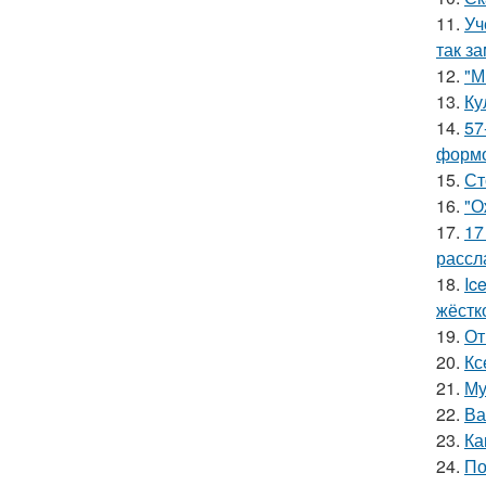
11.
Уч
так з
12.
"М
13.
Ку
14.
57
формо
15.
Ст
16.
"О
17.
17
рассл
18.
Ic
жёстк
19.
От
20.
Кс
21.
Му
22.
Ва
23.
Ка
24.
По