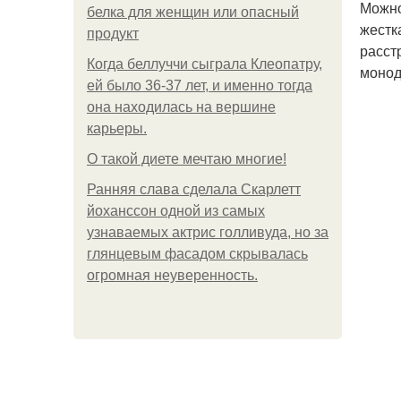
Можно
белка для женщин или опасный
жестк
продукт
расст
Когда беллуччи сыграла Клеопатру,
монод
ей было 36-37 лет, и именно тогда
она находилась на вершине
карьеры.
О такой диете мечтаю многие!
Ранняя слава сделала Скарлетт
йоханссон одной из самых
узнаваемых актрис голливуда, но за
глянцевым фасадом скрывалась
огромная неуверенность.