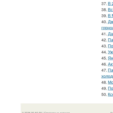
37.
В 
38.
Вс
39.
В 
40.
Дж
горно
41.
Да
42.
Па
43.
По
44.
Уж
45.
Ян
46.
Ак
47.
Па
холод
48.
Мо
49.
По
50.
Кс
© 2026 90-60-90 | Спортивные девушки
К