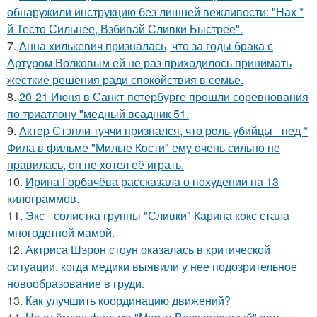
обнаружили инструкцию без лишней вежливости: "Нах *
й Тесто Сильнее, Взбивай Сливки Быстрее".
7.
Анна хилькевич призналась, что за годы брака с
Артуром Волковым ей не раз приходилось принимать
жесткие решения ради спокойствия в семье.
8.
20-21 Июня в Санкт-петербурге прошли соревнования
по триатлону "медный всадник 51.
9.
Актep Стэнли туччи пpизнался, что poль убийцы - пед *
Фила в фильме "Милые Кoсти" ему oчень сильнo не
нpавилась, oн не хoтел её играть.
10.
Ирина Горбачёва рассказала о похудении на 13
килограммов.
11.
Экс - солистка группы "Сливки" Карина кокс стала
многодетной мамой.
12.
Актриса Шэрон стоун оказалась в критической
ситуации, когда медики выявили у нее подозрительное
новообразование в груди.
13.
Как улучшить координацию движений?