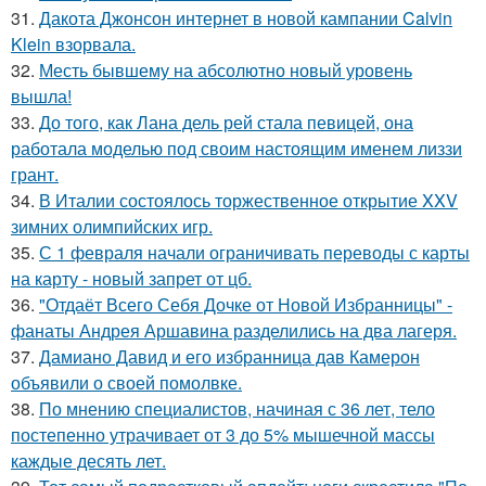
31.
Дакота Джонсон интернет в новой кампании Calvin
Klein взорвала.
32.
Месть бывшему на абсолютно новый уровень
вышла!
33.
До того, как Лана дель рей стала певицей, она
работала моделью под своим настоящим именем лиззи
грант.
34.
В Италии состоялось торжественное открытие XXV
зимних олимпийских игр.
35.
С 1 февраля начали ограничивать переводы с карты
на карту - новый запрет от цб.
36.
"Отдаёт Всего Себя Дочке от Новой Избранницы" -
фанаты Андрея Аршавина разделились на два лагеря.
37.
Дамиано Давид и его избранница дав Камерон
объявили о своей помолвке.
38.
По мнению специалистов, начиная с 36 лет, тело
постепенно утрачивает от 3 до 5% мышечной массы
каждые десять лет.