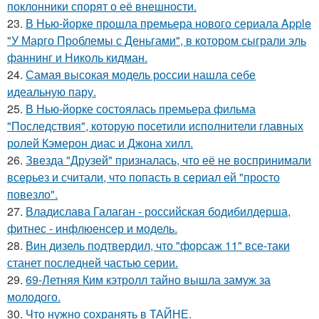
поклонники спорят о её внешности.
23.
В Нью-йорке прошла премьера нового сериала Apple
"У Марго Проблемы с Деньгами", в котором сыграли эль
фаннинг и Николь кидман.
24.
Самая высокая модель россии нашла себе
идеальную пару.
25.
В Нью-йорке состоялась премьера фильма
"Последствия", которую посетили исполнители главных
ролей Кэмерон диас и Джона хилл.
26.
Звезда "Друзей" призналась, что её не воспринимали
всерьез и считали, что попасть в сериал ей "просто
повезло".
27.
Владислава Галаган - российская бодибилдерша,
фитнес - инфлюенсер и модель.
28.
Вин дизель подтвердил, что "форсаж 11" все-таки
станет последней частью серии.
29.
69-Летняя Ким кэтролл тайно вышла замуж за
молодого.
30.
Что нужно сохранять в ТАЙНЕ.