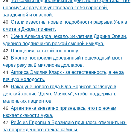
39.
Тот самый подростковый апдейт: ноги скрестила "По-
новому" и сразу почувствовала себя взрослой,
загадочной и опасной.
40.
Стали известны новые подробности разрыва Уилла
смита и Джады пинкетт.
41.
Жена Александра цекало, 34-летняя Дарина Эрвин,
удивила подписчиков резкой сменой имиджа.
42.
Прощения за такой тон прошу.
43.
В конго построили деревянный пешеходный мост
через реку за 2 миллиона долларов.
44.
Актриса Эмилия Кларк - за естественность, а не за
вечную молодость.
45.
Накануне нового года Юра Борисов заглянул в
детский хоспис "Дом с Маяком", чтобы поддержать
маленьких пациентов.
46.
Аргентинка внезапно призналась, что по ночам
нюхает скакости мужа.
47.
Рейс из Европы в Бразилию пришлось отменить из-
за повреждённого стекла кабины.