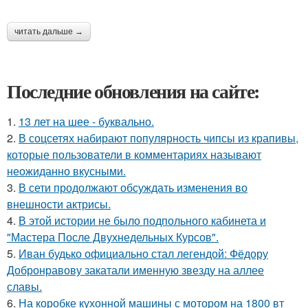
читать дальше →
Последние обновления на сайте:
1.
13 лет на шее - буквально.
2.
В соцсетях набирают популярность чипсы из крапивы,
которые пользователи в комментариях называют
неожиданно вкусными.
3.
В сети продолжают обсуждать изменения во
внешности актрисы.
4.
В этой истории не было подпольного кабинета и
"Мастера После Двухнедельных Курсов".
5.
Иван будько официально стал легендой: Фёдору
Добронравову закатали именную звезду на аллее
славы.
6.
На коробке кухонной машины с мотором на 1800 вт