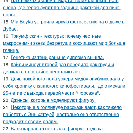
14.
На съёмках фильма "Марти Великолепный" есть
сцена, где героя лупят по заднице ракеткой для пинг-
понга.
15.
Mia Boyka устроила яркую фотосессию на отдыхе в
Дубае.
16.
Триумф скин - текстуры: почему честные
макроснимки звезд без ретуши восхищают мир больше
глянца.
17.
Генетика из тени раньше диплома вышла.
18.
Кайли миноуг второй раз победила рак груди и
держала это в тайне несколько лет.
19.
Дочь покойного пола уокера мидоу опубликовала у
себя хронику с каннского кинофестиваля, где отмечали
25-летие с выхода первой части "Форсажа".
20.
Джинсы, которые моделируют фигуру!
21.
Некоторые в голливуде рассказывают, как тяжело
работать с Энн хэтэуэй, настолько она ответственно
подходит к своим ролям.
22.
Валя карнавал показала фигуру с отдыха -