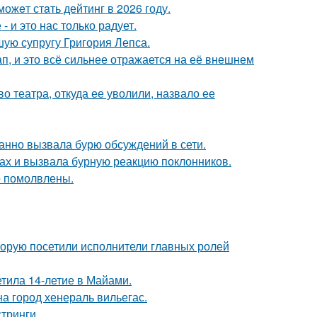
ожeт стaть дейтинг в 2026 году.
 и это нас только радует.
ую супругу Григория Лепса.
, и это всё сильнее отражается на её внешнем
 театра, откуда ее уволили, назвало ее
анно вызвала бурю обсуждений в сети.
ах и вызвала бурную реакцию поклонников.
о помолвлены.
торую посетили исполнители главных ролей
етила 14-летие в Майами.
а город хенераль вильегас.
тринги.