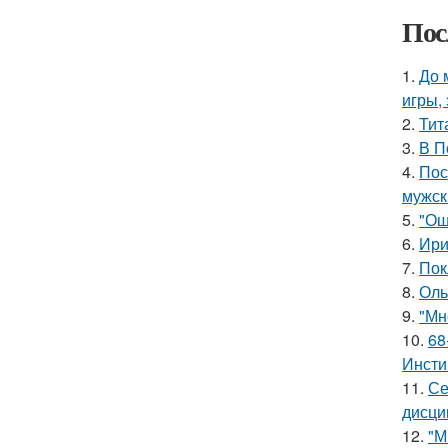
Пос
1.
До 
игры,
2.
Тит
3.
В П
4.
Пос
мужск
5.
"Ош
6.
Ири
7.
Пок
8.
Оль
9.
"Мн
10.
68
Инсти
11.
Се
дисци
12.
"М