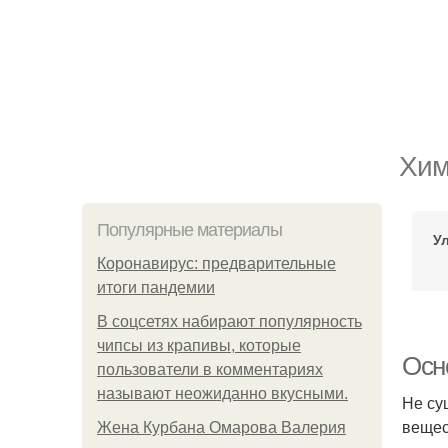
Хим
Популярные материалы
У
Коронавирус: предварительные
итоги пандемии
В соцсетях набирают популярность
чипсы из крапивы, которые
Осн
пользователи в комментариях
называют неожиданно вкусными.
Не су
вещес
Жена Курбана Омарова Валерия