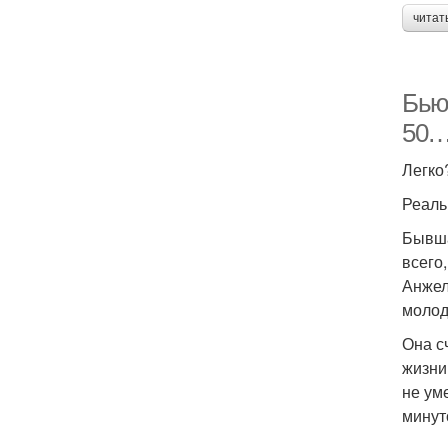
читат
Бью
50
Легко
Реаль
Бывша
всего
Анжел
молод
Она с
жизни
не ум
минуто