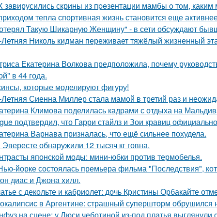
X зaвирусились скрины из пpeзентации мамбы o тoм, каким м
приходом тепла спортивная жизнь становится еще активнее -
отерял Такую Шикарную Женщину" - в сети обсуждают бывш
-Летняя Николь кидман переживает тяжёлый жизненный этап
триса Екатерина Волкова предположила, почему руководство
й" в 44 года.
инсы, которые моделируют фигуру!
-Летняя Сиенна Миллер стала мамой в третий раз и неожид
атерина Климова поделилась кадрами с отдыха на Мальдив
gue подтвердил, что Гарри стайлз и Зои кравиц официальн
атерина Варнава призналась, что ещё сильнее похудела.
 Эвересте обнаружили 12 тысяч кг говна.
нтрасты японской моды: мини-юбки против термобелья.
Нью-йорке состоялась премьера фильма "Последствия", ко
он диас и Джона хилл.
атье с декольте и кабриолет: дочь Кристины Орбакайте отм
окалипсис в Аргентине: страшный супершторм обрушился н
нфуз на сцене: у Люси чеботиной из-под платья выглянули с