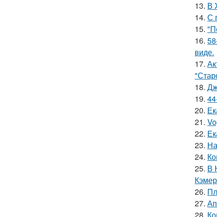
13.
В 
14.
С 
15.
"П
16.
58
виде.
17.
Ак
"Старо
18.
Дж
19.
44
20.
Ек
21.
Vo
22.
Ек
23.
На
24.
Ко
25.
В 
Кэмер
26.
Пл
27.
Ап
28.
Ко