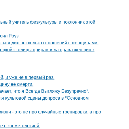
ьный учитель физкультуры и поклонник этой
сил Роуз.
 заводил несколько отношений с женщинами.
мецкой столицы приравняла права женщин к
, и уже не в первый раз.
щину её смерти.
чает, что я Всегда Выгляжу Безупречно".
для культовой сцены допроса в "Основном
изни - это не про случайные тренировки, а про
е с косметологией.