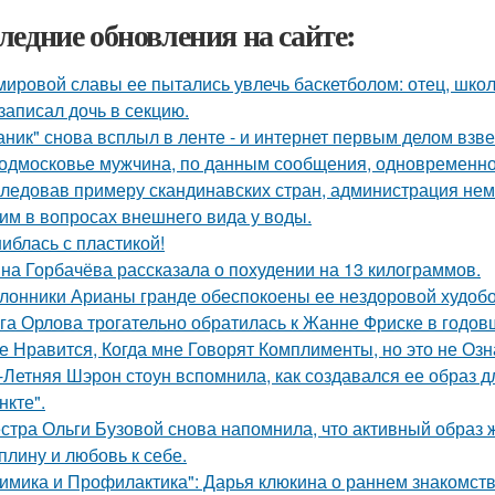
ледние обновления на сайте:
мировой славы ее пытались увлечь баскетболом: отец, школ
 записал дочь в секцию.
аник" снова всплыл в ленте - и интернет первым делом взве
одмосковье мужчина, по данным сообщения, одновременно
ледовав примеру скандинавских стран, администрация не
им в вопросах внешнего вида у воды.
иблась с пластикой!
на Горбачёва рассказала о похудении на 13 килограммов.
лонники Арианы гранде обеспокоены ее нездоровой худобой
га Орлова трогательно обратилась к Жанне Фриске в годов
е Нравится, Когда мне Говорят Комплименты, но это не Озна
-Летняя Шэрон стоун вспомнила, как создавался ее образ 
нкте".
стра Ольги Бузовой снова напомнила, что активный образ ж
плину и любовь к себе.
имика и Профилактика": Дарья клюкина о раннем знакомств