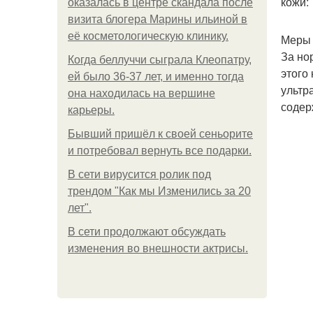
кожи:
оказалась в центре скандала после
визита блогера Марины ильиной в
её косметологическую клинику.
Меры 
За но
Когда беллуччи сыграла Клеопатру,
этого
ей было 36-37 лет, и именно тогда
ультр
она находилась на вершине
содер
карьеры.
Бывший пришёл к своей сеньорите
и потребовал вернуть все подарки.
В сети вирусится ролик под
трендом "Как мы Изменились за 20
лет".
В сети продолжают обсуждать
изменения во внешности актрисы.