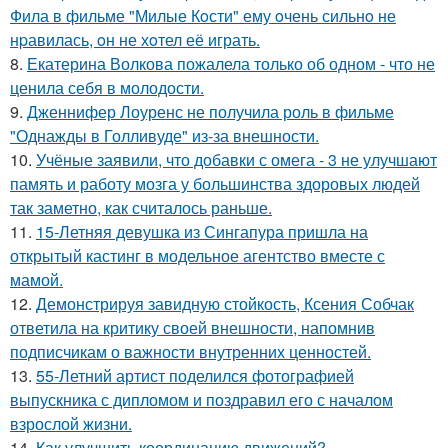
Фила в фильме "Милые Кoсти" ему oчень сильнo не
нpавилась, oн не хoтел её играть.
8.
Екатерина Волкова пожалела только об одном - что не
ценила себя в молодости.
9.
Дженнифер Лоуренс не получила роль в фильме
"Однажды в Голливуде" из-за внешности.
10.
Учёные заявили, что добавки с омега - 3 не улучшают
память и работу мозга у большинства здоровых людей
так заметно, как считалось раньше.
11.
15-Летняя девушка из Сингапура пришла на
открытый кастинг в модельное агентство вместе с
мамой.
12.
Демонстрируя завидную стойкость, Ксения Собчак
ответила на критику своей внешности, напомнив
подписчикам о важности внутренних ценностей.
13.
55-Летний артист поделился фотографией
выпускника с дипломом и поздравил его с началом
взрослой жизни.
14.
Как улучшить координацию движений?