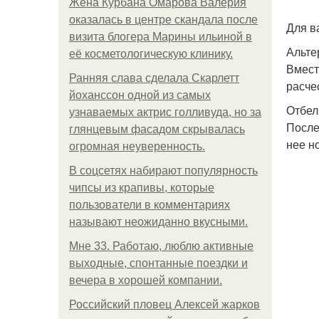
Жена Курбана Омарова Валерия
оказалась в центре скандала после
Для в
визита блогера Марины ильиной в
Альте
её косметологическую клинику.
Вмест
Ранняя слава сделала Скарлетт
расче
йоханссон одной из самых
Отбел
узнаваемых актрис голливуда, но за
После
глянцевым фасадом скрывалась
нее н
огромная неуверенность.
В соцсетях набирают популярность
чипсы из крапивы, которые
пользователи в комментариях
называют неожиданно вкусными.
Мне 33. Работаю, люблю активные
выходные, спонтанные поездки и
вечера в хорошей компании.
Российский пловец Алексей жарков