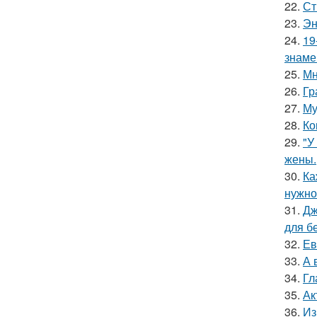
22.
Ст
23.
Эн
24.
19
знаме
25.
Мн
26.
Гр
27.
Му
28.
Ко
29.
"У
жены.
30.
Ка
нужно
31.
Дж
для б
32.
Ев
33.
А 
34.
Гл
35.
Ак
36.
Из