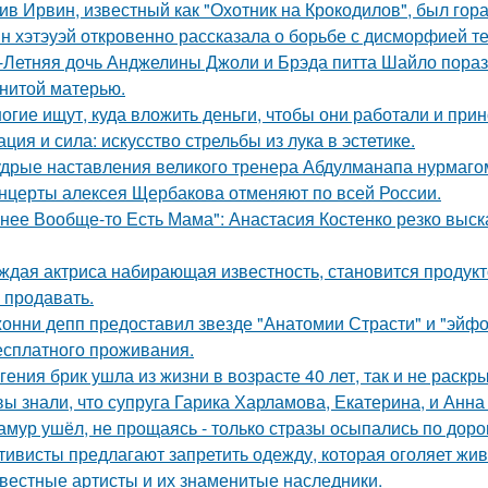
ив Ирвин, известный как "Охотник на Крокодилов", был гор
н хэтэуэй откровенно рассказала о борьбе с дисморфией те
-Летняя дочь Анджелины Джоли и Брэда питта Шайло пораз
нитой матерью.
огие ищут, куда вложить деньги, чтобы они работали и при
ация и сила: искусство стрельбы из лука в эстетике.
дрые наставления великого тренера Абдулманапа нурмаго
нцерты алексея Щербакова отменяют по всей России.
 нее Вообще-то Есть Мама": Анастасия Костенко резко выс
ждая актриса набирающая известность, становится продукт
 продавать.
онни депп предоставил звезде "Анатомии Страсти" и "эйфо
есплатного проживания.
гения брик ушла из жизни в возрасте 40 лет, так и не раскр
вы знали, что супруга Гарика Харламова, Екатерина, и Анна
амур ушёл, не прощаясь - только стразы осыпались по доро
тивисты предлагают запретить одежду, которая оголяет жив
вестные артисты и их знаменитые наследники.