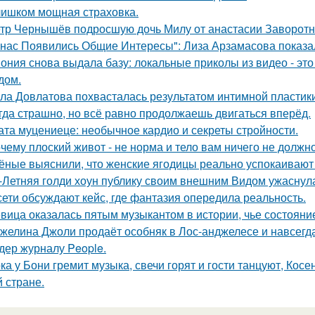
ишком мощная страховка.
тр Чернышёв подросшую дочь Милу от анастасии Заворотн
 нас Появились Общие Интересы": Лиза Арзамасова показа
ония снова выдала базу: локальные приколы из видео - эт
дом.
ла Довлатова похвасталась результатом интимной пластик
гда страшно, но всё равно продолжаешь двигаться вперёд.
ата муцениеце: необычное кардио и секреты стройности.
чему плоский живот - не норма и тело вам ничего не должно
ёные выяснили, что женские ягодицы реально успокаивают
-Летняя голди хоун публику своим внешним Видом ужаснул
сети обсуждают кейс, где фантазия опередила реальность.
вица оказалась пятым музыкантом в истории, чье состоян
желина Джоли продаёт особняк в Лос-анджелесе и навсегд
дер журналу People.
ка у Бони гремит музыка, свечи горят и гости танцуют, Кос
й стране.