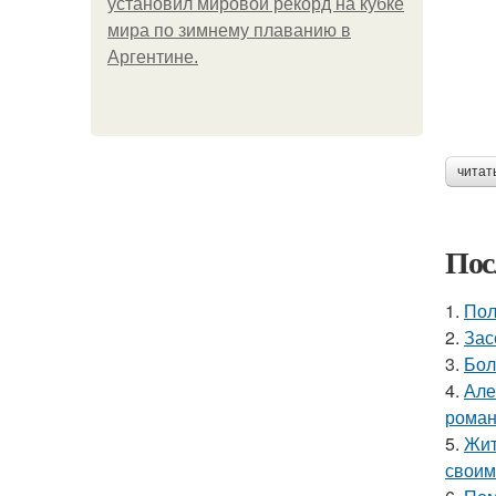
установил мировой рекорд на кубке
мира по зимнему плаванию в
Аргентине.
читат
Пос
1.
Пол
2.
Зас
3.
Бол
4.
Але
роман
5.
Жит
своим