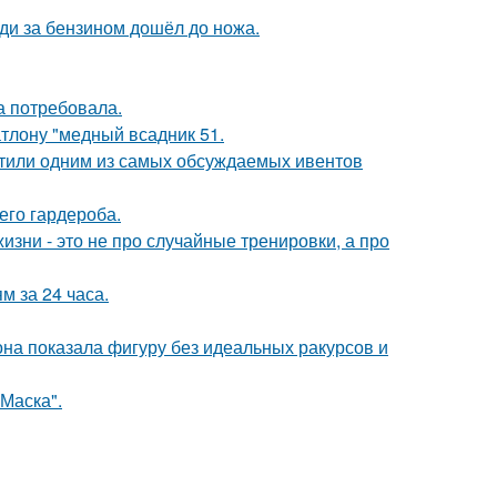
еди за бензином дошёл до ножа.
а потребовала.
тлону "медный всадник 51.
рестили одним из самых обсуждаемых ивентов
его гардероба.
изни - это не про случайные тренировки, а про
 за 24 часа.
е она показала фигуру без идеальных ракурсов и
Маска".