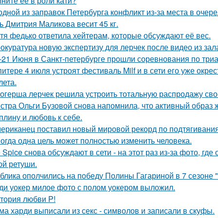
ните её в роли кати?
одной из заправок Петербурга конфликт из-за места в очер
ь Дмитрия Маликова весит 45 кг.
тя федько ответила хейтерам, которые обсуждают её вес.
окуратура новую экспертизу для лерчек после видео из зал
-21 Июня в Санкт-петербурге прошли соревнования по триа
питере 4 июля устроят фестиваль Milf и в сети его уже ок
лета.
огерша лерчек решила устроить тотальную распродажу сво
стра Ольги Бузовой снова напомнила, что активный образ ж
плину и любовь к себе.
ериканец поставил новый мировой рекорд по подтягиваниям
огда одна цель может полностью изменить человека.
e Spice снова обсуждают в сети - на этот раз из-за фото, гд
ой ретуши.
блика ополчились на победу Полины Гагариной в 7 сезоне "
ди уокер милое фото с полом уокером выложил.
тория любви P!
ма харди выписали из секс - символов и записали в скуфы.