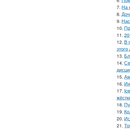
6.
Пом
7.
На 
8.
Доч
9.
Нас
10.
Пр
11.
20
12.
В 
этого 
13.
Бл
14.
Се
дисци
15.
Ам
16.
Ин
17.
Ic
жёстк
18.
Пу
19.
Ко
20.
Ис
21.
То