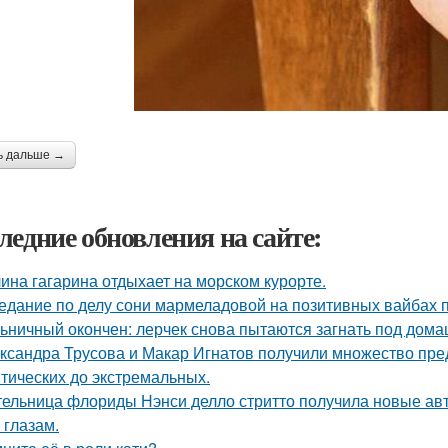
ь дальше →
ледние обновления на сайте:
ина гагарина отдыхает на морском курорте.
едание по делу сони мармеладовой на позитивных вайбах 
ьничный окончен: лерчек снова пытаются загнать под домаш
ксандра Трусова и Макар Игнатов получили множество пред
тических до экстремальных.
ельница флориды Нэнси делло стритто получила новые ав
 глазам.