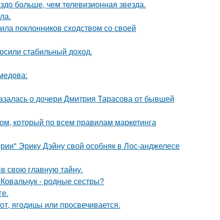
аздо больше, чем телевизионная звезда.
ла.
ила поклонников сходством со своей
носили стабильный доход.
медова:
казалась о дочери Дмитрия Тарасова от бывшей
ом, который по всем правилам маркетинга
рии" Эрику Дэйну свой особняк в Лос-анджелесе
ыв свою главную тайну.
 Ковальчук - родные сестры?
ге.
от, ягодицы или просвечивается.