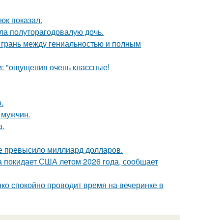
юк показал.
ла полуторагодовалую дочь.
о грань между гениальностью и полным
и: "ощущения очень классные!
.
 мужчин.
а.
ие превысило миллиард долларов.
а покидает США летом 2026 года, сообщает
енко спокойно проводит время на вечеринке в