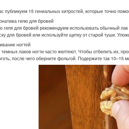
ас публикуем 15 гениальных хитростей, которые точно помо
рнатива гелю для бровей
о геля для бровей рекомендуем использовать обычный лак 
ску для бровей или используйте щетку от старой туши. Уло
ивание ногтей
 темных лаков ногти часто желтеют. Чтобы отбелить их, пр
оготь, после чего оберните фольгой. Подержите так 10–15 ми