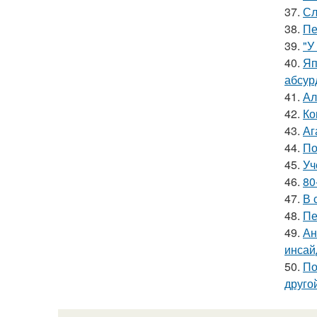
37.
Сл
38.
Пе
39.
"У
40.
Яп
абсур
41.
Ал
42.
Ко
43.
Аг
44.
По
45.
Уч
46.
80
47.
В 
48.
Пе
49.
Ан
инсай
50.
По
друго