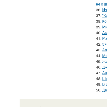
не к 
36.
Из
37.
"К
38.
Ко
39.
Ми
40.
Аг
41.
Рэ
42.
57
43.
Am
44.
Мэ
45.
Же
46.
Дж
47.
Ан
48.
Шт
49.
В 
50.
Де