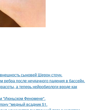
 внешность сыновей Шерон стоун.
м ребра после неудачного падения в бассейн.
 красоты, а теперь нейробиологи вроде как
ом "Июньском Феномене".
лону "медный всадник 51.