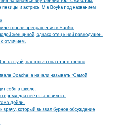
меня начинается внутренний торг с животом.
а певицы и актрисы Mia Boyka под названием
й.
нился после превращения в Барби.
одой женщиной, однако отец к ней равнодушен.
 с отличием.
нн хэтэуэй, настолько она ответственно
ивале Coachella начали называть "Самой
ит себя в школе.
о время для неё остановилось.
тома Дейли.
 к врачу, который вызвал бурное обсуждение
.