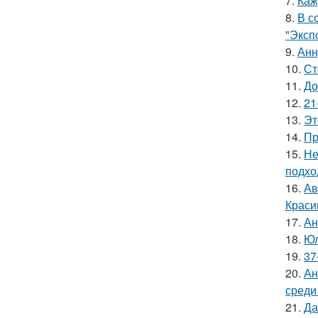
7.
Каж
8.
В с
"Эксп
9.
Анн
10.
Ст
11.
До
12.
21
13.
Эт
14.
Пр
15.
Не
подхо
16.
Ав
Краси
17.
Ан
18.
Юл
19.
37
20.
Ан
среди
21.
Да