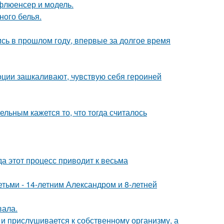
флюенсер и модель.
ного белья.
ись в прошлом году, впервые за долгое время
моции зашкаливают, чувствую себя героиней
ельным кажется то, что тогда считалось
да этот процесс приводит к весьма
тьми - 14-летним Александром и 8-летней
вала.
 и прислушивается к собственному организму, а