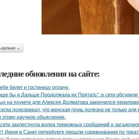
ь дальше →
ледние обновления на сайте:
тебе билет и гостиницу оплачу.
чше бы и Дальше Продолжала их Прятать": в сети обсудили
ых на пхукете для Алексея Долматова закончился переломо
сегда подозревал, что женская грудь полезна не только для
 этому научное объяснение.
сети захлестнула волна тревожных сообщений о загадочн
21 Июня в Санкт-петербурге прошли соревнования по триат