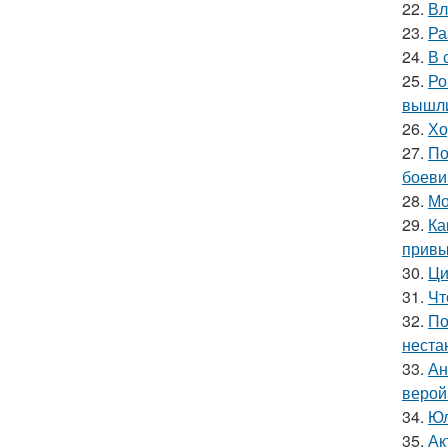
22.
Вл
23.
Ра
24.
В 
25.
Ро
вышли
26.
Хо
27.
По
боеви
28.
Мо
29.
Ка
привы
30.
Ци
31.
Чт
32.
По
неста
33.
Ан
верой
34.
Юл
35.
Ак