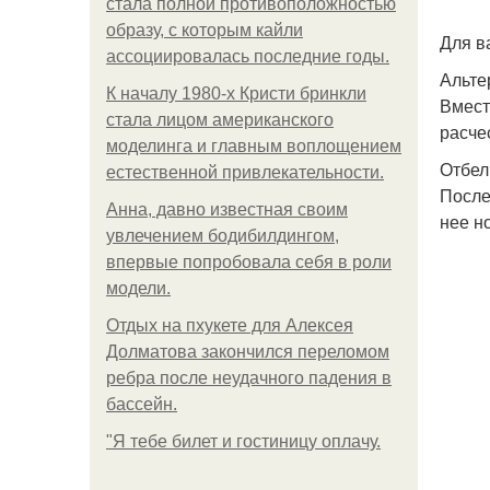
стала полной противоположностью
образу, с которым кайли
Для в
ассоциировалась последние годы.
Альте
К началу 1980-х Кристи бринкли
Вмест
стала лицом американского
расче
моделинга и главным воплощением
Отбел
естественной привлекательности.
После
Анна, давно известная своим
нее н
увлечением бодибилдингом,
впервые попробовала себя в роли
модели.
Отдых на пхукете для Алексея
Долматова закончился переломом
ребра после неудачного падения в
бассейн.
"Я тебе билет и гостиницу оплачу.