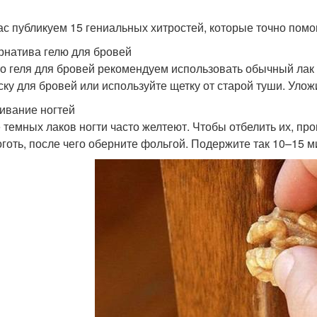
ас публикуем 15 гениальных хитростей, которые точно помо
рнатива гелю для бровей
о геля для бровей рекомендуем использовать обычный лак 
ску для бровей или используйте щетку от старой туши. Уло
ивание ногтей
 темных лаков ногти часто желтеют. Чтобы отбелить их, пр
оготь, после чего оберните фольгой. Подержите так 10–15 ми