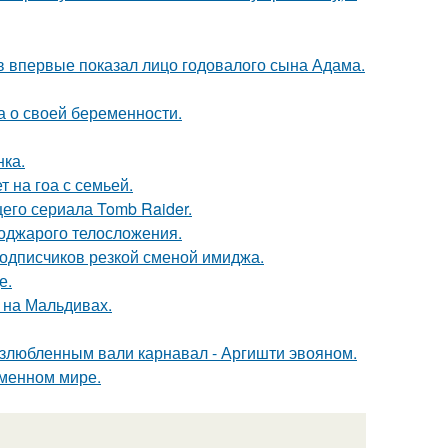
 впервые показал лицо годовалого сына Адама.
а о своей беременности.
нка.
 на гоа с семьей.
его сериала Tomb Raider.
поджарого телосложения.
подписчиков резкой сменой имиджа.
е.
 на Мальдивах.
озлюбленным вали карнавал - Аргишти эвояном.
еменном мире.