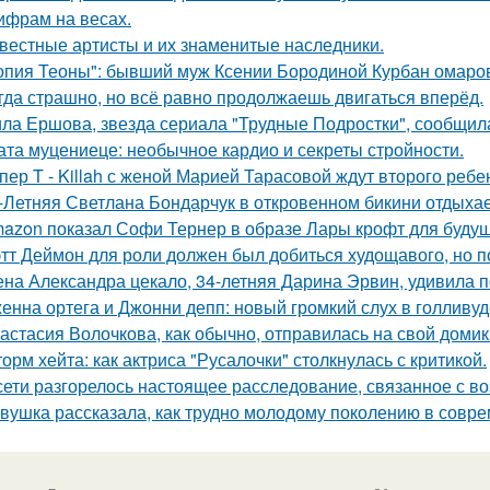
цифрам на весах.
вестные артисты и их знаменитые наследники.
опия Теоны": бывший муж Ксении Бородиной Курбан омаров
гда страшно, но всё равно продолжаешь двигаться вперёд.
ла Ершова, звезда сериала "Трудные Подростки", сообщил
ата муцениеце: необычное кардио и секреты стройности.
пер T - Killah с женой Марией Тарасовой ждут второго ребе
-Летняя Светлана Бондарчук в откровенном бикини отдыхает
azon показал Софи Тернер в образе Лары крофт для будущ
тт Деймон для роли должен был добиться худощавого, но 
на Александра цекало, 34-летняя Дарина Эрвин, удивила 
енна ортега и Джонни депп: новый громкий слух в голливуд
астасия Волочкова, как обычно, отправилась на свой домик
орм хейта: как актриса "Русалочки" столкнулась с критикой.
сети разгорелось настоящее расследование, связанное с в
вушка рассказала, как трудно молодому поколению в совр