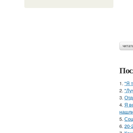
читат
Пос
1.
"Я 
2.
"Лу
3.
Отд
4.
Я в
нашли
5.
Соц
6.
20-