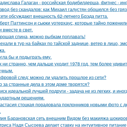
адислава Галаган - российская бодибилдерша, фитнес - ин
звод без скандалов: как Михаил галустян обошелся без гряз
сети обсуждают внешность 62-летнего Брэда питта.
берт Паттинсон и сьюки уотерхаус, которые тайно поженил
 вместе в свет.
рошая спина, можно рыбкам поплавать!
ехали в тур на байках по тайской заднице, ветер в лицо, э
ка.
гла бы и подыграть ему.
к ни странно, чем дальше уходит 1978 год, тем более удивит
чным.
фровой след: можно ли удалить прошлое из сети?
о за странные дела в этом доме творятся?
иск идеальной лучшей подруги - задача не из легких, и иног
ндартным решениям.
астасия стоцкая порадовала поклонников новыми фото с де
.
ия Барановская сеть внешним Видом без макияжа шокиро
триса Надя Сысоева делает ставку на интуитивное питание