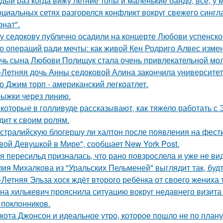
дый раз когда вижу летние топы и маленькие бандо, всё, у 
оциальных сетях разгорелся конфликт вокруг свежего сингл
онат".
у седокову публично осадили на концерте Любови успенско
о операций ради мечты: как живой Кен Родриго Алвес изме
чь сына Любови Полищук стала очень привлекательной мол
-Летняя дочь Анны седоковой Алина закончила университет
о Джим торп - американский легкоатлет.
ыжки через линию.
которые в голливуде рассказывают, как тяжело работать с Э
дит к своим ролям.
стралийскую блогершу ли халтон после появления на фест
вой Девушкой в Мире", сообщает New York Post.
я пересильд призналась, что рано повзрослела и уже не вид
ия Михалкова из "Уральских Пельменей" выглядит так, будт
-Летняя Эльза хоск ждёт второго ребёнка от своего жениха 
на хилькевич прояснила ситуацию вокруг недавнего визита
 поклонников.
кота Джонсон и идеальное утро, которое пошло не по плану