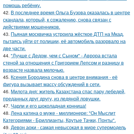
помощь ребёнку.
42.
В последнее время Ольга Бузова оказалась в центре
скандала, который, к сожалению, снова связан с
действиями мошенников.
43.
Пьяная москвичка устроила жёсткое ДТП на Мкад,
пытаясь уйти от полиции, её автомобиль разорвало на
две части.
44.
"Лучше с Дедом, чем с Сыном" - Аврора встала
стеной за отношения с Григорием Лепсом и разницу в
возрасте назвала мелочью.
45.
Ксения Бородина снова в центре внимания - её
фигура вызывает массу обсуждений в сети.
46.
Милота дня: житель Казахстана спас пару лебедей,
преданных друг другу, из ледяной ловушки.
47.
Чарли и его шоколадная конница!
48.
Лена катина о муже - миллионере: "Он Мыслит
Категориями - Бриллианты, Крутые Тачки, Понты".
49.
Девон аоки - самая невысокая в мире супермодель