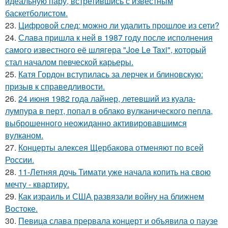
идеальную пару, встретившись с известным
баскетболистом.
23.
Цифровой след: можно ли удалить прошлое из сети?
24.
Слава пришла к ней в 1987 году после исполнения
самого известного её шлягера "Joe Le Taxi", который
стал началом певческой карьеры.
25.
Катя Гордон вступилась за лерчек и блиновскую:
призыв к справедливости.
26.
24 июня 1982 года лайнер, летевший из куала-
лумпура в перт, попал в облако вулканического пепла,
выброшенного неожиданно активировавшимся
вулканом.
27.
Концерты алексея Щербакова отменяют по всей
России.
28.
11-Летняя дочь Тимати уже начала копить на свою
мечту - квартиру.
29.
Как израиль и США развязали войну на ближнем
Востоке.
30.
Певица слава прервала концерт и объявила о паузе