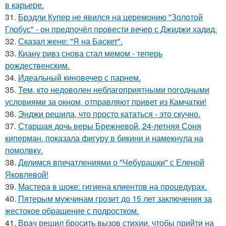
в карьере.
31.
Брэдли Купер не явился на церемонию "Золотой
Глобус" - он предпочёл провести вечер с Джиджи хадид.
32.
Сказал жене: "Я на Баскет".
33.
Киану ривз снова стал мемом - теперь
рождественским.
34.
Идеальный киновечер с парнем.
35.
Тем, кто недоволен неблагоприятными погодными
условиями за окном, отправляют привет из Камчатки!
36.
Энджи решила, что просто кататься - это скучно.
37.
Старшая дочь веры Брежневой, 24-летняя Соня
киперман, показала фигуру в бикини и намекнула на
помолвку.
38.
Делимся впечатлениями о "Чебурашки" с Еленой
Яковлевой!
39.
Мастера в шоке: гигиена клиентов на процедурах.
40.
Пятерым мужчинам грозит до 15 лет заключения за
жестокое обращение с подростком.
41.
Врач решил бросить вызов стихии, чтобы прийти на