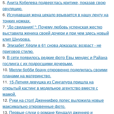
5.
Анита Кобелева подверглась критике, показав свою
овуляцию.
6.
Исхудавшая жена цекало врывается в нашу ленту на
тонких ножках.
7.
"До свидания! ": Почему любовь успенская жестко
выставила жениха своей дочери и при чем здесь новый
клип Шнурова.
8.
Элизабет Хёрли в 61 снова доказала: возраст - не
приговор стилю.
9.
В сети появилось редкие фото Евы мендес и Райана
гослинга с их подросшими дочерьми.
10.
Милли бобби браун откровенно поделилась своими
планами на материнство.
11.
15-Летняя девушка из Сингапура пришла на
открытый кастинг в модельное агентство вместе с
мамой.
12.
Руки на стол! Дженнифер лопес выложила новые
максимально откровенные фото.
13.
Первые слухи о романе Кендалл дженнер и