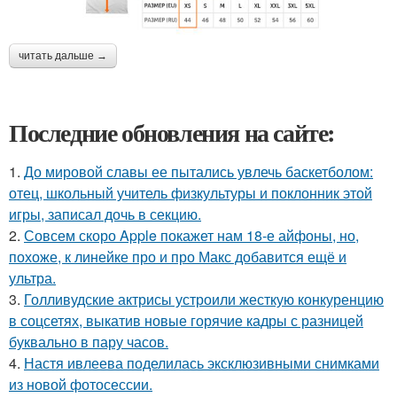
читать дальше →
Последние обновления на сайте:
1.
До мировой славы ее пытались увлечь баскетболом:
отец, школьный учитель физкультуры и поклонник этой
игры, записал дочь в секцию.
2.
Совсем скоро Apple покажет нам 18-е айфоны, но,
похоже, к линейке про и про Макс добавится ещё и
ультра.
3.
Голливудские актрисы устроили жесткую конкуренцию
в соцсетях, выкатив новые горячие кадры с разницей
буквально в пару часов.
4.
Настя ивлеева поделилась эксклюзивными снимками
из новой фотосессии.