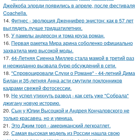
Джейкоба элорди появились в апреле, после фестиваля
Coachella.
14.
Фитнес - эволюция Дженнифер энистон: как в 57 лет
выглядеть лучше тридцатилетних.
15.
У памелы андерсон и тома круза роман.
16.
Первая ракетка Мира арина соболенко официально
захватила мир высокой моды.
17.
44-Летняя Сиенна Миллер стала мамой в третий раз
и неожиданно вызвала бурю обсуждений в сети.
18.
"Спровоцировали Слухи о Романе" - 44-летний Дима
Билан и 35-летняя Анна асти смутили поклонников
кадрами свежей фотосессии.
19.
Не успел утихнуть развод - как сеть уже "Собрала"
джигану новую историю.
20.
Сын у Юлии Высоцкой и Андрея Кончаловского не
только красавец, но и умница.
21.
Это Джим торп - американский легкоатлет.
22.
Самая высокая модель из России нашла свою